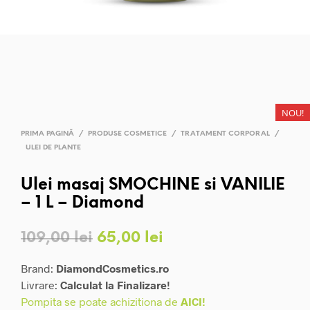
NOU!
PRIMA PAGINĂ
/
PRODUSE COSMETICE
/
TRATAMENT CORPORAL
/
ULEI DE PLANTE
Ulei masaj SMOCHINE si VANILIE
– 1 L – Diamond
Prețul
Prețul
109,00
lei
65,00
lei
inițial
curent
Brand:
DiamondCosmetics.ro
a
este:
Livrare:
Calculat la Finalizare!
Pompita se poate achizitiona de
AICI!
fost:
65,00 lei.