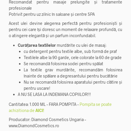
Recomandat pentru masaje prelungite și tratamente
profesionale
Potrivit pentru uz zilnic în saloane și centre SPA
Acest ulei devine alegerea perfectă pentru profesioniști și
pentru cei care își doresc un moment de relaxare profundă, cu
o atingere elegantă și un parfum inconfundabil.
Curățarea textilelor
murdărite cu ulei de masaj:
cu detergent pentru textile albe, sub formă de praf
Textilele albe la 90 garde, cele colorate la 60 de grade
Se recomandă folosirea sodei pentru spălat
La textile grav murdărite, recomandăm folosirea
înainte de spălare a degresantului pentru bucătărie
Nu se recomandă folosirea aparatului pentru clătire și
pentru uscare!
A NU SE LASA LA INDEMANA COPIILOR!!!
Cantitatea: 1.000 ML – FARA POMPITA –
Pompita se poate
achizitiona de
AICI!
Producator: Diamond Cosmetics Ungaria –
www.DiamondCosmetics.ro