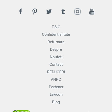
variaț
Opți
pot
fi
ales
T & C
în
pagi
Confidentialitate
prod
Returnare
Despre
Noutati
Contact
REDUCERI
ANPC
Partener
Lexicon
Blog