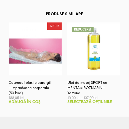
PRODUSE SIMILARE
NOU!
REDUCERE!
Cearceaf plastic parargil
Ulei de masaj SPORT cu
– impachetari corporale
MENTA si ROZMARIN –
(50 buc.)
Yamuna
Interval
188,05
lei
19,00
lei
–
137,00
lei
de
Aces
ADAUGĂ ÎN COȘ
SELECTEAZĂ OPȚIUNILE
prețuri:
prod
19,00 lei
are
până
mai
la
137,00 lei
mult