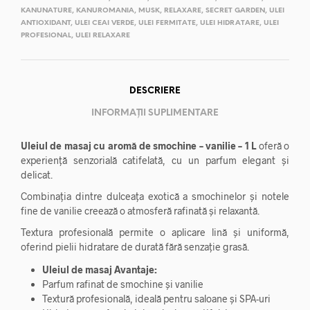
KANUNATURE
,
KANUROMANIA
,
MUSK
,
RELAXARE
,
SECRET GARDEN
,
ULEI
ANTIOXIDANT
,
ULEI CEAI VERDE
,
ULEI FERMITATE
,
ULEI HIDRATARE
,
ULEI
PROFESIONAL
,
ULEI RELAXARE
DESCRIERE
INFORMAȚII SUPLIMENTARE
Uleiul de masaj cu aromă de smochine – vanilie – 1 L
oferă o
experiență senzorială catifelată, cu un parfum elegant și
delicat.
Combinația dintre dulceața exotică a smochinelor și notele
fine de vanilie creează o atmosferă rafinată și relaxantă.
Textura profesională permite o aplicare lină și uniformă,
oferind pielii hidratare de durată fără senzație grasă.
Uleiul de masaj Avantaje:
Parfum rafinat de smochine și vanilie
Textură profesională, ideală pentru saloane și SPA-uri