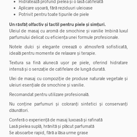
Hidratează profund pielea și o lasă catifelată
Aplicare ușoară, fără reziduuri uleioase
Potrivit pentru toate tipurile de piele
Un răsfăț olfactiv și tactil pentru piele și simțuri.
Uleiul de masaj cu aromă de smochine și vanilie îmbină luxul
parfumului delicat cu eficiența unei formule profesionale.
Notele dulci și elegante creează o atmosferă sofisticată,
ideală pentru momente de relaxare și terapie.
Textura sa fină alunecă ușor pe piele, oferind hidratare
intensă și o senzație de catifelare de lungă durată.
Ulei de masaj cu compoziție de produse naturale vegetale și
uleiuri esențiale de smochine și vanilie.
Recomandat pentru utilizare profesională.
Nu conține parfumuri și coloranți sintetici și conservanți
dăunători.
Conferă o experiență de masaj luxoasă și rafinată
Lasă pielea suplă, hrănită și plăcut parfumată
Se absoarbe rapid, fără a lăsa urme grase