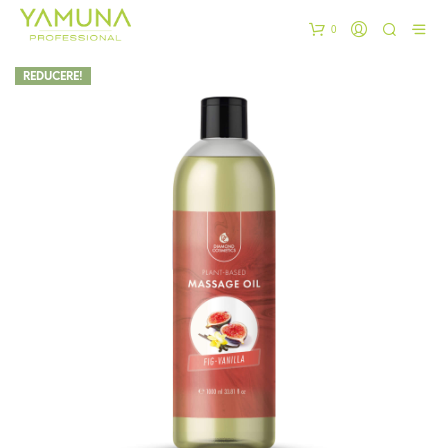
0
REDUCERE!