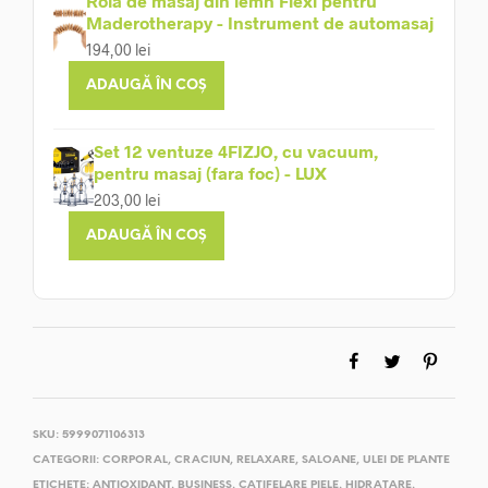
Rolă de masaj din lemn Flexi pentru
Maderotherapy - Instrument de automasaj
194,00
lei
ADAUGĂ ÎN COȘ
Set 12 ventuze 4FIZJO, cu vacuum,
pentru masaj (fara foc) - LUX
203,00
lei
ADAUGĂ ÎN COȘ
SKU:
5999071106313
CATEGORII:
CORPORAL
,
CRACIUN
,
RELAXARE
,
SALOANE
,
ULEI DE PLANTE
ETICHETE:
ANTIOXIDANT
,
BUSINESS
,
CATIFELARE PIELE
,
HIDRATARE
,