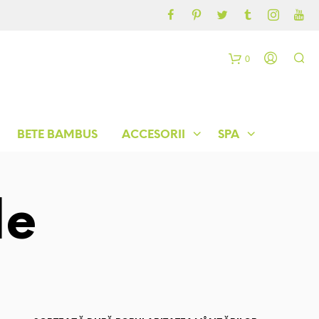
CONTUL MEU
BLOG
0
C
o
BETE BAMBUS
ACCESORII
SPA
ș
le