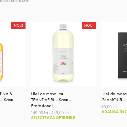
ODUSE ETICHETATE
NOU!
NOU!
TINA &
Ulei de masaj cu
Ulei de masa
 – Kanu
TRANDAFIRI – Kanu –
GLAMOUR – 2
Profesional
60,00
lei
Interval
149,00
lei
–
449,00
lei
ADAUGĂ ÎN 
de
Acest
SELECTEAZĂ OPȚIUNILE
prețuri:
produs
149,00 lei