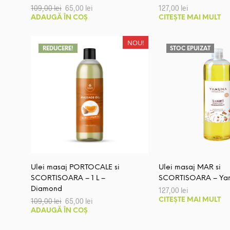
Prețul
Prețul
109,00
lei
65,00
lei
127,00
lei
inițial
curent
ADAUGĂ ÎN COȘ
CITEȘTE MAI MULT
a
este:
fost:
65,00 lei.
109,00 lei.
NOU!
REDUCERE!
STOC EPUIZAT
Ulei masaj PORTOCALE si
Ulei masaj MAR si
SCORTISOARA – 1 L –
SCORTISOARA – Ya
Diamond
127,00
lei
Prețul
Prețul
109,00
lei
65,00
lei
CITEȘTE MAI MULT
inițial
curent
ADAUGĂ ÎN COȘ
a
este:
fost:
65,00 lei.