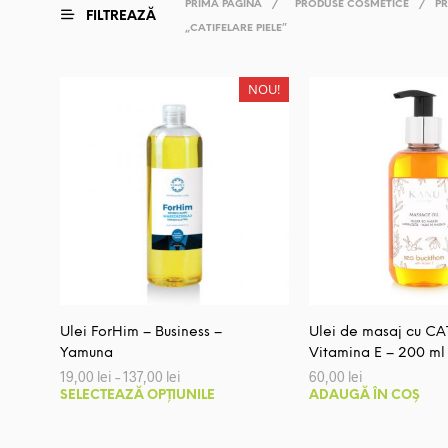
PRIMA PAGINĂ
/
PRODUSE COSMETICE
/
PR
FILTREAZĂ
„CATIFELARE PIELE”
NOU!
Ulei ForHim – Business –
Ulei de masaj cu CA
Yamuna
Vitamina E – 200 ml
Interval
19,00
lei
–
137,00
lei
60,00
lei
de
Acest
SELECTEAZĂ OPȚIUNILE
ADAUGĂ ÎN COȘ
prețuri:
produs
19,00 lei
până
are