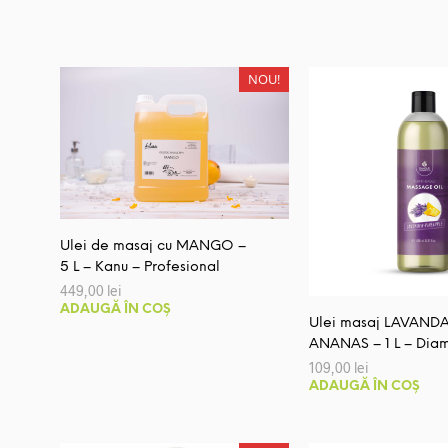
109,00 lei.
NOU!
Ulei de masaj cu MANGO –
5 L – Kanu – Profesional
449,00
lei
ADAUGĂ ÎN COȘ
Ulei masaj LAVANDA
ANANAS – 1 L – Dia
109,00
lei
ADAUGĂ ÎN COȘ