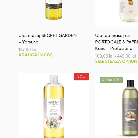
fi
alese
în
pagina
produsului.
Ulei masaj SECRET GARDEN
Ulei de masaj cu
– Yamuna
PORTOCALE & PAPRI
Kanu – Profesional
137,00
lei
I
ADAUGĂ ÎN COȘ
109,00
lei
–
449,00
lei
SELECTEAZĂ OPȚIUN
p
1
NOU!
l
REDUCERE!
4