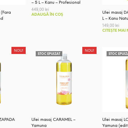
– 5 L – Kanu – Profesional
pagina
produsului.
449,00
lei
produsului.
 (Fara
Ulei masaj 
ADAUGĂ ÎN COȘ
nd
L – Kanu Nat
țul
149,00
lei
rent
CITEȘTE MAI
e:
00 lei.
NOU!
NOU!
STOC EPUIZAT
STOC EPUIZ
 ZAPADA
Ulei masaj CARAMEL –
Ulei masaj L
Yamuna
Yamuna (editi