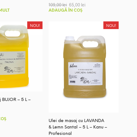
Prețul
Prețul
109,00
lei
65,00
lei
inițial
curent
 MULT
ADAUGĂ ÎN COȘ
a
este:
fost:
65,00 lei.
109,00 lei.
NOU!
NOU!
j BUJOR – 5 L –
COȘ
Ulei de masaj cu LAVANDA
& Lemn Santal – 5 L – Kanu –
Profesional