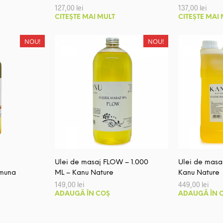
127,00
lei
137,00
lei
CITEȘTE MAI MULT
CITEȘTE MAI
NOU!
NOU!
Ulei de masaj FLOW – 1.000
Ulei de masa
muna
ML – Kanu Nature
Kanu Nature
149,00
lei
449,00
lei
ADAUGĂ ÎN COȘ
ADAUGĂ ÎN 