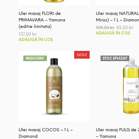
Ulei masaj FLORI de
Ulei masaj NATURAL
PRIMAVARA – Yamuna
Miros) – 1 L – Diamo
Prețul
Pre
(editie limitata)
109,00
lei
65,00
lei
inițial
cu
137,00
lei
ADAUGĂ ÎN COȘ
a
est
ADAUGĂ ÎN COȘ
fost:
65,
109,00 lei.
NOU!
REDUCERE!
STOC EPUIZAT
Ulei masaj COCOS – 1 L –
Ulei masaj FULG de
Diamond
– Yamuna