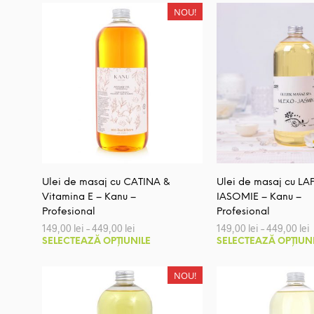
la
mai
NOU!
137,00 lei
multe
variații.
Opțiunile
pot
fi
alese
în
pagina
produsului.
Ulei de masaj cu CATINA &
Ulei de masaj cu LA
Vitamina E – Kanu –
IASOMIE – Kanu –
Profesional
Profesional
Interval
I
149,00
lei
–
449,00
lei
149,00
lei
–
449,00
lei
de
Acest
SELECTEAZĂ OPȚIUNILE
SELECTEAZĂ OPȚIUN
prețuri:
p
produs
149,00 lei
1
până
are
NOU!
la
l
mai
449,00 lei
4
multe