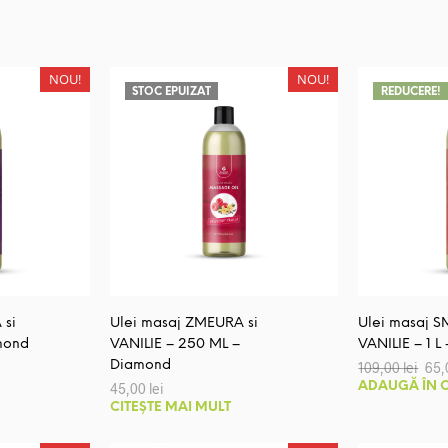
NOU!
NOU!
STOC EPUIZAT
REDUCERE!
 si
Ulei masaj ZMEURA si
Ulei masaj 
mond
VANILIE – 250 ML –
VANILIE – 1 
Preț
Diamond
109,00
lei
65
iniți
45,00
lei
ADAUGĂ ÎN 
a
CITEȘTE MAI MULT
fost
109,