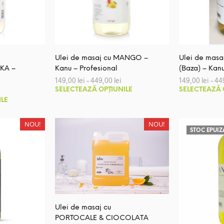
fi
fi
alese
alese
în
în
pagina
pagina
produsului.
produsului.
Ulei de masaj cu MANGO –
Ulei de mas
KA –
Kanu – Profesional
(Baza) – Kanu
Interval
149,00
lei
–
449,00
lei
149,00
lei
–
44
de
Acest
nterval
SELECTEAZĂ OPȚIUNILE
SELECTEAZĂ 
prețuri:
de
Acest
produs
ILE
149,00 lei
rețuri:
până
produs
are
09,00 lei
la
până
are
mai
NOU!
NOU!
449,00 lei
a
STOC EPUIZ
mai
multe
49,00 lei
multe
variații.
variații.
Opțiunile
Opțiunile
pot
pot
fi
fi
alese
alese
în
Ulei de masaj cu
în
PORTOCALE & CIOCOLATA
pagina