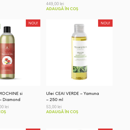
449,00
lei
ADAUGĂ ÎN COȘ
NOU!
NOU!
SMOCHINE si
Ulei CEAI VERDE – Yamuna
L – Diamond
– 250 ml
ul
Prețul
,00
lei
53,00
lei
al
curent
COȘ
ADAUGĂ ÎN COȘ
este:
:
65,00 lei.
00 lei.