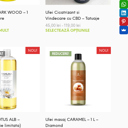
produsului.
produsului.
DARK WOOD – 1
Ulei Cicatrizant si
ure
Vindecare cu CBD – Tatuaje
Interval
45,00
lei
–
119,00
lei
de
Acest
 MULT
SELECTEAZĂ OPȚIUNILE
prețuri:
produs
45,00 lei
până
are
la
mai
NOU!
NOU!
119,00 lei
AT
REDUCERE!
multe
variații.
Opțiunile
pot
fi
alese
în
pagina
produsului.
OTUS ALB –
Ulei masaj CARAMEL – 1 L –
e limitata)
Diamond