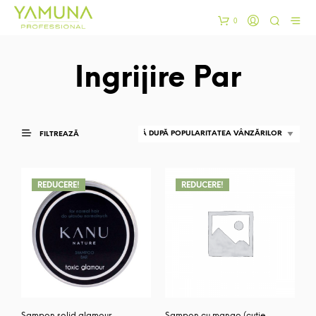
0
Ingrijire Par
FILTREAZĂ
REDUCERE!
REDUCERE!
Șampon solid glamour
Șampon cu mango (cutie