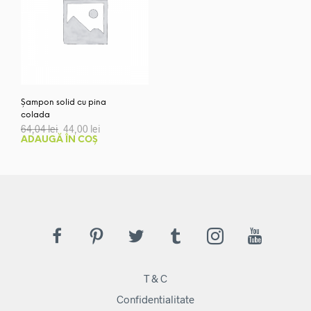
Șampon solid cu pina
colada
Prețul
Prețul
64,04
lei
44,00
lei
inițial
curent
ADAUGĂ ÎN COȘ
a
este:
fost:
44,00 lei.
64,04 lei.
T & C
Confidentialitate