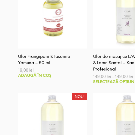
variații.
Opțiunile
pot
fi
alese
în
pagina
produsului.
Ulei Frangipani & Iasomie –
Ulei de masaj cu L
Yamuna – 50 ml
& Lemn Santal – Kan
Profesional
19,00
lei
I
ADAUGĂ ÎN COȘ
149,00
lei
–
449,00
lei
SELECTEAZĂ OPȚIUN
p
1
NOU!
l
4