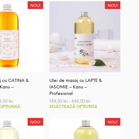
NOU!
NOU!
j cu CATINA &
Ulei de masaj cu LAPTE &
 Kanu –
IASOMIE – Kanu –
Profesional
Interval
Interval
9,00
lei
149,00
lei
–
449,00
lei
de
de
Acest
Acest
OPȚIUNILE
SELECTEAZĂ OPȚIUNILE
prețuri:
prețuri:
produs
produs
149,00 lei
149,00 lei
până
până
are
are
NOU!
NOU!
la
la
mai
mai
449,00 lei
449,00 lei
multe
multe