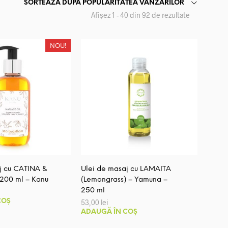
SORTEAZĂ DUPĂ POPULARITATEA VÂNZĂRILOR
Sortat
Afișez 1 - 40 din 92 de rezultate
după
popularitate
NOU!
j cu CATINA &
Ulei de masaj cu LAMAITA
 200 ml – Kanu
(Lemongrass) – Yamuna –
250 ml
COȘ
53,00
lei
ADAUGĂ ÎN COȘ