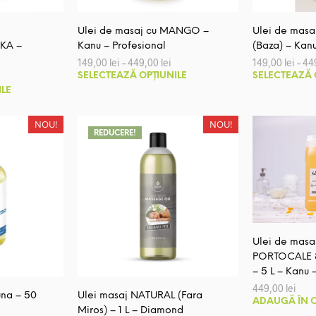
pagina
produsului.
produsului.
Ulei de masaj cu MANGO –
Ulei de mas
KA –
Kanu – Profesional
(Baza) – Kanu
Interval
149,00
lei
–
449,00
lei
149,00
lei
–
44
de
Acest
nterval
SELECTEAZĂ OPȚIUNILE
SELECTEAZĂ 
prețuri:
de
Acest
produs
ILE
149,00 lei
rețuri:
până
produs
are
09,00 lei
la
până
are
mai
NOU!
NOU!
449,00 lei
a
REDUCERE!
mai
multe
49,00 lei
multe
variații.
variații.
Opțiunile
Opțiunile
pot
pot
fi
fi
alese
alese
în
Ulei de masa
în
PORTOCALE 
pagina
– 5 L – Kanu 
pagina
produsului.
449,00
lei
produsului.
na – 50
Ulei masaj NATURAL (Fara
ADAUGĂ ÎN 
Miros) – 1 L – Diamond