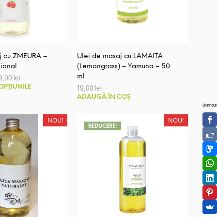
fi
alese
alese
în
în
pagina
pagina
produsului.
produsului.
aj cu ZMEURA –
Ulei de masaj cu LAMAITA
sional
(Lemongrass) – Yamuna – 50
Interval
ml
9,00
lei
de
Acest
OPȚIUNILE
19,00
lei
prețuri:
produs
149,00 lei
ADAUGĂ ÎN COȘ
până
Distribui
are
la
mai
NOU!
NOU!
449,00 lei
REDUCERE!
multe
variații.
Opțiunile
pot
fi
alese
în
pagina