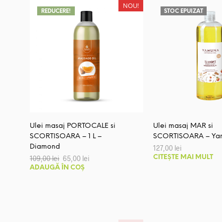
NOU!
REDUCERE!
STOC EPUIZAT
Ulei masaj PORTOCALE si
Ulei masaj MAR si
SCORTISOARA – 1 L –
SCORTISOARA – Ya
Diamond
127,00
lei
Prețul
Prețul
109,00
lei
65,00
lei
CITEȘTE MAI MULT
inițial
curent
ADAUGĂ ÎN COȘ
a
este:
fost:
65,00 lei.
109,00 lei.