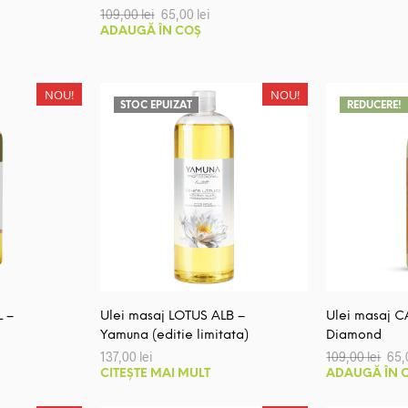
Prețul
Prețul
109,00
lei
65,00
lei
inițial
curent
ADAUGĂ ÎN COȘ
a
este:
fost:
65,00 lei.
109,00 lei.
NOU!
NOU!
STOC EPUIZAT
REDUCERE!
 –
Ulei masaj LOTUS ALB –
Ulei masaj C
Yamuna (editie limitata)
Diamond
Preț
137,00
lei
109,00
lei
65
iniți
CITEȘTE MAI MULT
ADAUGĂ ÎN 
a
fost