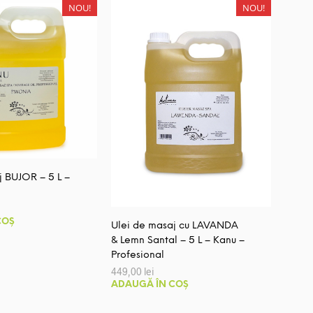
00 lei.
109,00 lei.
NOU!
NOU!
j BUJOR – 5 L –
COȘ
Ulei de masaj cu LAVANDA
& Lemn Santal – 5 L – Kanu –
Profesional
449,00
lei
ADAUGĂ ÎN COȘ