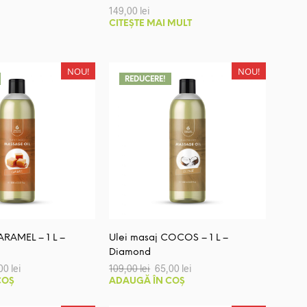
149,00
lei
CITEȘTE MAI MULT
NOU!
NOU!
REDUCERE!
ARAMEL – 1 L –
Ulei masaj COCOS – 1 L –
Diamond
ul
Prețul
Prețul
Prețul
,00
lei
109,00
lei
65,00
lei
al
curent
inițial
curent
COȘ
ADAUGĂ ÎN COȘ
este:
a
este:
:
65,00 lei.
fost:
65,00 lei.