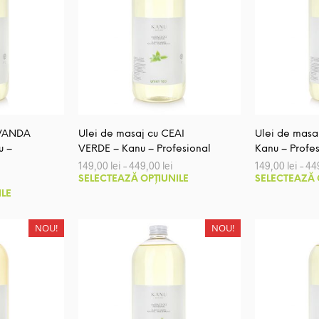
variații.
Opțiunile
pot
fi
alese
în
pagina
produsului.
AVANDA
Ulei de masaj cu CEAI
Ulei de masa
u –
VERDE – Kanu – Profesional
Kanu – Profe
Interval
149,00
lei
–
449,00
lei
149,00
lei
–
44
de
Acest
nterval
SELECTEAZĂ OPȚIUNILE
SELECTEAZĂ 
prețuri:
de
Acest
produs
ILE
149,00 lei
rețuri:
până
produs
are
49,00 lei
la
până
are
mai
NOU!
NOU!
449,00 lei
a
mai
multe
49,00 lei
multe
variații.
variații.
Opțiunile
Opțiunile
pot
pot
fi