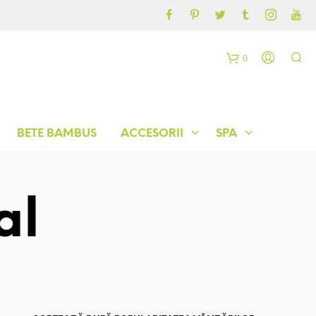
CONTUL MEU
BLOG
0
C
o
BETE BAMBUS
ACCESORII
SPA
ș
al