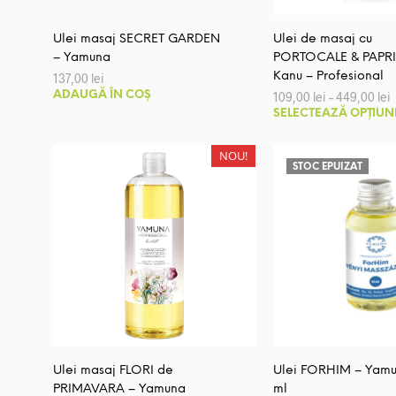
pagina
produsului.
Ulei masaj SECRET GARDEN
Ulei de masaj cu
– Yamuna
PORTOCALE & PAPRI
Kanu – Profesional
137,00
lei
I
ADAUGĂ ÎN COȘ
109,00
lei
–
449,00
lei
SELECTEAZĂ OPȚIUN
p
1
NOU!
l
STOC EPUIZAT
4
Ulei masaj FLORI de
Ulei FORHIM – Yamu
PRIMAVARA – Yamuna
ml