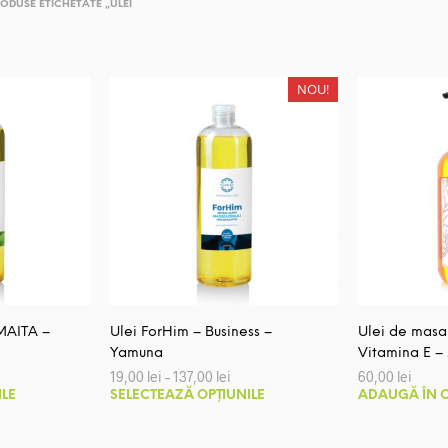
ODUSE ETICHETATE „ULEI
NOU!
MAITA –
Ulei ForHim – Business –
Ulei de masa
Yamuna
Vitamina E –
erval
Interval
19,00
lei
–
137,00
lei
60,00
lei
de
Acest
Acest
ILE
SELECTEAZĂ OPȚIUNILE
ADAUGĂ ÎN 
țuri:
prețuri:
produs
produs
00 lei
19,00 lei
nă
până
are
are