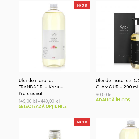
la
NOU!
119
Ulei de masaj cu
Ulei de masaj cu TO
TRANDAFIRI – Kanu –
GLAMOUR – 200 ml 
Profesional
60,00
lei
Interval
149,00
lei
–
449,00
lei
ADAUGĂ ÎN COȘ
de
Acest
SELECTEAZĂ OPȚIUNILE
prețuri:
produs
149,00 lei
până
are
NOU!
la
mai
449,00 lei
multe