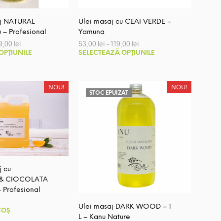
produsului.
aj NATURAL
Ulei masaj cu CEAI VERDE –
 – Profesional
Yamuna
Interval
Interval
9,00
lei
53,00
lei
–
119,00
lei
de
de
Acest
Acest
OPȚIUNILE
SELECTEAZĂ OPȚIUNILE
prețuri:
prețuri:
produs
produs
149,00 lei
53,00 lei
până
până
are
are
la
la
mai
mai
NOU!
NOU!
449,00 lei
119,00 lei
STOC EPUIZAT
multe
multe
variații.
variații.
Opțiunile
Opțiunile
pot
pot
fi
fi
alese
alese
în
în
j cu
& CIOCOLATA
pagina
pagina
– Profesional
produsului.
produsului.
Ulei masaj DARK WOOD – 1
COȘ
L – Kanu Nature