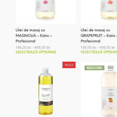
Ulei de masaj cu
Ulei de masaj cu
MAGNOLIA – Kanu –
GRAPEFRUIT – Kanu 
Profesional
Profesional
Interval
I
149,00
lei
–
449,00
lei
149,00
lei
–
449,00
lei
de
Acest
SELECTEAZĂ OPȚIUNILE
SELECTEAZĂ OPȚIUN
prețuri:
p
produs
149,00 lei
1
până
are
NOU!
la
l
REDUCERE!
mai
449,00 lei
4
multe
variații.
Opțiunile
pot
fi
alese
în