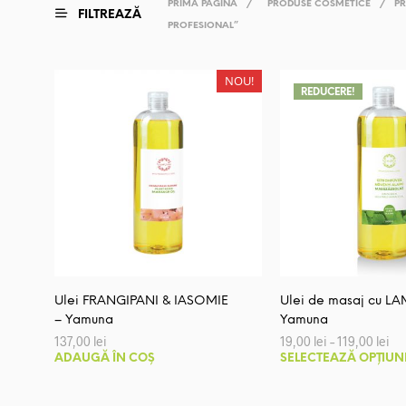
PRIMA PAGINĂ
/
PRODUSE COSMETICE
/
PR
FILTREAZĂ
PROFESIONAL”
NOU!
REDUCERE!
Ulei FRANGIPANI & IASOMIE
Ulei de masaj cu LA
– Yamuna
Yamuna
Int
137,00
lei
19,00
lei
–
119,00
lei
de
ADAUGĂ ÎN COȘ
SELECTEAZĂ OPȚIUN
pre
19,
pâ