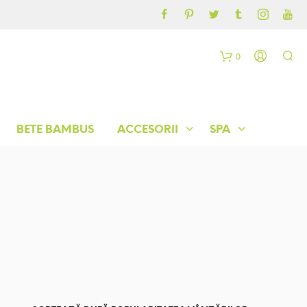
CONTUL MEU
BLOG
0
C
o
BETE BAMBUS
ACCESORII
SPA
ș