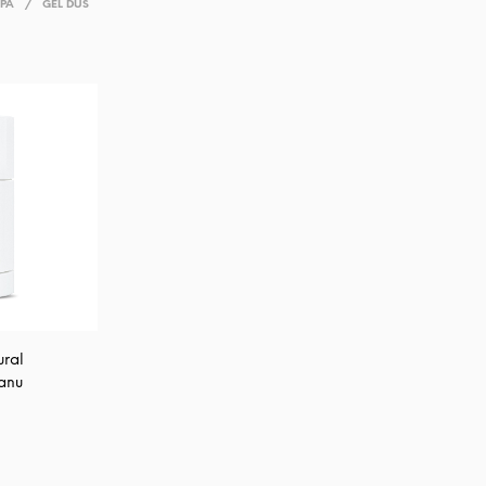
SPA
/
GEL DUS
ural
anu
ul
nt
:
 lei.