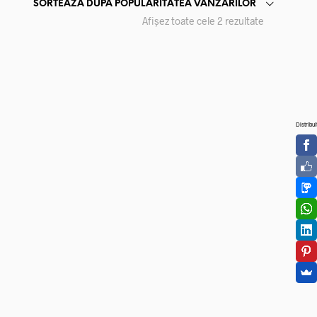
SORTEAZĂ DUPĂ POPULARITATEA VÂNZĂRILOR
Sortat
Afișez toate cele 2 rezultate
după
popularitate
Distribui