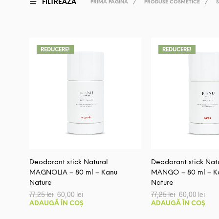
FILTREAZĂ
PRIMA PAGINĂ
/
PRODUSE COSMETICE
/
REDUCERE!
REDUCERE!
Deodorant stick Natural
Deodorant stick Nat
MAGNOLIA – 80 ml – Kanu
MANGO – 80 ml – K
Nature
Nature
Prețul
Prețul
Prețul
Preț
77,25
lei
60,00
lei
77,25
lei
60,00
lei
inițial
curent
inițial
cure
ADAUGĂ ÎN COȘ
ADAUGĂ ÎN COȘ
a
este:
a
este
fost:
60,00 lei.
fost:
60,00