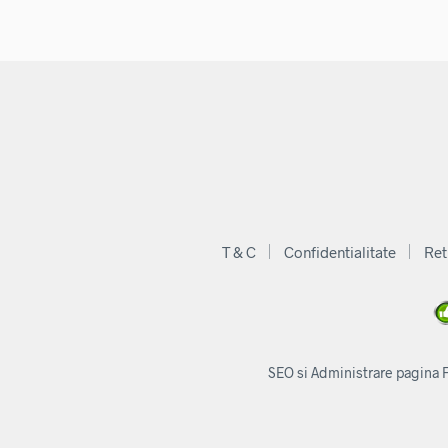
77,25 lei.
77,25 lei.
T & C
Confidentialitate
Ret
SEO si Administrare pagina