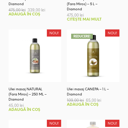
Diamond
(Fara Miros) – 5 L –
Prețul
Prețul
475,00
lei
339,00
lei
Diamond
inițial
curent
ADAUGĂ ÎN COȘ
475,00
lei
a
este:
CITEȘTE MAI MULT
fost:
339,00 lei.
475,00 lei.
NOU!
NOU!
REDUCERE!
Ulei masaj NATURAL
Ulei masaj CANEPA – 1 L –
(Fara Miros) – 250 ML –
Diamond
Prețul
Prețul
Diamond
109,00
lei
65,00
lei
inițial
curent
45,00
lei
ADAUGĂ ÎN COȘ
a
este:
ADAUGĂ ÎN COȘ
fost:
65,00 lei.
109,00 lei.
NOU!
NOU!