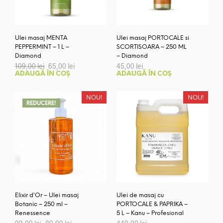
Ulei masaj MENTA
Ulei masaj PORTOCALE si
PEPPERMINT – 1 L –
SCORTISOARA – 250 ML
Diamond
– Diamond
Prețul
Prețul
109,00
lei
65,00
lei
45,00
lei
inițial
curent
ADAUGĂ ÎN COȘ
ADAUGĂ ÎN COȘ
a
este:
fost:
65,00 lei.
109,00 lei.
NOU!
NOU!
REDUCERE!
Elixir d’Or – Ulei masaj
Ulei de masaj cu
Botanic – 250 ml –
PORTOCALE & PAPRIKA –
Renessence
5 L – Kanu – Profesional
Prețul
Prețul