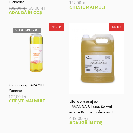
Diamond
127,00
lei
Prețul
Prețul
109,00
lei
65,00
lei
CITEȘTE MAI MULT
inițial
curent
ADAUGĂ ÎN COȘ
a
este:
fost:
65,00 lei.
109,00 lei.
NOU!
NOU!
STOC EPUIZAT
Ulei masaj CARAMEL –
Yamuna
127,00
lei
CITEȘTE MAI MULT
Ulei de masaj cu
LAVANDA & Lemn Santal
– 5 L – Kanu – Profesional
449,00
lei
ADAUGĂ ÎN COȘ