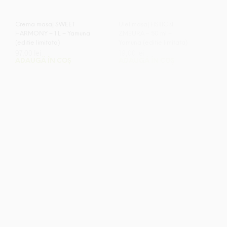
Crema masaj SWEET
Ulei masaj FISTIC si
HARMONY – 1 L – Yamuna
ZMEURA – 50 ml –
(editie limitata)
Yamuna (editie limitata)
97,00
lei
19,00
lei
ADAUGĂ ÎN COȘ
ADAUGĂ ÎN COȘ
NOU!
NOU!
Ulei masaj SWEET
Ulei masaj FISTIC si
HARMONY – 250 ml –
ZMEURA – Yamuna
Yamuna (editie limitata)
(editie limitata)
53,00
lei
137,00
lei
ADAUGĂ ÎN COȘ
ADAUGĂ ÎN COȘ