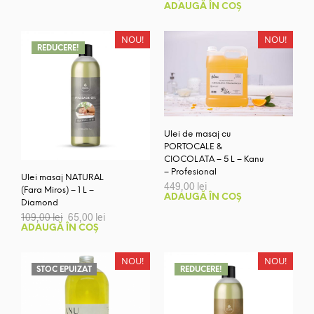
prețuri:
produs
ADAUGĂ ÎN COȘ
53,00 lei
are
până
la
mai
NOU!
NOU!
119,00 lei
REDUCERE!
multe
variații.
Opțiunile
pot
fi
alese
Ulei de masaj cu
în
PORTOCALE &
pagina
CIOCOLATA – 5 L – Kanu
produsului.
– Profesional
Ulei masaj NATURAL
449,00
lei
(Fara Miros) – 1 L –
ADAUGĂ ÎN COȘ
Diamond
Prețul
Prețul
109,00
lei
65,00
lei
inițial
curent
ADAUGĂ ÎN COȘ
a
este:
fost:
65,00 lei.
109,00 lei.
NOU!
NOU!
STOC EPUIZAT
REDUCERE!