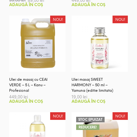
99,00
lei
89,00
lei
449,00
lei
inițial
curent
ADAUGĂ ÎN COȘ
ADAUGĂ ÎN COȘ
a
este:
fost:
89,00 lei.
99,00 lei.
NOU!
NOU!
Ulei de masaj cu CEAI
Ulei masaj SWEET
VERDE – 5 L – Kanu –
HARMONY – 50 ml –
Profesional
Yamuna (editie limitata)
449,00
lei
19,00
lei
ADAUGĂ ÎN COȘ
ADAUGĂ ÎN COȘ
NOU!
NOU!
STOC EPUIZAT
REDUCERE!