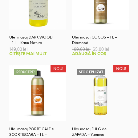
Ulei masaj DARK WOOD
Ulei masaj COCOS – 1 L –
– 1 L – Kanu Nature
Diamond
Prețul
Prețul
149,00
lei
109,00
lei
65,00
lei
inițial
curent
CITEȘTE MAI MULT
ADAUGĂ ÎN COȘ
a
este:
fost:
65,00 lei.
109,00 lei.
NOU!
NOU!
REDUCERE!
STOC EPUIZAT
Ulei masaj PORTOCALE si
Ulei masaj FULG de
SCORTISOARA – 1 L –
ZAPADA – Yamuna