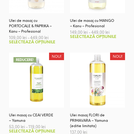
alese
în
în
pagi
pagina
prod
Ulei de masaj cu
Ulei de masaj cu MANGO
produsului.
PORTOCALE & PAPRIKA –
– Kanu – Profesional
Interval
Kanu – Profesional
149,00
lei
–
449,00
lei
de
Aces
Interval
109,00
lei
–
449,00
lei
SELECTEAZĂ OPȚIUNILE
prețuri:
de
Acest
prod
SELECTEAZĂ OPȚIUNILE
149,00 lei
prețuri:
produs
are
până
109,00 lei
are
la
mai
până
NOU!
NOU!
449,00 lei
la
mai
REDUCERE!
mult
449,00 lei
multe
variaț
variații.
Opți
Opțiunile
pot
pot
fi
fi
ales
alese
în
în
pagi
pagina
prod
Ulei masaj cu CEAI VERDE
Ulei masaj FLORI de
produsului.
– Yamuna
PRIMAVARA – Yamuna
Interval
53,00
lei
–
119,00
lei
(editie limitata)
de
Acest
SELECTEAZĂ OPȚIUNILE
137,00
lei