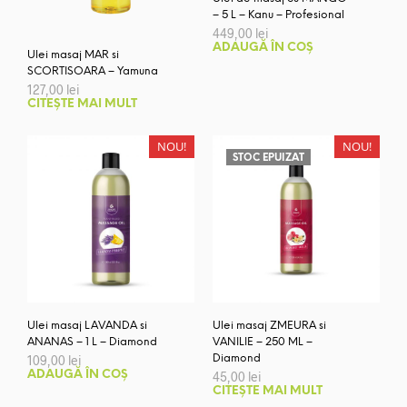
– 5 L – Kanu – Profesional
449,00
lei
ADAUGĂ ÎN COȘ
Ulei masaj MAR si
SCORTISOARA – Yamuna
127,00
lei
CITEȘTE MAI MULT
NOU!
NOU!
STOC EPUIZAT
Ulei masaj LAVANDA si
Ulei masaj ZMEURA si
ANANAS – 1 L – Diamond
VANILIE – 250 ML –
109,00
lei
Diamond
ADAUGĂ ÎN COȘ
45,00
lei
CITEȘTE MAI MULT