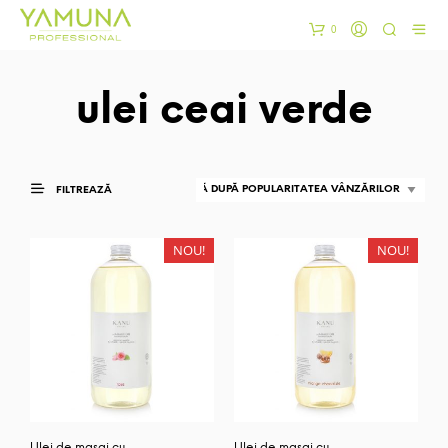
0
ulei ceai verde
FILTREAZĂ
NOU!
NOU!
Ulei de masaj cu
Ulei de masaj cu