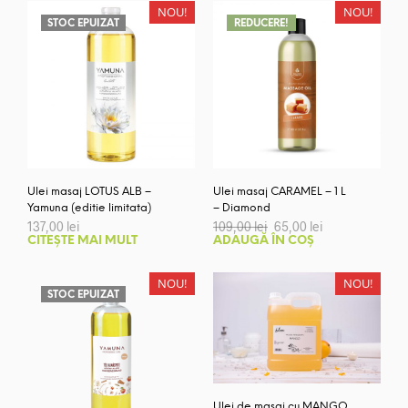
NOU!
NOU!
STOC EPUIZAT
REDUCERE!
Ulei masaj LOTUS ALB –
Ulei masaj CARAMEL – 1 L
Yamuna (editie limitata)
– Diamond
Prețul
Prețul
137,00
lei
109,00
lei
65,00
lei
inițial
curent
CITEȘTE MAI MULT
ADAUGĂ ÎN COȘ
a
este:
fost:
65,00 lei.
109,00 lei.
NOU!
NOU!
STOC EPUIZAT
Ulei de masaj cu MANGO