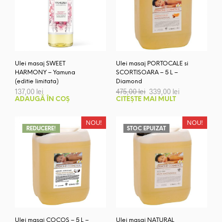
Ulei masaj SWEET
Ulei masaj PORTOCALE si
HARMONY – Yamuna
SCORTISOARA – 5 L –
(editie limitata)
Diamond
Prețul
Prețul
137,00
lei
475,00
lei
339,00
lei
inițial
curent
ADAUGĂ ÎN COȘ
CITEȘTE MAI MULT
a
este:
fost:
339,00 lei.
475,00 lei.
NOU!
NOU!
REDUCERE!
STOC EPUIZAT
Ulei masaj COCOS – 5 L –
Ulei masaj NATURAL