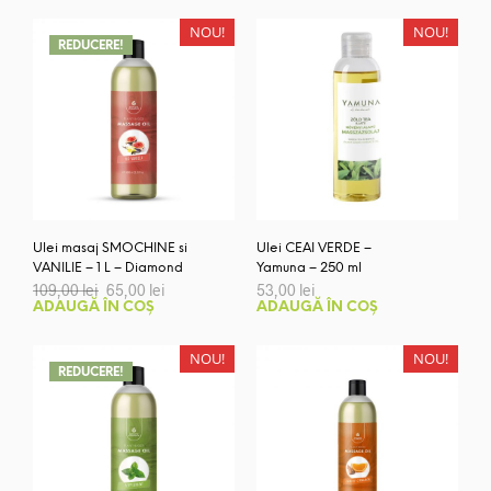
NOU!
NOU!
REDUCERE!
Ulei masaj SMOCHINE si
Ulei CEAI VERDE –
VANILIE – 1 L – Diamond
Yamuna – 250 ml
Prețul
Prețul
109,00
lei
65,00
lei
53,00
lei
inițial
curent
ADAUGĂ ÎN COȘ
ADAUGĂ ÎN COȘ
a
este:
fost:
65,00 lei.
109,00 lei.
NOU!
NOU!
REDUCERE!