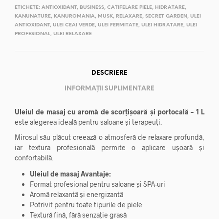
ETICHETE:
ANTIOXIDANT
,
BUSINESS
,
CATIFELARE PIELE
,
HIDRATARE
,
KANUNATURE
,
KANUROMANIA
,
MUSK
,
RELAXARE
,
SECRET GARDEN
,
ULEI
ANTIOXIDANT
,
ULEI CEAI VERDE
,
ULEI FERMITATE
,
ULEI HIDRATARE
,
ULEI
PROFESIONAL
,
ULEI RELAXARE
DESCRIERE
INFORMAȚII SUPLIMENTARE
Uleiul de masaj cu aromă de scorțișoară și portocală – 1 L
este alegerea ideală pentru saloane și terapeuți.
Mirosul său plăcut creează o atmosferă de relaxare profundă,
iar textura profesională permite o aplicare ușoară și
confortabilă.
Uleiul de masaj Avantaje:
Format profesional pentru saloane și SPA-uri
Aromă relaxantă și energizantă
Potrivit pentru toate tipurile de piele
Textură fină, fără senzație grasă