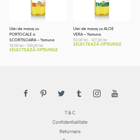
Ulei de masaj cu
Ulei de masaj cu ALOE
PORTOCALE si
VERA – Yamuna
Interval
53,00
lei
–
127,00
lei
SCORTISOARA – Yamuna
de
Aces
Interval
SELECTEAZĂ OPȚIUNILE
19,00
lei
–
109,00
lei
prețuri:
de
Acest
prod
SELECTEAZĂ OPȚIUNILE
53,00 lei
prețuri:
produs
are
până
19,00 lei
are
mai
la
până
127,00 lei
mai
la
mult
109,00 lei
multe
variaț
variații.
Opți
Opțiunile
pot
pot
fi
fi
ales
alese
în
T & C
în
pagi
pagina
Confidentialitate
prod
produsului.
Returnare