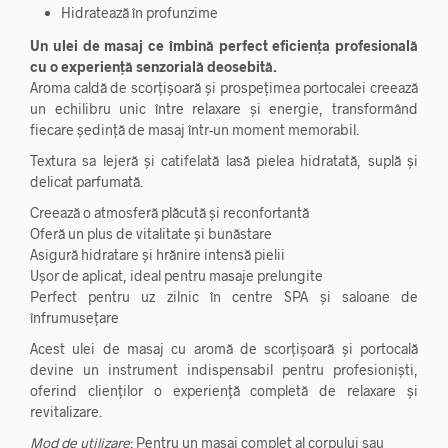
Hidratează în profunzime
Un ulei de masaj ce îmbină perfect eficiența profesională
cu o experiență senzorială deosebită.
Aroma caldă de scorțișoară și prospețimea portocalei creează
un echilibru unic între relaxare și energie, transformând
fiecare ședință de masaj într-un moment memorabil.
Textura sa lejeră și catifelată lasă pielea hidratată, suplă și
delicat parfumată.
Creează o atmosferă plăcută și reconfortantă
Oferă un plus de vitalitate și bunăstare
Asigură hidratare și hrănire intensă pielii
Ușor de aplicat, ideal pentru masaje prelungite
Perfect pentru uz zilnic în centre SPA și saloane de
înfrumusețare
Acest ulei de masaj cu aromă de scorțișoară și portocală
devine un instrument indispensabil pentru profesioniști,
oferind clienților o experiență completă de relaxare și
revitalizare.
Mod de utilizare
: Pentru un masaj complet al corpului sau