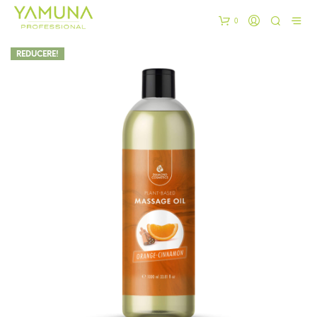
0
REDUCERE!