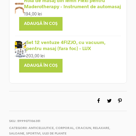
Rolă de masaj din lemn Flexi pentru
Maderotherapy - Instrument de automasaj
194,00
lei
ADAUGĂ ÎN COȘ
Set 12 ventuze 4FIZJO, cu vacuum,
pentru masaj (fara foc) - LUX
203,00
lei
ADAUGĂ ÎN COȘ
SKU:
5999071106351
CATEGORII:
ANTICELULITICE
,
CORPORAL
,
CRACIUN
,
RELAXARE
,
SALOANE
,
SPORTIVI
,
ULEI DE PLANTE