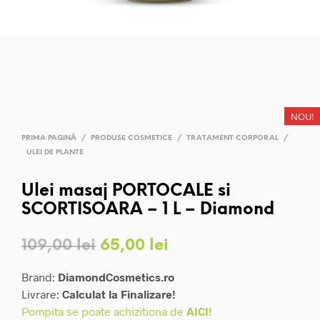
NOU!
PRIMA PAGINĂ
/
PRODUSE COSMETICE
/
TRATAMENT CORPORAL
/
ULEI DE PLANTE
Ulei masaj PORTOCALE si
SCORTISOARA – 1 L – Diamond
Prețul
Prețul
109,00
lei
65,00
lei
inițial
curent
Brand:
DiamondCosmetics.ro
a
este:
Livrare:
Calculat la Finalizare!
Pompita se poate achizitiona de
AICI!
fost:
65,00 lei.