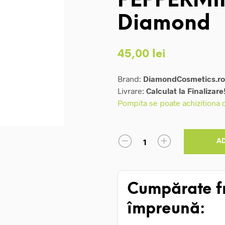
PEPPERMIN
Diamond
45,00
lei
Brand:
DiamondCosmetics.ro
Livrare:
Calculat la Finalizare
Pompita se poate achizitiona
A
Cumpărate f
împreună: