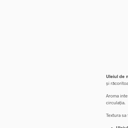
Uleiul de
și răcorito
Aroma inte
circulația.
Textura sa 
Uleiu