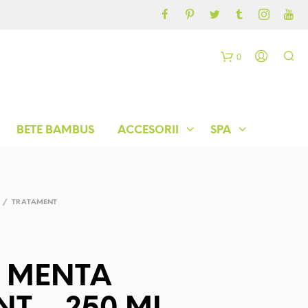
CONTUL MEU
BLOG
0
C
o
BETE BAMBUS
ACCESORII
SPA
ș
/
TRATAMENT
j MENTA