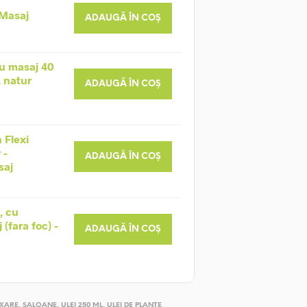
 Masaj
ADAUGĂ ÎN COȘ
u masaj 40
, natur
ADAUGĂ ÎN COȘ
 Flexi
 -
ADAUGĂ ÎN COȘ
saj
, cu
(fara foc) -
ADAUGĂ ÎN COȘ
XARE
,
SALOANE
,
ULEI 250 ML
,
ULEI DE PLANTE