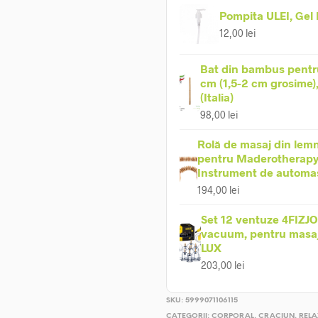
Pompita ULEI, Gel
12,00
lei
Bat din bambus pentr
cm (1,5-2 cm grosime)
(Italia)
98,00
lei
Rolă de masaj din lemn
pentru Maderotherapy
Instrument de automa
194,00
lei
Set 12 ventuze 4FIZJO
vacuum, pentru masaj 
LUX
203,00
lei
SKU:
5999071106115
CATEGORII:
CORPORAL
,
CRACIUN
,
RELA