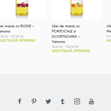
lei masaj cu RODIE –
Ulei de masaj cu
Ul
amuna
PORTOCALE si
Me
Interval
9,00
lei
–
127,00
lei
91
SCORTISOARA –
de
Acest
ELECTEAZĂ OPȚIUNILE
AD
Yamuna
prețuri:
Interval
produs
19,00 lei
19,00
lei
–
109,00
lei
de
Acest
până
are
SELECTEAZĂ OPȚIUNILE
prețuri:
la
produs
19,00 lei
mai
127,00 lei
până
are
multe
la
mai
109,00 lei
variații.
multe
Opțiunile
variații.
pot
Opțiunile
fi
pot
alese
fi
în
alese
pagina
în