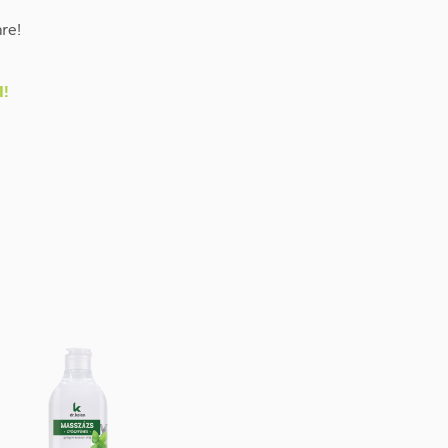
re!
I!