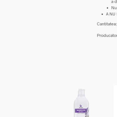
a 
Nu 
A NU 
Cantitatea
Producato