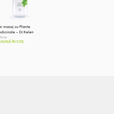
ei masaj cu Plante
dicinale – Dr.Kelen
,00
lei
AUGĂ ÎN COȘ