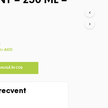
T – 250 ML –
!
 de
AICI!
DAUGĂ ÎN COȘ
recvent