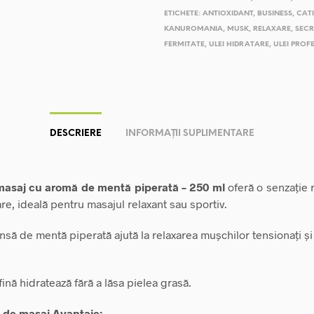
ETICHETE:
ANTIOXIDANT
,
BUSINESS
,
CATI
KANUROMANIA
,
MUSK
,
RELAXARE
,
SECR
FERMITATE
,
ULEI HIDRATARE
,
ULEI PROF
DESCRIERE
INFORMAȚII SUPLIMENTARE
 masaj cu aromă de mentă piperată – 250 ml
oferă o senzație 
are, ideală pentru masajul relaxant sau sportiv.
nsă de mentă piperată ajută la relaxarea mușchilor tensionați și
fină hidratează fără a lăsa pielea grasă.
l de masaj Avantaje: