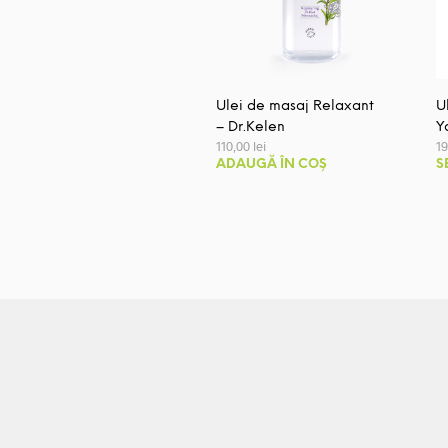
Ulei de masaj Relaxant
U
– Dr.Kelen
Y
110,00
lei
1
ADAUGĂ ÎN COȘ
S