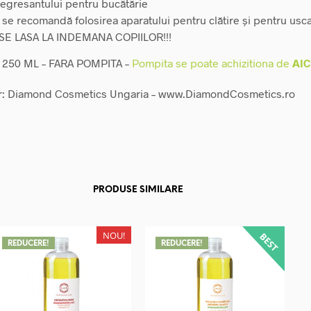
degresantului pentru bucătărie
se recomandă folosirea aparatului pentru clătire și pentru usca
SE LASA LA INDEMANA COPIILOR!!!
: 250 ML – FARA POMPITA –
Pompita se poate achizitiona de
AIC
r: Diamond Cosmetics Ungaria – www.DiamondCosmetics.ro
PRODUSE SIMILARE
NOU!
REDUCERE!
REDUCERE!