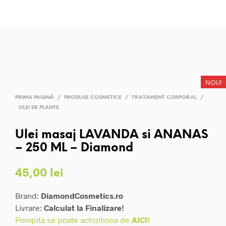
NOU!
PRIMA PAGINĂ
/
PRODUSE COSMETICE
/
TRATAMENT CORPORAL
/
ULEI DE PLANTE
Ulei masaj LAVANDA si ANANAS
– 250 ML – Diamond
45,00
lei
Brand:
DiamondCosmetics.ro
Livrare:
Calculat la Finalizare!
Pompita se poate achizitiona de
AICI!