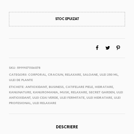
STOC EPUIZAT
SKU:
5999071106078
CATEGORII:
CORPORAL
,
CRACIUN
,
RELAXARE
,
SALOANE
,
ULEI 250 ML
,
ULEI DE PLANTE
ETICHETE:
ANTIOXIDANT
,
BUSINESS
,
CATIFELARE PIELE
,
HIDRATARE
,
KANUNATURE
,
KANUROMANIA
,
MUSK
,
RELAXARE
,
SECRET GARDEN
,
ULEI
ANTIOXIDANT
,
ULEI CEAI VERDE
,
ULEI FERMITATE
,
ULEI HIDRATARE
,
ULEI
PROFESIONAL
,
ULEI RELAXARE
DESCRIERE