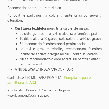
Parfumul de lavandă și ananas asigură relaxarea totală.
Recomandat pentru utilizare zilnică.
Nu conține parfumuri și coloranți sintetici și conservanți
dăunători.
Curățarea textilelor
murdărite cu ulei de masaj:
cu detergent pentru textile albe, sub formă de praf
Textilele albe la 90 garde, cele colorate la 60 de grade
Se recomandă folosirea sodei pentru spălat
La textile grav murdărite, recomandăm folosirea
înainte de spălare a degresantului pentru bucătărie
Nu se recomandă folosirea aparatului pentru clătire și
pentru uscare!
A NU SE LASA LA INDEMANA COPIILOR!!!
Cantitatea: 250 ML – FARA POMPITA –
Pompita se poate
achizitiona de
AICI!
Producator: Diamond Cosmetics Ungaria –
www.DiamondCosmetics.ro