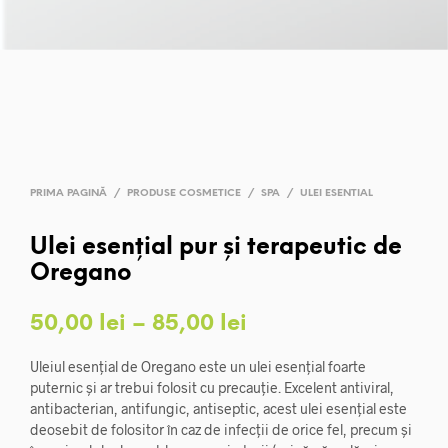
PRIMA PAGINĂ
/
PRODUSE COSMETICE
/
SPA
/
ULEI ESENTIAL
Ulei esențial pur și terapeutic de
Oregano
Interval
50,00
lei
–
85,00
lei
de
Uleiul esențial de Oregano este un ulei esențial foarte
prețuri:
puternic și ar trebui folosit cu precauție. Excelent antiviral,
antibacterian, antifungic, antiseptic, acest ulei esențial este
50,00 lei
deosebit de folositor în caz de infecții de orice fel, precum și