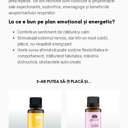
prea repede. Tot din vechime sunt cuoscute și proprietățile
sale expectorante, sudorifice, emenagoge și beneficiile
asupra tractului respirator.
La ce e bun pe plan emoțional și energetic?
Conferă un sentiment de căldură și calm
Stimulează sistemul nervos, dar într-un mod subtil,
plăcut, nu neapărat energizant
Unele surse afirmă că poate susține flexibilitatea în
comportament, înlăturând falsitatea, mândria
distructivă, obstacolele auto-create
S-AR PUTEA SĂ-ȚI PLACĂ ȘI…