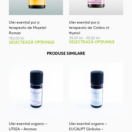
Ulei esențial pur și
Ulei esențial pur și
terapeutic de Cimbru ct.
terapeutic de Mușețel
thymol
Roman
Interval
39,00
lei
–
59,00
lei
180,00
lei
de
Aces
Acest
SELECTEAZĂ OPȚIUNILE
SELECTEAZĂ OPȚIUNILE
prețuri:
prod
produs
39,00 lei
are
are
PRODUSE SIMILARE
până
mai
mai
la
59,00 lei
mult
multe
variaț
variații.
Opți
Opțiunile
pot
pot
fi
fi
ales
alese
în
în
pagi
pagina
prod
produsului.
Ulei esential organic –
Ulei esential organic –
LITSEA – Aromax
EUCALIPT Globulus –