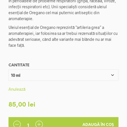
în perioadele de probleme respiratorii (gripă, răceală, viroze,
până
infecții respiratorii etc). Unii specialiști consideră uleiul
la
esențial de Oregano cel mai puternic antiseptic din
aromaterapie.
85,00 lei
Uleiul esențial de Oregano reprezintă ”artileria grea” a
aromaterapiei, iar folosirea sa ar trebui rezervată situațiilor cu
adevărat serioase, când alte variante mai blânde nu ar mai
face față.
CANTITATE
Anulează
85,00
lei
ADAUGĂ ÎN COȘ