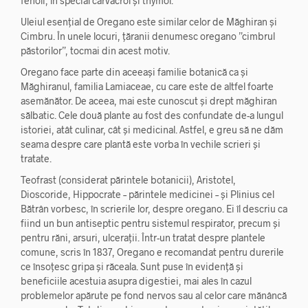
fenoli, în special carvacrol și thymol.
Uleiul esențial de Oregano este similar celor de Măghiran și
Cimbru. În unele locuri, țăranii denumesc oregano ”cimbrul
păstorilor”, tocmai din acest motiv.
Oregano face parte din aceeași familie botanică ca și
Măghiranul, familia Lamiaceae, cu care este de altfel foarte
asemănător. De aceea, mai este cunoscut și drept măghiran
sălbatic. Cele două plante au fost des confundate de-a lungul
istoriei, atât culinar, cât și medicinal. Astfel, e greu să ne dăm
seama despre care plantă este vorba în vechile scrieri și
tratate.
Teofrast (considerat părintele botanicii), Aristotel,
Dioscoride, Hippocrate – părintele medicinei – și Plinius cel
Bătrân vorbesc, în scrierile lor, despre oregano. Ei îl descriu ca
fiind un bun antiseptic pentru sistemul respirator, precum și
pentru răni, arsuri, ulcerații. Într-un tratat despre plantele
comune, scris în 1837, Oregano e recomandat pentru durerile
ce însoțesc gripa și răceala. Sunt puse în evidență și
beneficiile acestuia asupra digestiei, mai ales în cazul
problemelor apărute pe fond nervos sau al celor care mănâncă