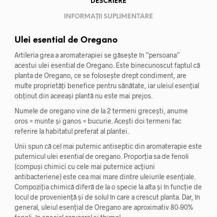
DESCRIERE
INFORMAȚII SUPLIMENTARE
Ulei esential de Oregano
Artileria grea a aromaterapiei se găsește în ”persoana”
acestui ulei esential de Oregano. Este binecunoscut faptul că
planta de Oregano, ce se folosește drept condiment, are
multe proprietăți benefice pentru sănătate, iar uleiul esențial
obținut din aceeași plantă nu este mai prejos.
Numele de oregano vine de la 2 termeni grecești, anume
oros = munte și ganos = bucurie. Acești doi termeni fac
referire la habitatul preferat al plantei.
Unii spun că cel mai puternic antiseptic din aromaterapie este
puternicul ulei esential de oregano. Proporția sa de fenoli
(compuși chimici cu cele mai puternice acțiuni
antibacteriene) este cea mai mare dintre uleiurile esențiale.
Compoziția chimică diferă de la o specie la alta și în funcție de
locul de proveniență și de solul în care a crescut planta. Dar, în
general, uleiul esențial de Oregano are aproximativ 80-90%