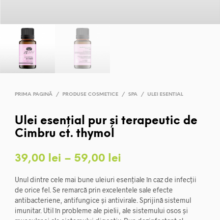
PRIMA PAGINĂ
/
PRODUSE COSMETICE
/
SPA
/
ULEI ESENTIAL
Ulei esențial pur și terapeutic de
Cimbru ct. thymol
Interval
39,00
lei
–
59,00
lei
de
Unul dintre cele mai bune uleiuri esențiale în caz de infecții
prețuri:
de orice fel. Se remarcă prin excelentele sale efecte
antibacteriene, antifungice și antivirale. Sprijină sistemul
39,00 lei
imunitar. Util în probleme ale pielii, ale sistemului osos și