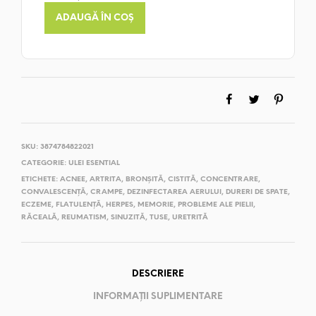
ADAUGĂ ÎN COȘ
SKU:
3874784822021
CATEGORIE:
ULEI ESENTIAL
ETICHETE:
ACNEE
,
ARTRITA
,
BRONȘITĂ
,
CISTITĂ
,
CONCENTRARE
,
CONVALESCENȚĂ
,
CRAMPE
,
DEZINFECTAREA AERULUI
,
DURERI DE SPATE
,
ECZEME
,
FLATULENȚĂ
,
HERPES
,
MEMORIE
,
PROBLEME ALE PIELII
,
RĂCEALĂ
,
REUMATISM
,
SINUZITĂ
,
TUSE
,
URETRITĂ
DESCRIERE
INFORMAȚII SUPLIMENTARE