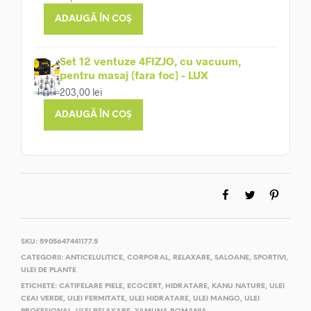
ADAUGĂ ÎN COȘ
Set 12 ventuze 4FIZJO, cu vacuum,
pentru masaj (fara foc) - LUX
203,00
lei
ADAUGĂ ÎN COȘ
SKU:
5905647441177.5
CATEGORII:
ANTICELULITICE
,
CORPORAL
,
RELAXARE
,
SALOANE
,
SPORTIVI
,
ULEI DE PLANTE
ETICHETE:
CATIFELARE PIELE
,
ECOCERT
,
HIDRATARE
,
KANU NATURE
,
ULEI
CEAI VERDE
,
ULEI FERMITATE
,
ULEI HIDRATARE
,
ULEI MANGO
,
ULEI