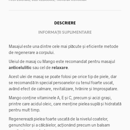
PROFESIONAL
,
ULEI RELAXARE
,
YAMUNA ROMANIA
DESCRIERE
INFORMAȚII SUPLIMENTARE
Masajul este una dintre cele mai plăcute și eficiente metode
de regenerare a corpului.
Uleiul de masaj cu Mango este recomandat pentru masajul
anticelulitic
sau cel de
relaxare
.
Acest ulei de masaj se poate folosi pe orice tip de piele, dar
se recomandă în special persoanelor cu tenul foarte uscat,
avănd efect de calmare, revitalizare, hrănire și împrospatare.
Mango conține vitaminele A, E și C, precum și acizi grași,
printre care acidul oleic, care menține pielea suplă și hidratată
pentru mult timp.
Regenerează pielea foarte uscată de la nivelul coatelor,
genunchilor și a călcâielor, acționând precum un balsam