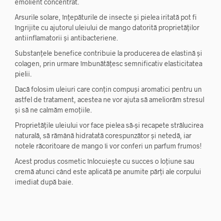
emolient concentrat.
Arsurile solare, înțepăturile de insecte și pielea iritată pot fi
îngrijite cu ajutorul uleiului de mango datorită proprietăților
antiinflamatorii și antibacteriene.
Substanțele benefice contribuie la producerea de elastină și
colagen, prin urmare îmbunătățesc semnificativ elasticitatea
pielii.
Dacă folosim uleiuri care conțin compuși aromatici pentru un
astfel de tratament, acestea ne vor ajuta să ameliorăm stresul
și să ne calmăm emoțiile.
Proprietățile uleiului vor face pielea să-și recapete strălucirea
naturală, să rămână hidratată corespunzător și netedă, iar
notele răcoritoare de mango îi vor conferi un parfum frumos!
Acest produs cosmetic înlocuiește cu succes o loțiune sau
cremă atunci când este aplicată pe anumite părți ale corpului
imediat după baie.