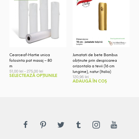
Cearceaf-Hartie unica
Jumatati de bete Bambus
folosinta pat masaj – 80
obținute prin despicarea
m
orizontala a tevii (16 cm
Interval
51,00
lei
–
275,00
lei
lungime), natur (Italia)
de
Acest
SELECTEAZĂ OPȚIUNILE
120,96
lei
prețuri:
produs
ADAUGĂ ÎN COȘ
51,00 lei
are
până
mai
la
275,00 lei
multe
variații.
Opțiunile
pot
fi
alese