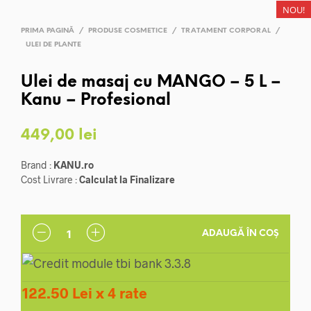
NOU!
PRIMA PAGINĂ
/
PRODUSE COSMETICE
/
TRATAMENT CORPORAL
/
ULEI DE PLANTE
Ulei de masaj cu MANGO – 5 L –
Kanu – Profesional
449,00
lei
Brand :
KANU.ro
Cost Livrare :
Calculat la Finalizare
ADAUGĂ ÎN COȘ
122.50 Lei x 4 rate