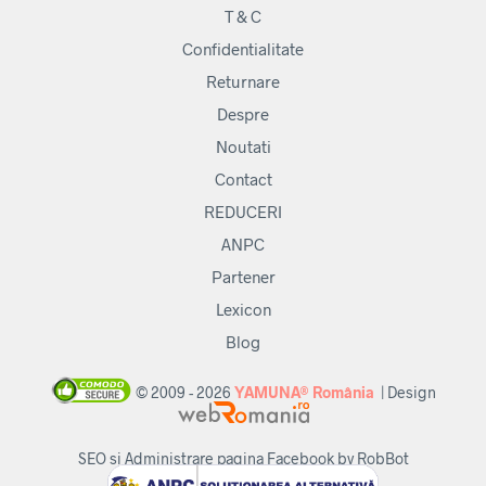
în
T & C
pagina
Confidentialitate
produsului.
Returnare
Despre
Noutati
Contact
REDUCERI
ANPC
Partener
Lexicon
Blog
© 2009 - 2026
YAMUNA® România
| Design
SEO si Administrare pagina Facebook by RobBot