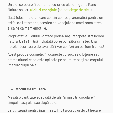
Un ulei ce poate fi combinat cu orice ulei din gama Kanu
Nature sau cu
uleiuri esențiale
(
se pot alege de aici
!)
Dacă folosim uleiuri care conțin compuși aromatici pentru un
astfel de tratament, acestea ne vor ajuta să ameliorăm stresul
și să ne calmăm emoțiile.
Proprietățile uleiului vor face pielea să-și recapete strălucirea
naturală, să rămână hidratată corespunzător și netedă, iar
notele răcoritoare de lavandă îi vor conferi un parfum frumos!
Acest produs cosmetic înlocuiește cu succes o loțiune sau
cremă atunci când este aplicată pe anumite părți ale corpului
imediat după baie.
Modul de utilizare:
Masați o cantitate adecvată de ulei în mișcări circulare în
timpul masajului sau după baie.
Se utilizează pentru îngrijirea zilnică a corpului după fiecare