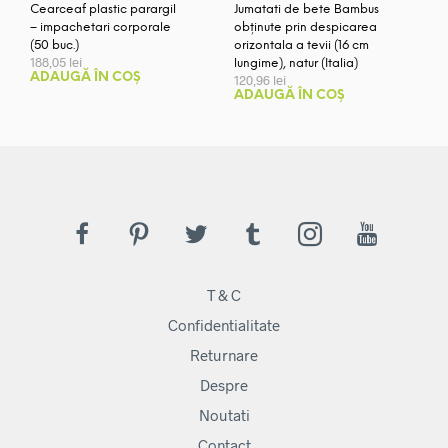
Cearceaf plastic parargil
Jumatati de bete Bambus
– impachetari corporale
obținute prin despicarea
(50 buc.)
orizontala a tevii (16 cm
188,05
lei
lungime), natur (Italia)
ADAUGĂ ÎN COȘ
120,96
lei
ADAUGĂ ÎN COȘ
T & C
Confidentialitate
Returnare
Despre
Noutati
Contact