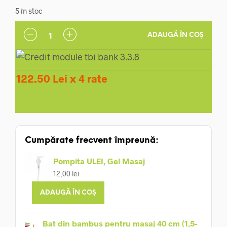
5 în stoc
ADAUGĂ ÎN COȘ
122.50 Lei x 4 rate
Cumpărate frecvent împreună:
Pompita ULEI, Gel Masaj
12,00
lei
ADAUGĂ ÎN COȘ
Bat din bambus pentru masaj 40 cm (1,5-