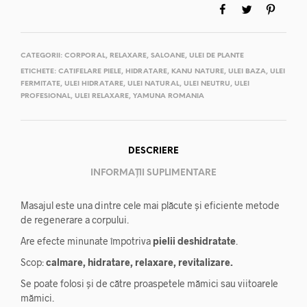
CATEGORII:
CORPORAL
,
RELAXARE
,
SALOANE
,
ULEI DE PLANTE
ETICHETE:
CATIFELARE PIELE
,
HIDRATARE
,
KANU NATURE
,
ULEI BAZA
,
ULEI
FERMITATE
,
ULEI HIDRATARE
,
ULEI NATURAL
,
ULEI NEUTRU
,
ULEI
PROFESIONAL
,
ULEI RELAXARE
,
YAMUNA ROMANIA
DESCRIERE
INFORMAȚII SUPLIMENTARE
Masajul este una dintre cele mai plăcute și eficiente metode
de regenerare a corpului.
Are efecte minunate împotriva
pielii deshidratate
.
Scop:
calmare, hidratare, relaxare, revitalizare.
Se poate folosi și de către proaspetele mămici sau viitoarele
mămici.