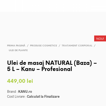
NOU!
PRIMA PAGINĂ
/
PRODUSE COSMETICE
/
TRATAMENT CORPORAL
/
ULEI DE PLANTE
Ulei de masaj NATURAL (Baza) –
5 L – Kanu – Profesional
449,00
lei
Brand :
KANU.ro
Cost Livrare :
Calculat la Finalizare