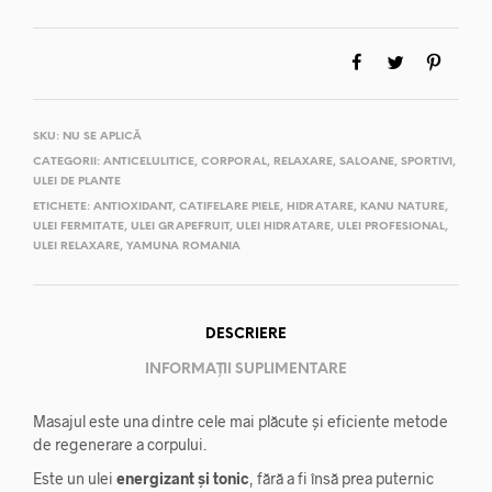
SKU:
NU SE APLICĂ
CATEGORII:
ANTICELULITICE
,
CORPORAL
,
RELAXARE
,
SALOANE
,
SPORTIVI
,
ULEI DE PLANTE
ETICHETE:
ANTIOXIDANT
,
CATIFELARE PIELE
,
HIDRATARE
,
KANU NATURE
,
ULEI FERMITATE
,
ULEI GRAPEFRUIT
,
ULEI HIDRATARE
,
ULEI PROFESIONAL
,
ULEI RELAXARE
,
YAMUNA ROMANIA
DESCRIERE
INFORMAȚII SUPLIMENTARE
Masajul este una dintre cele mai plăcute și eficiente metode
de regenerare a corpului.
Este un ulei
energizant și tonic
, fără a fi însă prea puternic