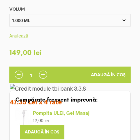
până
VOLUM
la
449,00 lei
Anulează
149,00
lei
ADAUGĂ ÎN COȘ
Cumpărate frecvent împreună:
47.35 Lei x 4 rate
Pompita ULEI, Gel Masaj
12,00
lei
ADAUGĂ ÎN COȘ