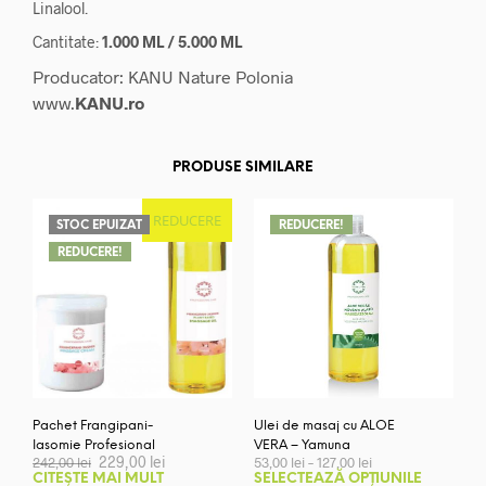
Linalool.
Cantitate:
1.000 ML / 5.000 ML
Producator: KANU Nature Polonia
www.
KANU.ro
PRODUSE SIMILARE
REDUCERE
STOC EPUIZAT
REDUCERE!
REDUCERE!
Pachet Frangipani-
Ulei de masaj cu ALOE
Iasomie Profesional
VERA – Yamuna
Prețul
Prețul
Interval
229,00
lei
242,00
lei
53,00
lei
–
127,00
lei
inițial
curent
de
Aces
CITEȘTE MAI MULT
SELECTEAZĂ OPȚIUNILE