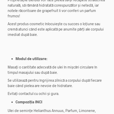
naturală, să rămână hidratată corespunzător și netedă, iar
notele răcoritoare de grapefruit îi vor conferi un parfum
frumos!
Acest produs cosmetic înlocuiește cu succes o loțiune sau
cremă atunci când este aplicată pe anumite părți ale corpului
imediat după baie.
Modul de utilizare:
Masați o cantitate adecvată de ulei în mișcări circulare în
timpul masajului sau după baie.
Se utilizează pentru îngrijirea zilnică a corpului după fiecare
baie când pielea are nevoie de hidratare.
Evitați contactul cu ochii și gura.
Compoziția INCI
Ulei de semințe Helianthus Annuus, Parfum, Limonene,