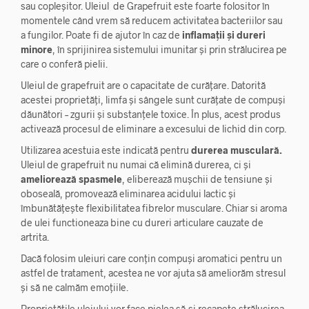
sau copleșitor. Uleiul de Grapefruit este foarte folositor în
momentele când vrem să reducem activitatea bacteriilor sau
a fungilor. Poate fi de ajutor în caz de
inflamații și dureri
minore
, în sprijinirea sistemului imunitar și prin strălucirea pe
care o conferă pielii.
Uleiul de grapefruit are o capacitate de curățare. Datorită
acestei proprietăți, limfa și sângele sunt curățate de compuși
dăunători – zgurii și substanțele toxice. În plus, acest produs
activează procesul de eliminare a excesului de lichid din corp.
Utilizarea acestuia este indicată pentru
durerea musculară.
Uleiul de grapefruit nu numai că elimină durerea, ci și
ameliorează spasmele
, eliberează mușchii de tensiune și
oboseală, promovează eliminarea acidului lactic și
îmbunătățește flexibilitatea fibrelor musculare. Chiar si aroma
de ulei functioneaza bine cu dureri articulare cauzate de
artrita.
Dacă folosim uleiuri care conțin compuși aromatici pentru un
astfel de tratament, acestea ne vor ajuta să ameliorăm stresul
și să ne calmăm emoțiile.
Proprietățile uleiului vor face pielea să-și recapete strălucirea