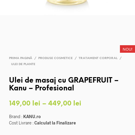
NOU!
PRIMA PAGINĂ
/
PRODUSE COSMETICE
/
TRATAMENT CORPORAL
/
ULEI DE PLANTE
Ulei de masaj cu GRAPEFRUIT –
Kanu – Profesional
Interval
149,00
lei
–
449,00
lei
de
Brand :
KANU.ro
prețuri:
Cost Livrare :
Calculat la Finalizare
149,00 lei