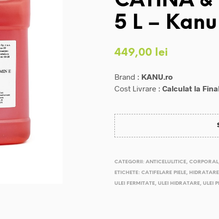
CATINA & 
5 L – Kanu
449,00
lei
Brand :
KANU.ro
Cost Livrare :
Calculat la Fina
CATEGORII:
ANTICELULITICE
,
CORPORAL
ETICHETE:
CATIFELARE PIELE
,
HIDRATARE
ULEI FERMITATE
,
ULEI HIDRATARE
,
ULEI 