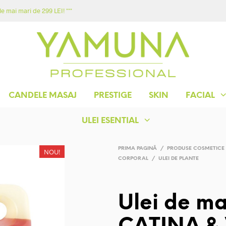
e mai mari de 299 LEI! ***
ACASA
MAGAZIN
YAMUNA
CONTACT
CANDELE MASAJ
PRESTIGE
SKIN
FACIAL
ULEI ESENTIAL
PRIMA PAGINĂ
/
PRODUSE COSMETICE
NOU!
CORPORAL
/
ULEI DE PLANTE
Ulei de ma