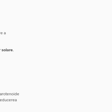
re a
 solare
.
 carotenoide
 reducerea