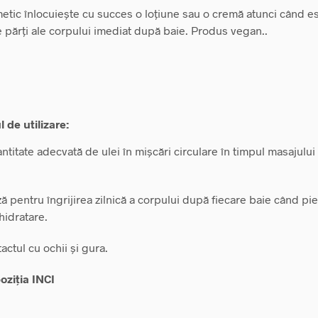
etic înlocuiește cu succes o loțiune sau o cremă atunci când es
 părți ale corpului imediat după baie. Produs vegan..
 de utilizare:
ntitate adecvată de ulei în mișcări circulare în timpul masajulu
ză pentru îngrijirea zilnică a corpului după fiecare baie când pi
hidratare.
tactul cu ochii și gura.
ziția INCI