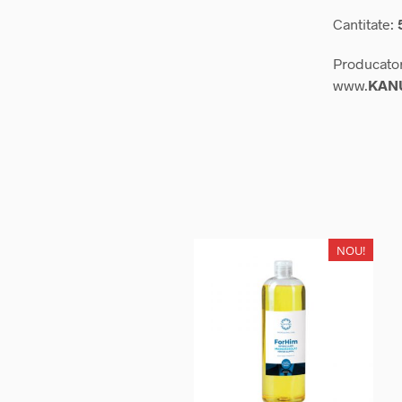
Cantitate:
Producato
www.
KANU
NOU!