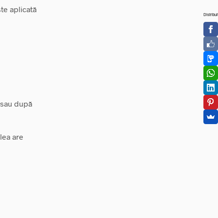
te aplicată
Distribui
i sau după
elea are