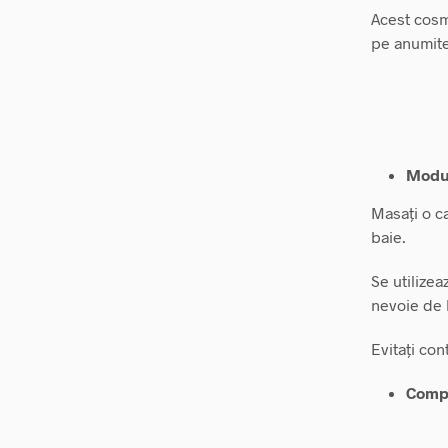
Acest cosm
pe anumite
Modul
Masați o ca
baie.
Se utilizea
nevoie de 
Evitați con
Compo