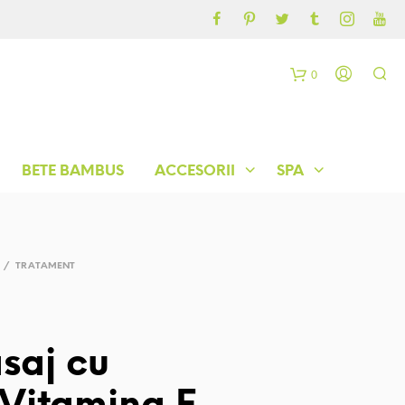
CONTUL MEU
BLOG
0
C
o
BETE BAMBUS
ACCESORII
SPA
ș
/
TRATAMENT
saj cu