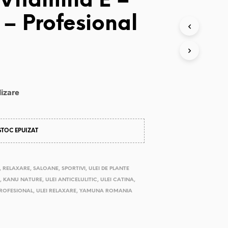
Vitamina E –
 – Profesional
lizare
STOC EPUIZAT
,
RELAXARE
,
SALOANE
,
SPORTIVI
,
ULEI DE PLANTE
,
KANU NATURE
,
ULEI ANTICELULITIC
,
ULEI CATINA
,
PROFESIONAL
,
ULEI RELAXARE
,
YAMUNA ROMANIA