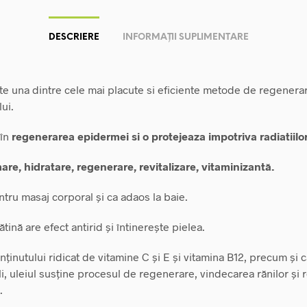
DESCRIERE
INFORMAȚII SUPLIMENTARE
te una dintre cele mai placute si eficiente metode de regenera
ui.
în
regenerarea epidermei si o protejeaza impotriva radiatiilor
are, hidratare, regenerare, revitalizare, vitaminizantă.
ntru masaj corporal și ca adaos la baie.
ătină are efect antirid și întinerește pielea.
nținutului ridicat de vitamine C și E și vitamina B12, precum și
li, uleiul susține procesul de regenerare, vindecarea rănilor și
.