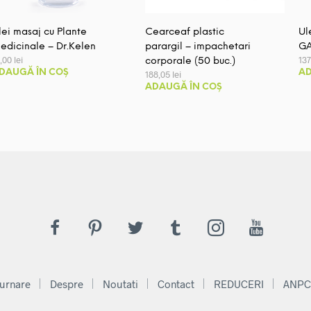
lei masaj cu Plante
Cearceaf plastic
Ul
edicinale – Dr.Kelen
parargil – impachetari
GA
1,00
lei
13
corporale (50 buc.)
DAUGĂ ÎN COȘ
AD
188,05
lei
ADAUGĂ ÎN COȘ
.
urnare
Despre
Noutati
Contact
REDUCERI
ANPC