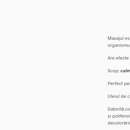
Masajul es
organismul
Are efecte 
Scop:
calm
Perfect pe
Uleiul de c
Datorită co
și polifeno
decolorării