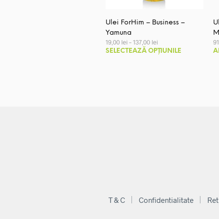
Ulei ForHim – Business –
U
Yamuna
M
Interval
19,00
lei
–
137,00
lei
9
de
Acest
SELECTEAZĂ OPȚIUNILE
A
prețuri:
produs
19,00 lei
până
are
la
mai
137,00 lei
multe
variații.
Opțiunile
pot
fi
alese
în
pagina
produsului
T & C
Confidentialitate
Ret