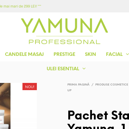
e mai mari de 299 LEI! ***
ACASA
MAGAZIN
YAMUNA
CONTACT
CANDELE MASAJ
PRESTIGE
SKIN
FACIAL
ULEI ESENTIAL
PRIMA PAGINĂ
/
PRODUSE COSMETICE
NOU!
UP
Pachet St