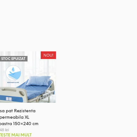
NOU!
STOC EPUIZAT
sa pat Rezistenta
permeabila XL
bastra 150×240 cm
,48
lei
TEȘTE MAI MULT