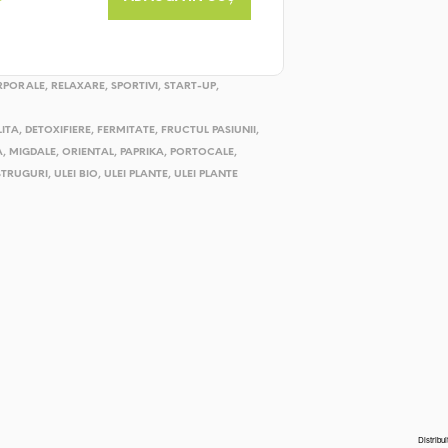
RPORALE
,
RELAXARE
,
SPORTIVI
,
START-UP
,
LITA
,
DETOXIFIERE
,
FERMITATE
,
FRUCTUL PASIUNII
,
A
,
MIGDALE
,
ORIENTAL
,
PAPRIKA
,
PORTOCALE
,
STRUGURI
,
ULEI BIO
,
ULEI PLANTE
,
ULEI PLANTE
Distribui