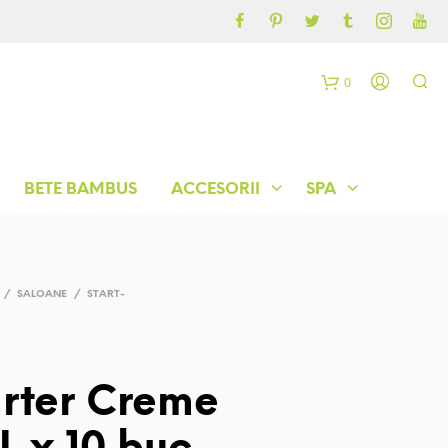
CONTUL MEU
BLOG
0
C
o
BETE BAMBUS
ACCESORII
SPA
ș
/
SALOANE
/
START-
arter Creme