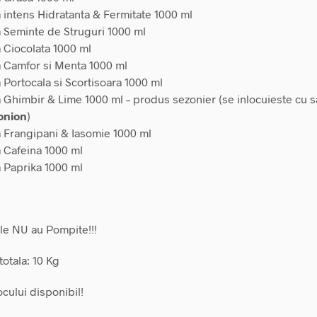
a intens Hidratanta & Fermitate 1000 ml
a Seminte de Struguri 1000 ml
a Ciocolata 1000 ml
a Camfor si Menta 1000 ml
 Portocala si Scortisoara 1000 ml
a Ghimbir & Lime 1000 ml – produs sezonier (se inlocuieste cu 
onion
)
a Frangipani & Iasomie 1000 ml
a Cafeina 1000 ml
a Paprika 1000 ml
le NU au Pompite!!!
totala: 10 Kg
tocului disponibil!