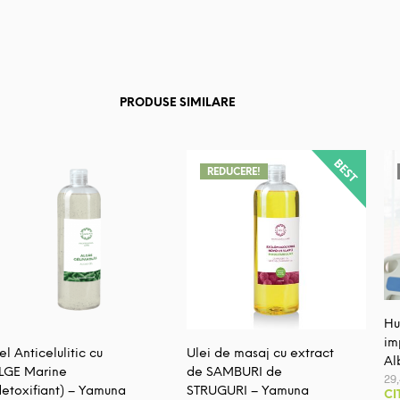
PRODUSE SIMILARE
REDUCERE!
Hu
im
el Anticelulitic cu
Ulei de masaj cu extract
Al
LGE Marine
de SAMBURI de
29
detoxifiant) – Yamuna
STRUGURI – Yamuna
CI