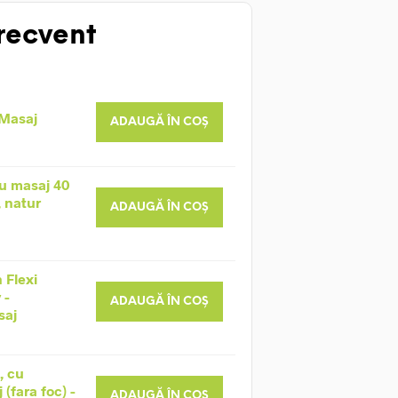
recvent
 Masaj
ADAUGĂ ÎN COȘ
u masaj 40
, natur
ADAUGĂ ÎN COȘ
 Flexi
 -
ADAUGĂ ÎN COȘ
saj
, cu
(fara foc) -
ADAUGĂ ÎN COȘ