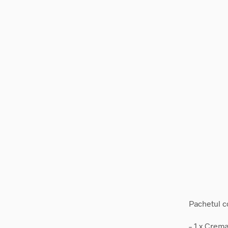
Pachetul c
– 1 x Crem