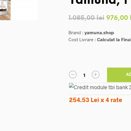
Yamuna, 1 
Prețul
1.085,00
lei
976,00
inițial
Brand :
yamuna.shop
a
Cost Livrare :
Calculat la Fina
fost:
1.085,00
A
254.53 Lei x 4 rate