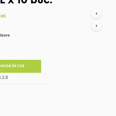
L x 10 buc.
Prețul
lei
curent
este:
lizare
976,00 lei.
 lei.
DAUGĂ ÎN COȘ