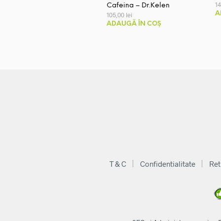
1
Cafeina – Dr.Kelen
A
105,00
lei
ADAUGĂ ÎN COȘ
T & C
Confidentialitate
Ret