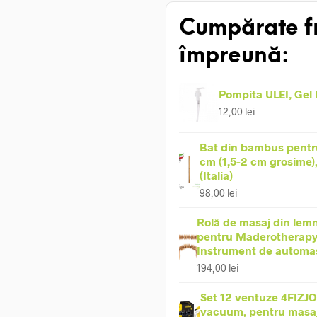
Cumpărate f
împreună:
Pompita ULEI, Gel
12,00
lei
Bat din bambus pentr
cm (1,5-2 cm grosime)
(Italia)
98,00
lei
Rolă de masaj din lemn
pentru Maderotherapy
Instrument de automa
194,00
lei
Set 12 ventuze 4FIZJO
vacuum, pentru masaj 