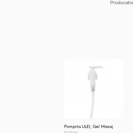
Producato
Pompita ULEI, Gel Masaj
12,00
lei