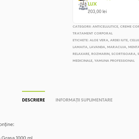
LUX
203,00
lei
CATEGORII:
ANTICELULITICE
,
CREME CO
TRATAMENT CORPORAL
ETICHETE:
ALOE VERA
,
ARDEI IUTE
,
CELU
LAMAITA
,
LAVANDA
,
MARACUJA
,
MENT
RELAXARE
,
ROZMARIN
,
SCORTISOARA
,
MEDICINALE
,
YAMUNA PROFESSIONAL
DESCRIERE
INFORMAȚII SUPLIMENTARE
onține:
a Grasa 1000 ml