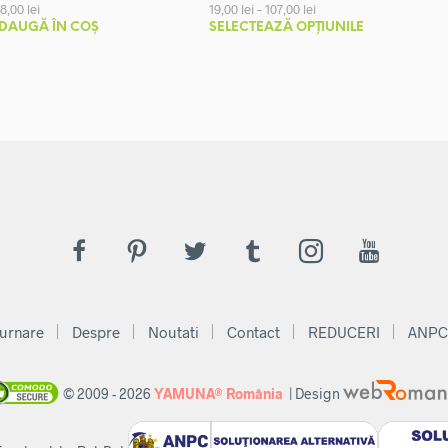
Interval
48,00
lei
19,00
lei
–
107,00
lei
de
Acest
DAUGĂ ÎN COȘ
SELECTEAZĂ OPȚIUNILE
prețuri:
produs
19,00 lei
până
are
la
mai
107,00 lei
multe
variații.
Opțiunile
pot
fi
alese
în
pagina
produsului.
urnare
Despre
Noutati
Contact
REDUCERI
ANPC
© 2009 - 2026
YAMUNA® România
| Design