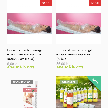
NOU!
NOU!
Cearceaf plastic parargil
Cearceaf plastic parargil
– impachetari corporale
– impachetari corporale
180×200 cm (1 buc.)
(10 buc.)
6,00
lei
56,00
lei
ADAUGĂ ÎN COȘ
ADAUGĂ ÎN COȘ
STOC EPUIZAT
REDUCERE!