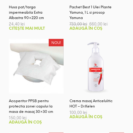
Husa pat/targa
Pachet Best 1 Ulei Plante
impermeabila Extra
Yamuna, 1 L si prosop
Albastra 90×220 cm
Yamuna
Prețul
Prețul
24,40
lei
733,00
lei
660,00
lei
inițial
curent
CITEȘTE MAI MULT
ADAUGĂ ÎN COȘ
a
este:
fost:
660,00 lei.
733,00 lei.
NOU!
Acoperitor PPSB pentru
Crema masaj Anticelulitic
protectia zonei capului la
HOT – Dr.Kelen
masa de masaj 30×30 cm
100,00
lei
150,00
lei
ADAUGĂ ÎN COȘ
ADAUGĂ ÎN COȘ