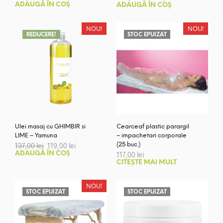
inițial
curent
ADAUGĂ ÎN COȘ
ADAUGĂ ÎN COȘ
a
este:
fost:
254,00 lei.
282,00 lei.
NOU!
NOU!
REDUCERE!
STOC EPUIZAT
Ulei masaj cu GHIMBIR si
Cearceaf plastic parargil
LIME – Yamuna
– impachetari corporale
Prețul
Prețul
137,00
lei
119,00
lei
(25 buc.)
inițial
curent
ADAUGĂ ÎN COȘ
117,00
lei
a
este:
CITEȘTE MAI MULT
fost:
119,00 lei.
137,00 lei.
NOU!
STOC EPUIZAT
STOC EPUIZAT