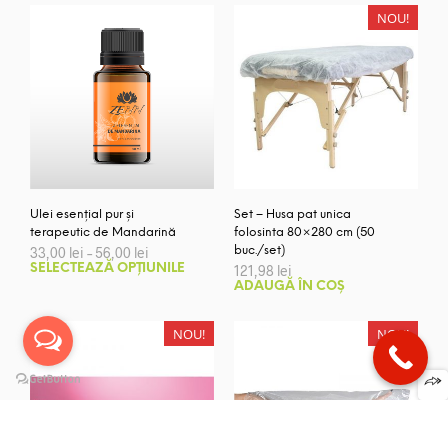
NOU!
Ulei esențial pur și
Set – Husa pat unica
terapeutic de Mandarină
folosinta 80×280 cm (50
Interval
33,00
lei
–
56,00
lei
buc./set)
de
Acest
SELECTEAZĂ OPȚIUNILE
121,98
lei
prețuri:
produs
ADAUGĂ ÎN COȘ
33,00 lei
are
până
la
mai
NOU!
NOU!
56,00 lei
multe
variații.
Opțiunile
pot
fi