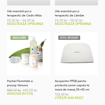
în
pagi
Ulei esențial pur și
Ulei esențial pur și
prod
terapeutic de Cedru Atlas
terapeutic de Lămâie
Interval
Interval
22,00
lei
–
34,00
lei
24,00
lei
–
39,00
lei
de
de
Acest
Aces
SELECTEAZĂ OPȚIUNILE
SELECTEAZĂ OPȚIUNILE
prețuri:
prețuri:
produs
prod
22,00 lei
24,00 lei
are
are
până
până
la
mai
la
mai
REDUCERE!
STOC EPUIZAT
34,00 lei
39,00 lei
multe
mult
variații.
variaț
Opțiunile
Opți
pot
pot
fi
fi
alese
ales
în
în
pagina
pagi
Pachet Fermitate si
Acoperitor PPSB pentru
produsului.
prod
prosop Yamuna
protectia zonei capului la
Prețul
Prețul
500,12
lei
443,00
lei
masa de masaj 33×43 cm
inițial
curent
ADAUGĂ ÎN COȘ
159,59
lei
a
este:
CITEȘTE MAI MULT
fost:
443,00 lei.
500,12 lei.