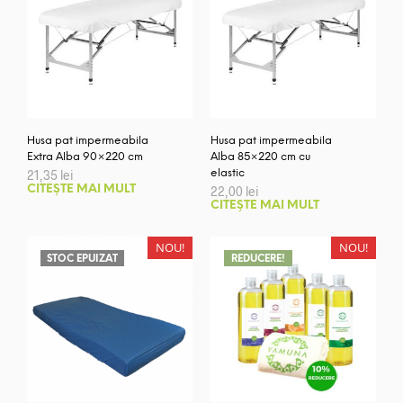
Husa pat impermeabila
Husa pat impermeabila
Extra Alba 90×220 cm
Alba 85×220 cm cu
21,35
lei
elastic
CITEȘTE MAI MULT
22,00
lei
CITEȘTE MAI MULT
NOU!
NOU!
STOC EPUIZAT
REDUCERE!