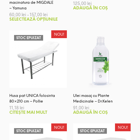
macinatura de MIGDALE
125,00
lei
– Yamuna
ADAUGĂ ÎN COȘ
Interval
60,00
lei
–
157,00
lei
de
Acest
SELECTEAZĂ OPȚIUNILE
prețuri:
produs
60,00 lei
are
până
NOU!
la
mai
STOC EPUIZAT
157,00 lei
multe
variații.
Opțiunile
pot
fi
alese
în
pagina
Husa pat UNICA folosinta
Ulei masaj cu Plante
produsului.
80×210 cm – Pollie
Medicinale – Dr.Kelen
11,18
lei
91,00
lei
CITEȘTE MAI MULT
ADAUGĂ ÎN COȘ
NOU!
NOU!
STOC EPUIZAT
STOC EPUIZAT