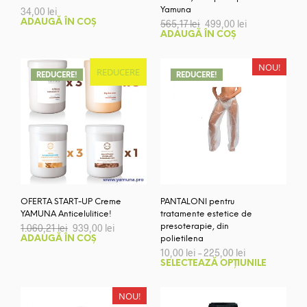
34,00
lei
Yamuna
Prețul
Prețul
ADAUGĂ ÎN COȘ
565,17
lei
499,00
lei
inițial
curent
ADAUGĂ ÎN COȘ
a
este:
fost:
499,00 lei.
565,17 lei.
NOU!
REDUCERE
REDUCERE!
REDUCERE!
OFERTA START-UP Creme
PANTALONI pentru
YAMUNA Anticelulitice!
tratamente estetice de
Prețul
Prețul
1.060,21
lei
939,00
lei
presoterapie, din
inițial
curent
ADAUGĂ ÎN COȘ
polietilena
a
este:
Interval
10,00
lei
–
225,00
lei
fost:
939,00 lei.
de
Aces
SELECTEAZĂ OPȚIUNILE
1.060,21 lei.
prețuri:
prod
10,00 lei
are
până
NOU!
la
mai