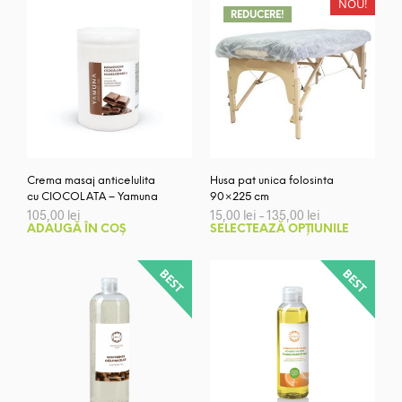
NOU!
REDUCERE!
Crema masaj anticelulita
Husa pat unica folosinta
cu CIOCOLATA – Yamuna
90×225 cm
Interval
105,00
lei
15,00
lei
–
135,00
lei
de
Aces
ADAUGĂ ÎN COȘ
SELECTEAZĂ OPȚIUNILE
prețuri:
prod
15,00 lei
are
până
la
mai
135,00 lei
mult
variaț
Opți
pot
fi
ales