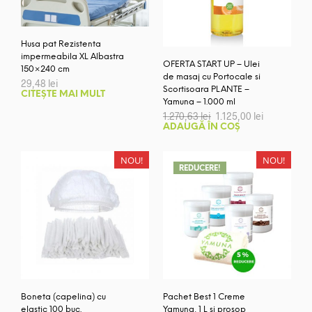
fi
alese
în
Husa pat Rezistenta
pagina
impermeabila XL Albastra
OFERTA START UP – Ulei
produsului.
150×240 cm
de masaj cu Portocale si
29,48
lei
Scortisoara PLANTE –
CITEȘTE MAI MULT
Yamuna – 1.000 ml
Prețul
Prețul
1.270,63
lei
1.125,00
lei
inițial
curent
ADAUGĂ ÎN COȘ
a
este:
fost:
1.125,00 lei
1.270,63 lei.
NOU!
NOU!
REDUCERE!
Boneta (capelina) cu
Pachet Best 1 Creme
elastic 100 buc.
Yamuna, 1 L si prosop