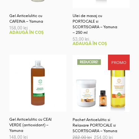
în
pagi
Gel Anticelulitic cu
Ulei de masaj cu
prod
CAFEINA – Yamuna
PORTOCALE si
158,00
lei
SCORTISOARA – Yamuna
ADAUGĂ ÎN COȘ
– 250 ml
53,00
lei
ADAUGĂ ÎN COȘ
PROMO
REDUCERE!
Gel Anticelulitic cu CEAI
Pachet Anticelulitic si
VERDE (antioxidant) –
Relaxare PORTOCALE si
Yamuna
SCORTISOARA – Yamuna
Prețul
Prețul
148,00
lei
282,00
lei
254,00
lei