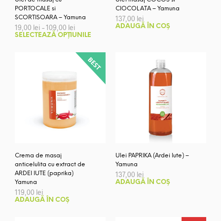
PORTOCALE si
CIOCOLATA – Yamuna
SCORTISOARA – Yamuna
137,00
lei
Interval
19,00
lei
–
109,00
lei
ADAUGĂ ÎN COȘ
de
Acest
SELECTEAZĂ OPȚIUNILE
prețuri:
produs
19,00 lei
are
până
la
mai
109,00 lei
multe
variații.
Opțiunile
pot
fi
alese
în
pagina
Crema de masaj
Ulei PAPRIKA (Ardei Iute) –
produsului.
anticelulita cu extract de
Yamuna
ARDEI IUTE (paprika)
137,00
lei
Yamuna
ADAUGĂ ÎN COȘ
119,00
lei
ADAUGĂ ÎN COȘ