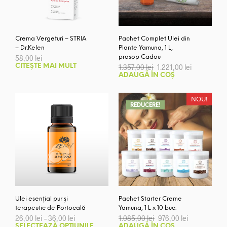
Crema Vergeturi – STRIA
Pachet Complet Ulei din
– Dr.Kelen
Plante Yamuna, 1 L,
58,00
lei
prosop Cadou
Prețul
Prețul
CITEȘTE MAI MULT
1.357,00
lei
1.221,00
lei
inițial
curent
ADAUGĂ ÎN COȘ
a
este:
fost:
1.221,00 lei
1.357,00 lei.
NOU!
REDUCERE!
Pachet Starter Creme
Ulei esențial pur și
Yamuna, 1 L x 10 buc.
terapeutic de Portocală
Prețul
Prețul
Interval
1.085,00
lei
976,00
lei
26,00
lei
–
36,00
lei
inițial
curent
de
Acest
ADAUGĂ ÎN COȘ
SELECTEAZĂ OPȚIUNILE