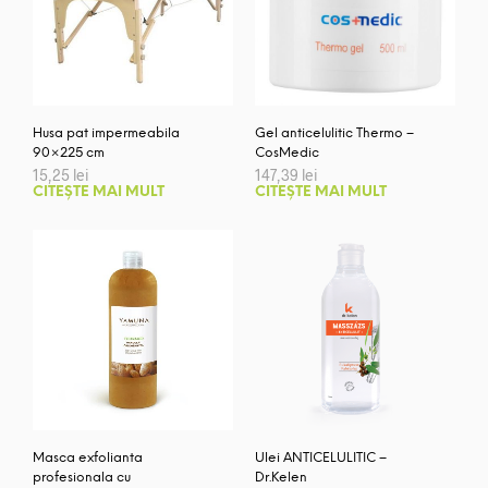
Husa pat impermeabila
Gel anticelulitic Thermo –
90×225 cm
CosMedic
15,25
lei
147,39
lei
CITEȘTE MAI MULT
CITEȘTE MAI MULT
Masca exfolianta
Ulei ANTICELULITIC –
profesionala cu
Dr.Kelen