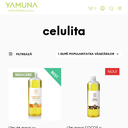
0
celulita
FILTREAZĂ
NOU!
REDUCERE!
Ulei de masaj cu
Ulei masaj COCOS si