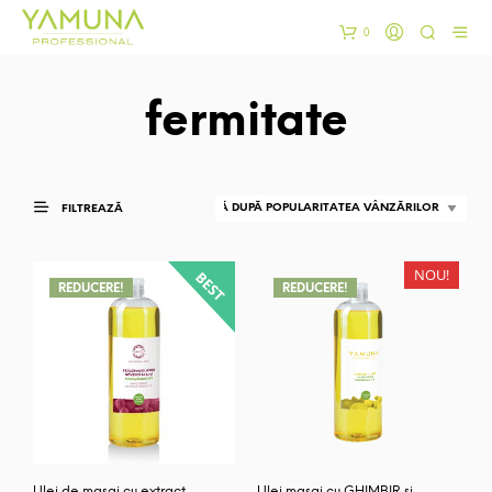
0
fermitate
FILTREAZĂ
NOU!
REDUCERE!
REDUCERE!
Ulei de masaj cu extract
Ulei masaj cu GHIMBIR si