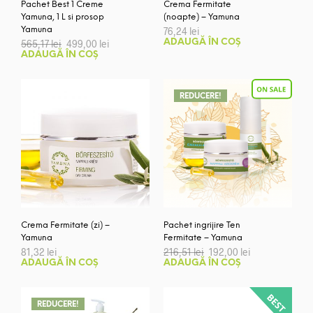
Pachet Best 1 Creme
Crema Fermitate
Yamuna, 1 L si prosop
(noapte) – Yamuna
Yamuna
76,24
lei
Prețul
Prețul
565,17
lei
499,00
lei
ADAUGĂ ÎN COȘ
inițial
curent
ADAUGĂ ÎN COȘ
a
este:
fost:
499,00 lei.
565,17 lei.
REDUCERE!
Crema Fermitate (zi) –
Pachet ingrijire Ten
Yamuna
Fermitate – Yamuna
Prețul
Prețul
81,32
lei
216,51
lei
192,00
lei
inițial
curent
ADAUGĂ ÎN COȘ
ADAUGĂ ÎN COȘ
a
este:
fost:
192,00 lei.
216,51 lei.
REDUCERE!