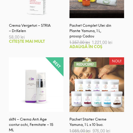
Crema Vergeturi – STRIA
Pachet Complet Ulei din
– Dr.Kelen
Plante Yamuna, 1 L,
58,00
lei
prosop Cadou
Prețul
Prețul
CITEȘTE MAI MULT
1.357,00
lei
1.221,00
lei
inițial
curent
ADAUGĂ ÎN COȘ
a
este:
fost:
1.221,00 lei
1.357,00 lei.
NOU!
REDUCERE!
skIN – Crema Anti Age
Pachet Starter Creme
contur ochi, Fermitate – 15
Yamuna, 1 L x 10 buc.
Prețul
Prețul
ML
1.085,00
lei
976,00
lei