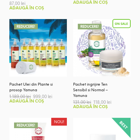
inițial
curent
87,00
lei
ADAUGĂ ÎN COȘ
a
este:
ADAUGĂ ÎN COȘ
fost:
976,00 lei.
1.085,00 lei.
REDUCERE!
REDUCERE!
Pachet Ulei din Plante si
Pachet ingrijire Ten
prosop Yamuna
Sensibil si Normal –
Prețul
Prețul
1.189,00
lei
999,00
lei
Yamuna
inițial
curent
Prețul
Prețul
ADAUGĂ ÎN COȘ
131,00
lei
118,00
lei
a
este:
inițial
curent
ADAUGĂ ÎN COȘ
fost:
999,00 lei.
a
este:
1.189,00 lei.
fost:
118,00 lei.
131,00 lei.
NOU!
REDUCERE!