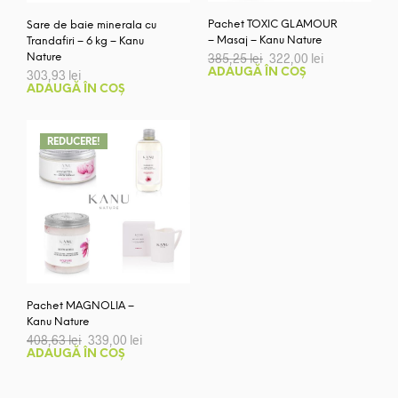
Pachet TOXIC GLAMOUR
Sare de baie minerala cu
– Masaj – Kanu Nature
Trandafiri – 6 kg – Kanu
Prețul
Prețul
385,25
lei
322,00
lei
Nature
inițial
curent
ADAUGĂ ÎN COȘ
303,93
lei
a
este:
ADAUGĂ ÎN COȘ
fost:
322,00 lei.
385,25 lei.
REDUCERE!
Pachet MAGNOLIA –
Kanu Nature
Prețul
Prețul
408,63
lei
339,00
lei
inițial
curent
ADAUGĂ ÎN COȘ
a
este:
fost:
339,00 lei.
408,63 lei.