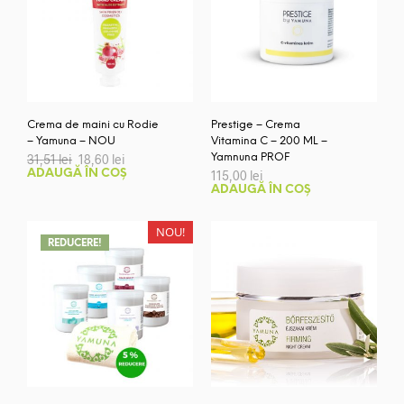
Crema de maini cu Rodie
Prestige – Crema
– Yamuna – NOU
Vitamina C – 200 ML –
Prețul
Prețul
31,51
lei
18,60
lei
Yamnuna PROF
inițial
curent
ADAUGĂ ÎN COȘ
115,00
lei
a
este:
ADAUGĂ ÎN COȘ
fost:
18,60 lei.
31,51 lei.
NOU!
REDUCERE!