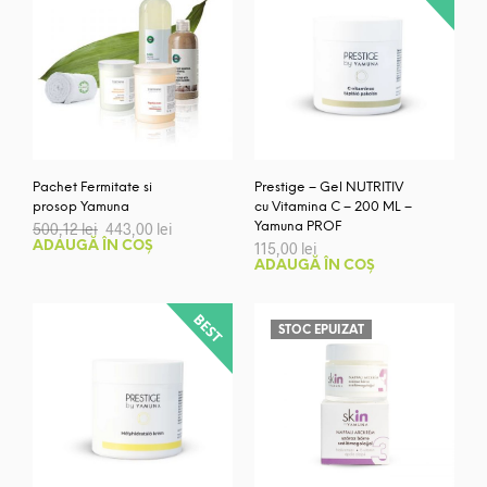
Pachet Fermitate si
Prestige – Gel NUTRITIV
prosop Yamuna
cu Vitamina C – 200 ML –
Prețul
Prețul
500,12
lei
443,00
lei
Yamuna PROF
inițial
curent
ADAUGĂ ÎN COȘ
115,00
lei
a
este:
ADAUGĂ ÎN COȘ
fost:
443,00 lei.
500,12 lei.
STOC EPUIZAT