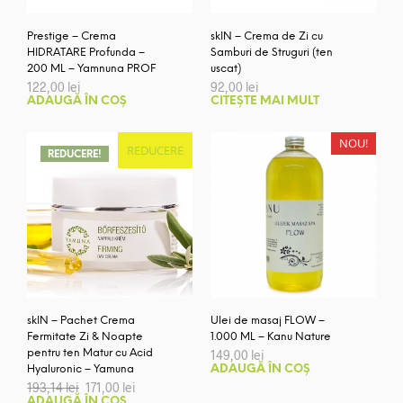
Prestige – Crema
skIN – Crema de Zi cu
HIDRATARE Profunda –
Samburi de Struguri (ten
200 ML – Yamnuna PROF
uscat)
122,00
lei
92,00
lei
ADAUGĂ ÎN COȘ
CITEȘTE MAI MULT
NOU!
REDUCERE
REDUCERE!
skIN – Pachet Crema
Ulei de masaj FLOW –
Fermitate Zi & Noapte
1.000 ML – Kanu Nature
pentru ten Matur cu Acid
149,00
lei
Hyaluronic – Yamuna
ADAUGĂ ÎN COȘ
Prețul
Prețul
193,14
lei
171,00
lei
inițial
curent
ADAUGĂ ÎN COȘ