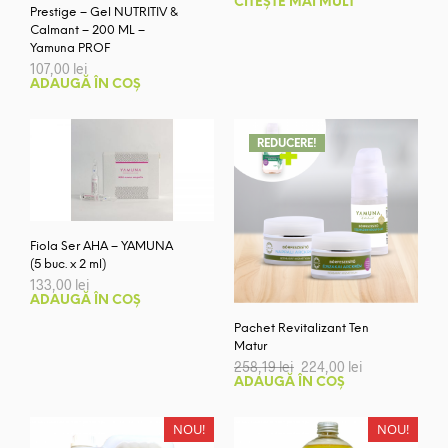
CITEȘTE MAI MULT
Prestige – Gel NUTRITIV &
Calmant – 200 ML –
Yamuna PROF
107,00
lei
ADAUGĂ ÎN COȘ
REDUCERE!
Fiola Ser AHA – YAMUNA
(5 buc. x 2 ml)
133,00
lei
ADAUGĂ ÎN COȘ
Pachet Revitalizant Ten
Matur
Prețul
Prețul
258,19
lei
224,00
lei
inițial
curent
ADAUGĂ ÎN COȘ
a
este:
fost:
224,00 lei.
258,19 lei.
NOU!
NOU!