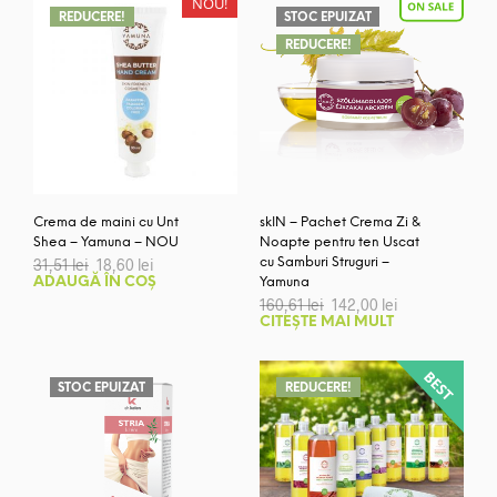
NOU!
REDUCERE!
STOC EPUIZAT
REDUCERE!
Crema de maini cu Unt
skIN – Pachet Crema Zi &
Shea – Yamuna – NOU
Noapte pentru ten Uscat
Prețul
Prețul
31,51
lei
18,60
lei
cu Samburi Struguri –
inițial
curent
ADAUGĂ ÎN COȘ
Yamuna
a
este:
Prețul
Prețul
160,61
lei
142,00
lei
fost:
18,60 lei.
inițial
curent
CITEȘTE MAI MULT
31,51 lei.
a
este:
fost:
142,00 lei.
160,61 lei.
STOC EPUIZAT
REDUCERE!