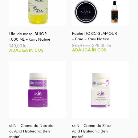
Pachet TOXIC GLAMOUR
Ulei de masaj BUJOR –
– Baie – Kanu Nature
1.000 ML – Kanu Nature
Prețul
Prețul
275,47
lei
229,00
lei
149,00
lei
inițial
curent
ADAUGĂ ÎN COȘ
ADAUGĂ ÎN COȘ
a
este:
fost:
229,00 lei.
275,47 lei.
skIN – Crema de Noapte
skIN – Crema de Zi cu
cu Acid Hyaluronic (ten
Acid Hyaluronic (ten
matur)
matur)