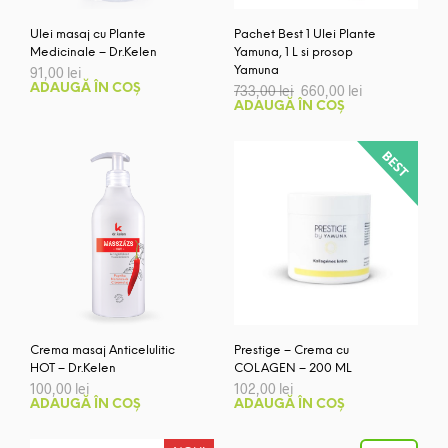
Ulei masaj cu Plante
Pachet Best 1 Ulei Plante
Medicinale – Dr.Kelen
Yamuna, 1 L si prosop
91,00
lei
Yamuna
Prețul
Prețul
ADAUGĂ ÎN COȘ
733,00
lei
660,00
lei
inițial
curent
ADAUGĂ ÎN COȘ
a
este:
fost:
660,00 lei.
733,00 lei.
Crema masaj Anticelulitic
Prestige – Crema cu
HOT – Dr.Kelen
COLAGEN – 200 ML
100,00
lei
102,00
lei
ADAUGĂ ÎN COȘ
ADAUGĂ ÎN COȘ