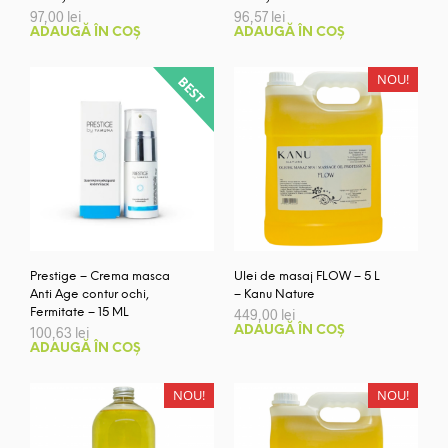
97,00
lei
96,57
lei
ADAUGĂ ÎN COȘ
ADAUGĂ ÎN COȘ
NOU!
Prestige – Crema masca
Ulei de masaj FLOW – 5 L
Anti Age contur ochi,
– Kanu Nature
Fermitate – 15 ML
449,00
lei
100,63
lei
ADAUGĂ ÎN COȘ
ADAUGĂ ÎN COȘ
NOU!
NOU!