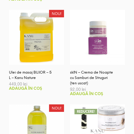
a
este:
fost:
171,00 lei.
193,14 lei.
NOU!
Ulei de masaj BUJOR – 5
skIN – Crema de Noapte
L – Kanu Nature
cu Samburi de Struguri
449,00
lei
(ten uscat)
ADAUGĂ ÎN COȘ
92,00
lei
ADAUGĂ ÎN COȘ
NOU!
REDUCERE!