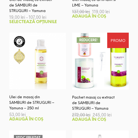
de SAMBURI de
LIME – Yamuna
Prețul
Prețul
STRUGURI – Yamuna
137,00
lei
119,00
lei
inițial
curent
Interval
19,00
lei
–
107,00
lei
ADAUGĂ ÎN COȘ
a
este:
de
Acest
SELECTEAZĂ OPȚIUNILE
fost:
119,00 lei.
prețuri:
produs
137,00 lei.
19,00 lei
are
până
PROMO
la
mai
REDUCERE!
107,00 lei
multe
variații.
Opțiunile
pot
fi
alese
în
pagina
Ulei de masaj din
Pachet masaj cu extract
produsului.
SAMBURI de STRUGURI –
de SAMBURI de
Yamuna – 250 ml
STRUGURI – Yamuna
Prețul
Prețul
53,00
lei
272,00
lei
245,00
lei
inițial
curent
ADAUGĂ ÎN COȘ
ADAUGĂ ÎN COȘ
a
este:
fost:
245,00 lei.
272,00 lei.
STOC EPUIZAT