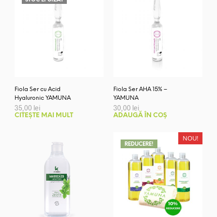
Fiola Ser cu Acid
Fiola Ser AHA 15% –
Hyaluronic YAMUNA
YAMUNA
35,00
lei
30,00
lei
CITEȘTE MAI MULT
ADAUGĂ ÎN COȘ
NOU!
REDUCERE!