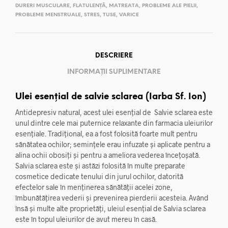
DURERI MUSCULARE
,
FLATULENȚĂ
,
MATREATA
,
PROBLEME ALE PIELII
,
PROBLEME MENSTRUALE
,
STRES
,
TUSE
,
VARICE
DESCRIERE
INFORMAȚII SUPLIMENTARE
Ulei esențial de salvie sclarea (Iarba Sf. Ion)
Antidepresiv natural, acest ulei esențial de Salvie sclarea este
unul dintre cele mai puternice relaxante din farmacia uleiurilor
esențiale. Tradițional, ea a fost folosită foarte mult pentru
sănătatea ochilor; semințele erau infuzate și aplicate pentru a
alina ochii obosiți și pentru a ameliora vederea încețoșată.
Salvia sclarea este și astăzi folosită în multe preparate
cosmetice dedicate tenului din jurul ochilor, datorită
efectelor sale în menținerea sănătății acelei zone,
îmbunătățirea vederii și prevenirea pierderii acesteia. Având
însă și multe alte proprietăți, uleiul esențial de Salvia sclarea
este în topul uleiurilor de avut mereu în casă.