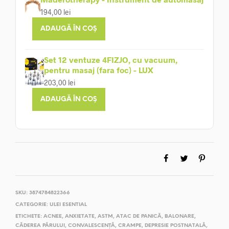
194,00
lei
ADAUGĂ ÎN COȘ
Set 12 ventuze 4FIZJO, cu vacuum,
pentru masaj (fara foc) - LUX
203,00
lei
ADAUGĂ ÎN COȘ
SKU:
3874784822366
CATEGORIE:
ULEI ESENTIAL
ETICHETE:
ACNEE
,
ANXIETATE
,
ASTM
,
ATAC DE PANICĂ
,
BALONARE
,
CĂDEREA PĂRULUI
,
CONVALESCENȚĂ
,
CRAMPE
,
DEPRESIE POSTNATALĂ
,