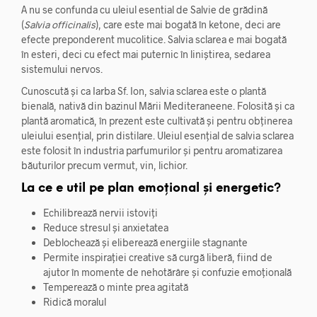
A nu se confunda cu uleiul esential de Salvie de grădină
(
Salvia officinalis
), care este mai bogată în ketone, deci are
efecte preponderent mucolitice. Salvia sclarea e mai bogată
în esteri, deci cu efect mai puternic în liniștirea, sedarea
sistemului nervos.
Cunoscută și ca Iarba Sf. Ion, salvia sclarea este o plantă
bienală, nativă din bazinul Mării Mediteraneene. Folosită și ca
plantă aromatică, în prezent este cultivată și pentru obținerea
uleiului esențial, prin distilare. Uleiul esențial de salvia sclarea
este folosit în industria parfumurilor și pentru aromatizarea
băuturilor precum vermut, vin, lichior.
La ce e util pe plan emoțional și energetic?
Echilibrează nervii istoviți
Reduce stresul și anxietatea
Deblochează și eliberează energiile stagnante
Permite inspirației creative să curgă liberă, fiind de
ajutor în momente de nehotărâre și confuzie emoțională
Temperează o minte prea agitată
Ridică moralul