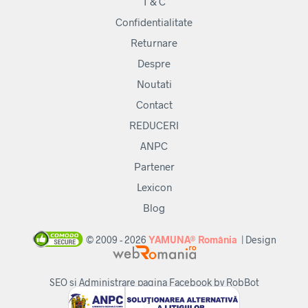
T & C
în
pagi
Confidentialitate
prod
Returnare
Despre
Noutati
Contact
REDUCERI
ANPC
Partener
Lexicon
Blog
© 2009 - 2026
YAMUNA® România
| Design
SEO si Administrare pagina Facebook by RobBot