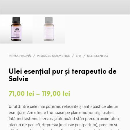
PRIMA PAGINĂ
/
PRODUSE COSMETICE
/
SPA
/
ULEI ESENTIAL
Ulei esențial pur și terapeutic de
Salvie
Interval
71,00
lei
–
119,00
lei
de
Unul dintre cele mai puternic relaxante și antispastice uleiuri
prețuri:
esențiale. Are efecte frumoase pe plan emoțional și psihic,
întărind sistemul nervos și atenuând stări precum anxietatea,
71,00 lei
atacuri de panică, depresia (inclusiv postpartum), precum și