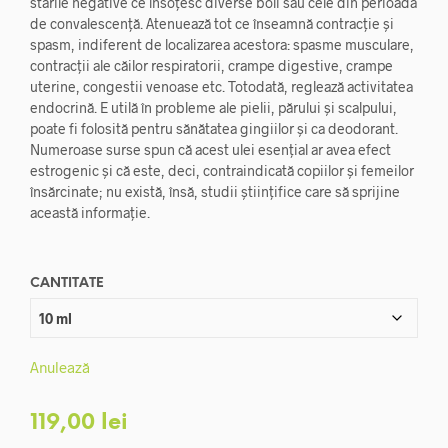
stările negative ce însoțesc diverse boli sau cele din perioada
până
de convalescență. Atenuează tot ce înseamnă contracție și
la
spasm, indiferent de localizarea acestora: spasme musculare,
contracții ale căilor respiratorii, crampe digestive, crampe
119,00 lei
uterine, congestii venoase etc. Totodată, reglează activitatea
endocrină. E utilă în probleme ale pielii, părului și scalpului,
poate fi folosită pentru sănătatea gingiilor și ca deodorant.
Numeroase surse spun că acest ulei esențial ar avea efect
estrogenic și că este, deci, contraindicată copiilor și femeilor
însărcinate; nu există, însă, studii științifice care să sprijine
această informație.
CANTITATE
Anulează
119,00
lei