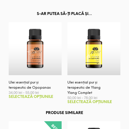
S-AR PUTEA SĂ-ȚI PLACĂ ȘI…
Ulei esențial pur și
Ulei esențial pur și
terapeutic de Opopanax
terapeutic de Ylang
Interval
34,00
lei
–
55,00
lei
Ylang Complet
de
Acest
Interval
SELECTEAZĂ OPȚIUNILE
50,00
lei
–
78,00
lei
prețuri:
de
Aces
produs
SELECTEAZĂ OPȚIUNILE
34,00 lei
prețuri:
prod
are
până
50,00 lei
are
PRODUSE SIMILARE
mai
la
până
55,00 lei
mai
la
multe
78,00 lei
mult
variații.