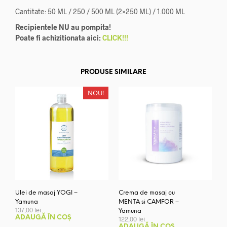
Cantitate: 50 ML / 250 / 500 ML (2×250 ML) / 1.000 ML
Recipientele NU au pompita!
Poate fi achizitionata aici:
CLICK!!!
PRODUSE SIMILARE
NOU!
Ulei de masaj YOGI –
Crema de masaj cu
Yamuna
MENTA si CAMFOR –
137,00
lei
Yamuna
ADAUGĂ ÎN COȘ
122,00
lei
ADAUGĂ ÎN COȘ