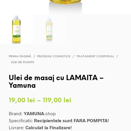
PRIMA PAGINĂ
/
PRODUSE COSMETICE
/
TRATAMENT CORPORAL
/
ULEI DE PLANTE
Ulei de masaj cu LAMAITA –
Yamuna
Interval
19,00
lei
–
119,00
lei
de
Brand:
YAMUNA
.shop
prețuri:
Specificatii:
Recipientele sunt FARA POMPITA!
Livrare:
Calculat la Finalizare!
19,00 lei