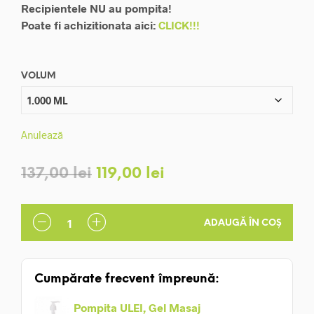
Recipientele NU au pompita!
până
Poate fi achizitionata aici:
CLICK!!!
la
119,00 lei
VOLUM
Anulează
Prețul
Prețul
137,00
lei
119,00
lei
inițial
curent
a
este:
ADAUGĂ ÎN COȘ
fost:
119,00 lei.
137,00 lei.
Cumpărate frecvent împreună:
Pompita ULEI, Gel Masaj