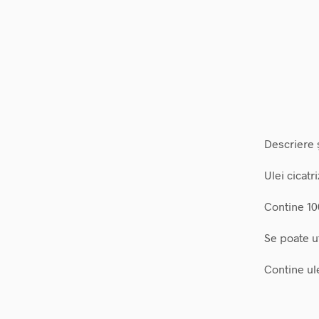
Descriere ș
Ulei cicatri
Contine 10
Se poate ut
Contine ul