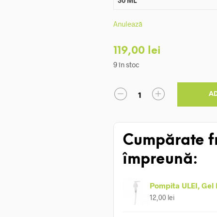
Anulează
119,00
lei
9 în stoc
A
Cumpărate f
împreună:
Pompita ULEI, Gel
12,00
lei