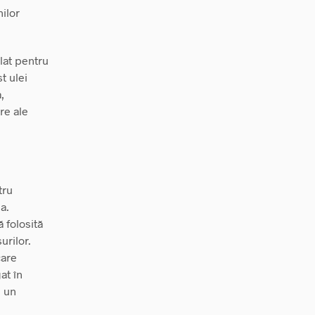
nilor
lat pentru
t ulei
,
re ale
tru
a.
 folosită
urilor.
care
at în
e un