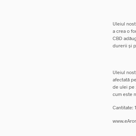
Uleiul nos
a crea o fo
CBD adăuga
durerii și 
Uleiul nost
afectată pe
de ulei pe 
cum este n
Cantitate: 
www.eAro