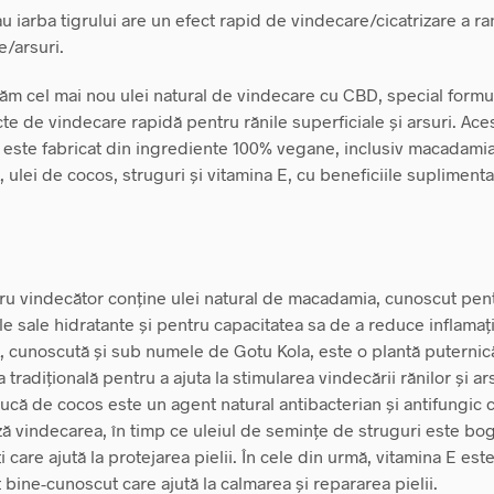
u iarba tigrului are un efect rapid de vindecare/cicatrizare a ra
e/arsuri.
ăm cel mai nou ulei natural de vindecare cu CBD, special formu
cte de vindecare rapidă pentru rănile superficiale și arsuri. Aces
 este fabricat din ingrediente 100% vegane, inclusiv macadamia
ulei de cocos, struguri și vitamina E, cu beneficiile suplimenta
tru vindecător conține ulei natural de macadamia, cunoscut pen
le sale hidratante și pentru capacitatea sa de a reduce inflamați
cunoscută și sub numele de Gotu Kola, este o plantă puternică
 tradițională pentru a ajuta la stimularea vindecării rănilor și ars
nucă de cocos este un agent natural antibacterian și antifungic 
 vindecarea, în timp ce uleiul de semințe de struguri este bog
i care ajută la protejarea pielii. În cele din urmă, vitamina E est
 bine-cunoscut care ajută la calmarea și repararea pielii.