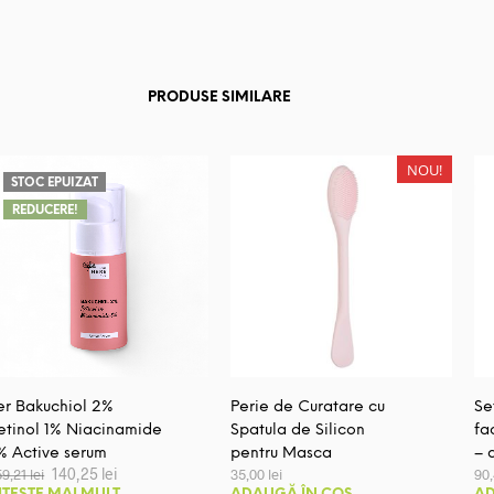
PRODUSE SIMILARE
NOU!
STOC EPUIZAT
REDUCERE!
er Bakuchiol 2%
Perie de Curatare cu
Se
etinol 1% Niacinamide
Spatula de Silicon
fa
% Active serum
pentru Masca
– 
Prețul
Prețul
140,25
lei
59,21
lei
35,00
lei
90
inițial
curent