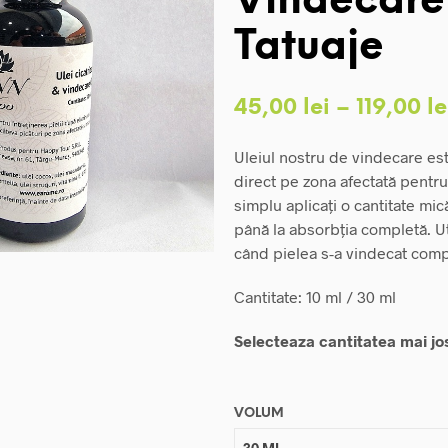
Vindecare
Tatuaje
45,00
lei
–
119,00
le
Uleiul nostru de vindecare este
direct pe zona afectată pentru 
simplu aplicați o cantitate mic
până la absorbția completă. U
când pielea s-a vindecat comp
Cantitate: 10 ml / 30 ml
Selecteaza cantitatea mai jo
VOLUM