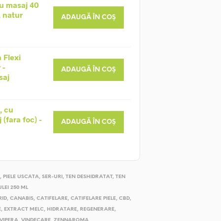
u masaj 40
, natur
ADAUGĂ ÎN COȘ
 Flexi
 -
ADAUGĂ ÎN COȘ
saj
, cu
(fara foc) -
ADAUGĂ ÎN COȘ
,
PIELE USCATA
,
SER-URI
,
TEN DESHIDRATAT
,
TEN
ULEI 250 ML
RID
,
CANABIS
,
CATIFELARE
,
CATIFELARE PIELE
,
CBD
,
E
,
EXTRACT MELC
,
HIDRATARE
,
REGENERARE
,
 VIPERA
,
VINDECARE
,
ZENNAROMA