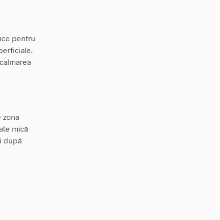
ice pentru
erficiale.
 calmarea
e zona
tate mică
ți după