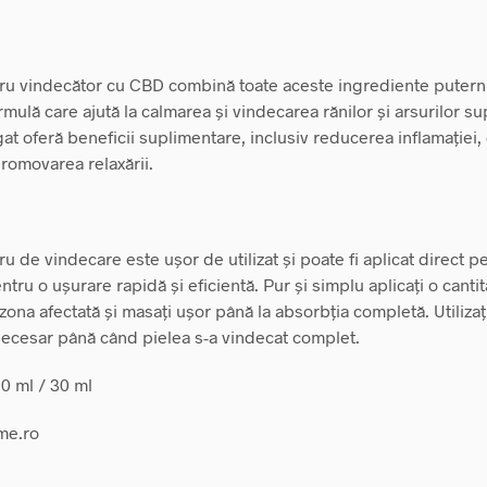
tru vindecător cu CBD combină toate aceste ingrediente putern
rmulă care ajută la calmarea și vindecarea rănilor și arsurilor sup
t oferă beneficii suplimentare, inclusiv reducerea inflamației,
promovarea relaxării.
ru de vindecare este ușor de utilizat și poate fi aplicat direct p
ntru o ușurare rapidă și eficientă. Pur și simplu aplicați o canti
zona afectată și masați ușor până la absorbția completă. Utiliza
ecesar până când pielea s-a vindecat complet.
10 ml / 30 ml
me.ro