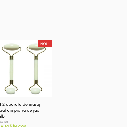
NOU!
t 2 aparate de masaj
cial din piatra de jad
alb
,47
lei