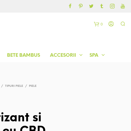
CONTUL MEU
BLOG
0
C
o
BETE BAMBUS
ACCESORII
SPA
ș
/
TIPURI PIELE
/
PIELE
izant si