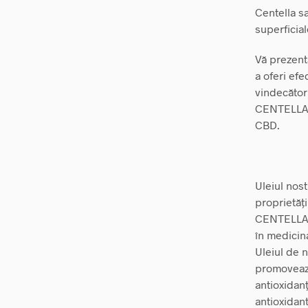
Centella sa
superficial
Vă prezent
a oferi efe
vindecător
CENTELLA, 
CBD.
Uleiul nos
proprietăți
CENTELLA, 
în medicina
Uleiul de 
promovează
antioxidanț
antioxidant