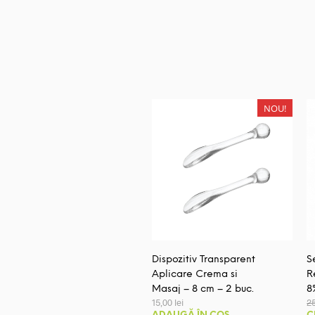
NOU!
Dispozitiv Transparent
S
Aplicare Crema si
R
Masaj – 8 cm – 2 buc.
8
15,00
lei
2