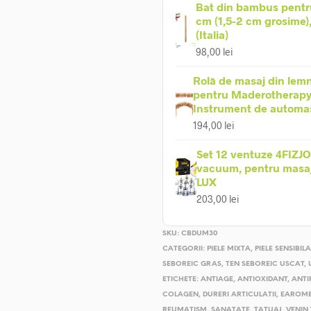
Bat din bambus pentr
cm (1,5-2 cm grosime)
(Italia)
98,00
lei
Rolă de masaj din lemn
pentru Maderotherapy
Instrument de automa
194,00
lei
Set 12 ventuze 4FIZJO
vacuum, pentru masaj 
LUX
203,00
lei
SKU:
CBDUM30
CATEGORII:
PIELE MIXTA
,
PIELE SENSIBILA
SEBOREIC GRAS
,
TEN SEBOREIC USCAT
,
ETICHETE:
ANTIAGE
,
ANTIOXIDANT
,
ANTI
COLAGEN
,
DURERI ARTICULATII
,
EAROM
REUMATISM
,
SANATATE
,
TATUAJ
,
VENIN