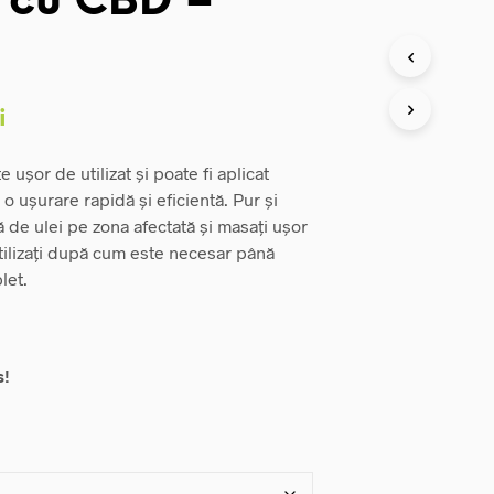
 cu CBD –
Interval
i
de
 ușor de utilizat și poate fi aplicat
prețuri:
o ușurare rapidă și eficientă. Pur și
45,00 lei
ă de ulei pe zona afectată și masați ușor
tilizați după cum este necesar până
până
let.
la
119,00 lei
s!