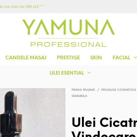
e mai mari de 299 LEI! ***
ACASA
MAGAZIN
YAMUNA
CONTACT
CANDELE MASAJ
PRESTIGE
SKIN
FACIAL
ULEI ESENTIAL
PRIMA PAGINĂ
/
PRODUSE COSMETICE
SENSIBILA
Ulei Cicatr