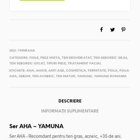
SKU:
YMNFAHA
CATEGORII:
FIOLE
,
PIELE MIXTA
,
TEN DESHIDRATAT
,
TEN SEBOREIC GRAS
,
TEN SEBOREIC USCAT
,
TIPURI PIELE
,
TRATAMENT FACIAL
ETICHETE:
AHA
,
AHA15
,
ANTI AGE
,
COSMETICA
,
FERMITATE
,
FIOLA
,
FIOLA
AHA
,
SEBUM
,
TEN ACNEEIC
,
TEN MATUR
,
YAMUNA
,
YAMUNA ROMANIA
DESCRIERE
INFORMAȚII SUPLIMENTARE
Ser AHA – YAMUNA
Ser AHA – Recomdant pentru ten gras, acneic, +35 de ani.