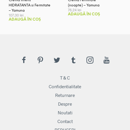
Crema intens
Crema Fermitate
HIDRATANTA si Fermitate
(noapte) – Yamuna
76,24
lei
– Yamuna
ADAUGĂ ÎN COȘ
107,00
lei
ADAUGĂ ÎN COȘ
T & C
Confidentialitate
Returnare
Despre
Noutati
Contact
REDUCERI