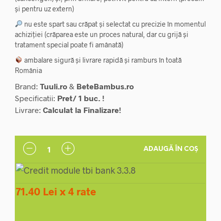
și pentru uz extern)
nu este spart sau crăpat și selectat cu precizie în momentul
achiziției (crăparea este un proces natural, dar cu grijă și
tratament special poate fi amânată)
ambalare sigură și livrare rapidă și ramburs în toată
România
Brand:
Tuuli.ro
&
BeteBambus.ro
Specificatii:
Pret/ 1 buc. !
Livrare:
Calculat la Finalizare!
ADAUGĂ ÎN COȘ
71.40 Lei x 4 rate