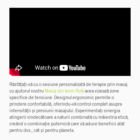
Răsfățați-vă cu o sesiune personalizată de terapie prin masaj
cu ajutorul nostru
Masaj din lemn Rolă
acea vizează zone
specifice de tensiune. Designul ergonomic permite o
prindere confortabilă, oferindu-vă control complet asupra
intensității și presiunii masajului. Experimentați sinergia
atingerii vindecătoare a naturii combinată cu măiestria etică,
creând o combinație puternică care vă aduce beneficii atât
pentru dvs., cât și pentru planeta.