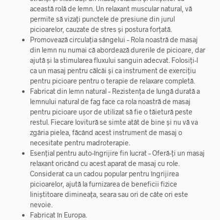
această rolă de lemn. Un relaxant muscular natural, vă
permite să vizați punctele de presiune din jurul
picioarelor, cauzate de stres și postura forțată.
Promovează circulația sângelui – Rola noastră de masaj
din lemn nu numai că abordează durerile de picioare, dar
ajută și la stimularea fluxului sanguin adecvat. Folosiți-l
ca un masaj pentru călcâi și ca instrument de exercițiu
pentru picioare pentru o terapie de relaxare completă.
Fabricat din lemn natural – Rezistența de lungă durată a
lemnului natural de fag face ca rola noastră de masaj
pentru picioare ușor de utilizat să fie o tăietură peste
restul. Fiecare lovitură se simte atât de bine și nu vă va
zgâria pielea, făcând acest instrument de masaj o
necesitate pentru madroterapie.
Esențial pentru auto-îngrijire fin lucrat – Oferă-ți un masaj
relaxant oricând cu acest aparat de masaj cu role.
Considerat ca un cadou popular pentru îngrijirea
picioarelor, ajută la furnizarea de beneficii fizice
liniștitoare dimineața, seara sau ori de câte ori este
nevoie.
Fabricat în Europa.