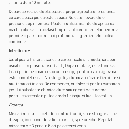
zi, timp de 5-10 minute.
Deoarece rola se deplaseaza cu propria greutate, presiunea
cu care apasa pielea este usoara. Nu este nevoie de o
presiune suplimentara. Poate fi utilizat inainte de aplicarea
machiajului sau in acelasi timp cu aplicarea cremelor pentru a
permite o patrundere mai profunda a ingredientelor active
continute .
Intretinere:
Jadul poate fi sters usor cu o carpa moale si umeda, iar apoi
uscat cu un prosop absorbant., Dupa curatare, este bine sa-l
lasati putin pe o carpa sau un prosop, pentru a va asigura ca
este complet uscat. Nu stergeti jadul cu apa foarte fierbinte si
nu-l inmuiati in apa. De asemenea, nu folositi pentru curatarea
jadului substante chimice dure sau agenti de curatare,
pentru ca aceasta a putea eroda finisajul si luciul acestuia.
Fruntea
Miscati roller-ul, incet, din centrul fruntii, spre stanga sau pe
dreapta, incepand de la linia parului, spre ureche. Repetati
miscarea de 3 pana la 6 ori pe aceeasi zona.