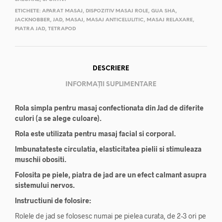
ETICHETE:
APARAT MASAJ
,
DISPOZITIV MASAJ ROLE
,
GUA SHA
,
JACKNOBBER
,
JAD
,
MASAJ
,
MASAJ ANTICELULITIC
,
MASAJ RELAXARE
,
PIATRA JAD
,
TETRAPOD
DESCRIERE
INFORMAȚII SUPLIMENTARE
Rola simpla pentru masaj confectionata din Jad de diferite
culori (a se alege culoare).
Rola este utilizata pentru masaj facial si corporal.
Imbunatateste circulatia, elasticitatea pielii si stimuleaza
muschii obositi.
Folosita pe piele, piatra de jad are un efect calmant asupra
sistemului nervos.
Instructiuni de folosire:
Rolele de jad se folosesc numai pe pielea curata, de 2-3 ori pe