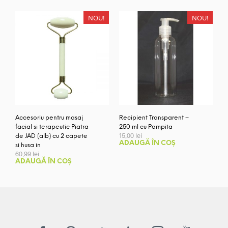
NOU!
NOU!
Accesoriu pentru masaj
Recipient Transparent –
facial si terapeutic Piatra
250 ml cu Pompita
15,00
lei
de JAD (alb) cu 2 capete
ADAUGĂ ÎN COȘ
si husa in
60,99
lei
ADAUGĂ ÎN COȘ