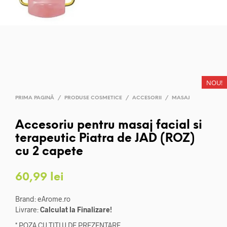
NOU!
PRIMA PAGINĂ
/
PRODUSE COSMETICE
/
ACCESORII
/
MASAJ
Accesoriu pentru masaj facial si
terapeutic Piatra de JAD (ROZ)
cu 2 capete
60,99
lei
Brand: eArome.ro
Livrare:
Calculat la Finalizare!
* POZA CU TITLU DE PREZENTARE