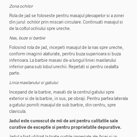
Zona ochilor
Rola de jad se foloseste pentru masajul pleoapelor si a zonei
din jurul ochilor prin miscari circulare. Continuati masajul si
de la coltul ochiului spre ureche.
Nas, buze si barbie
Folosind rola de jad, incepeti masajul de la nas spre ureche,
conform imaginii alaturate, pentru buza superioara si buza
inferioara. La barbie masasi de-a lungul liniei maxilarului
inferior pana sub lobul urechii. Repetati si pentru cealalta
parte.
Linia maxilarului si gatului
Incepand de la barbie, masati de la centrul gatului spre
exterior si de la barbie, in sus, pe obraji. Pentru partea laterala
a gatului porniti masajul de sub barbie, din centru, spre
clavicula.
Jadul este cunoscut de mii de ani pentru calitatile sale
curative de exceptie si pentru proprietatile depurative.
Jadul a fost utilizat la toate curtile imperiale ale Asiei si in