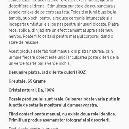
detoxifiere si drenaj. Stimuleaza punctele de acupunctura si
zonele reflexe de pe corp sau fata. Folositi în jurul buzelor, la
tample, sub ochi pentru a reduce cercurile intunecate si a
indeparta umflaturile si pe nas pentru sinusuri blocate. Piatra
rece, solida, din jad are un efect calmant asupra sistemului
nervos. Poate fi folosita si pentru masajul corporal, dand o
stare de relaxare.
Acest produs este fabricat manual din piatra naturala, prin
urmare fiecare obiect este unic iar culoarea poate diferi de la
un verde foarte pal la verde inchis.
Denumire piatra: Jad diferite culori (ROZ)
Greutate: 65 Grame
Cristal natural: Da, 100%
Pozele produsului sunt reale. Culoarea poate varia putin in
functie de setarile monitorului dumneavoastra.
Fiind confectionate manual, nu exista doua role identice.
Primiti un produs
asemanator fotografiei si descrierii.
Pretul este pentru o bucata.