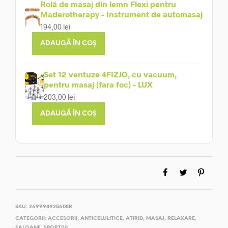
Rolă de masaj din lemn Flexi pentru
Maderotherapy - Instrument de automasaj
194,00
lei
ADAUGĂ ÎN COȘ
Set 12 ventuze 4FIZJO, cu vacuum,
pentru masaj (fara foc) - LUX
203,00
lei
ADAUGĂ ÎN COȘ
SKU:
269998925608R
CATEGORII:
ACCESORII
,
ANTICELULITICE
,
ATIRID
,
MASAJ
,
RELAXARE
,
SALOANE
,
SPORTIVI