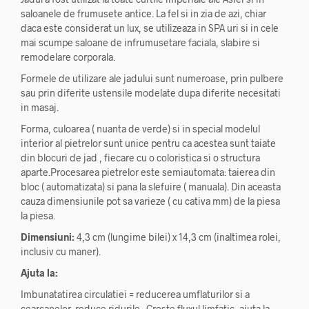
saloanele de frumusete antice. La fel si in zia de azi, chiar
daca este considerat un lux, se utilizeaza in SPA uri si in cele
mai scumpe saloane de infrumusetare faciala, slabire si
remodelare corporala.
Formele de utilizare ale jadului sunt numeroase, prin pulbere
sau prin diferite ustensile modelate dupa diferite necesitati
in masaj.
Forma, culoarea ( nuanta de verde) si in special modelul
interior al pietrelor sunt unice pentru ca acestea sunt taiate
din blocuri de jad , fiecare cu o coloristica si o structura
aparte.Procesarea pietrelor este semiautomata: taierea din
bloc ( automatizata) si pana la slefuire ( manuala). Din aceasta
cauza dimensiunile pot sa varieze ( cu cativa mm) de la piesa
la piesa.
Dimensiuni:
4,3 cm (lungime bilei) x 14,3 cm (inaltimea rolei,
inclusiv cu maner).
Ajuta la:
Imbunatatirea circulatiei = reducerea umflaturilor si a
cearcanelor, reduce ridurile . Creste fluxul limfatic, ajuta la