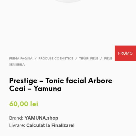
PROMO
PRIMA PAGINĂ
/
PRODUSE COSMETICE
/
TIPURI PIELE
/
PIELE
SENSIBILA
Prestige – Tonic facial Arbore
Ceai – Yamuna
60,00
lei
Brand:
YAMUNA.shop
Livrare:
Calculat la Finalizare!