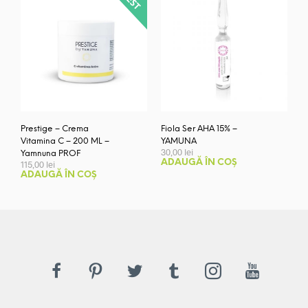
Prestige – Crema
Fiola Ser AHA 15% –
Vitamina C – 200 ML –
YAMUNA
30,00
lei
Yamnuna PROF
ADAUGĂ ÎN COȘ
115,00
lei
ADAUGĂ ÎN COȘ