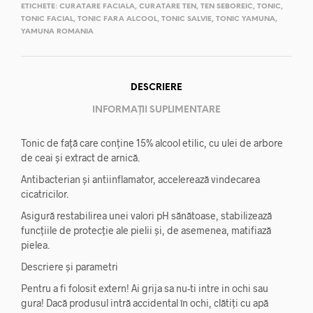
ETICHETE:
CURATARE FACIALA
,
CURATARE TEN
,
TEN SEBOREIC
,
TONIC
,
TONIC FACIAL
,
TONIC FARA ALCOOL
,
TONIC SALVIE
,
TONIC YAMUNA
,
YAMUNA ROMANIA
DESCRIERE
INFORMAȚII SUPLIMENTARE
Tonic de față care conține 15% alcool etilic, cu ulei de arbore
de ceai și extract de arnică.
Antibacterian și antiinflamator, accelerează vindecarea
cicatricilor.
Asigură restabilirea unei valori pH sănătoase, stabilizează
funcțiile de protecție ale pielii și, de asemenea, matifiază
pielea.
Descriere și parametri
Pentru a fi folosit extern! Ai grija sa nu-ti intre in ochi sau
gura! Dacă produsul intră accidental în ochi, clătiți cu apă