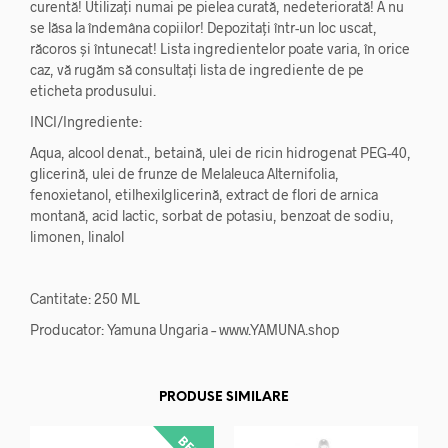
curentă! Utilizați numai pe pielea curată, nedeteriorată! A nu
se lăsa la îndemâna copiilor! Depozitați într-un loc uscat,
răcoros și întunecat! Lista ingredientelor poate varia, în orice
caz, vă rugăm să consultați lista de ingrediente de pe
eticheta produsului.
INCI/Ingrediente:
Aqua, alcool denat., betaină, ulei de ricin hidrogenat PEG-40,
glicerină, ulei de frunze de Melaleuca Alternifolia,
fenoxietanol, etilhexilglicerină, extract de flori de arnica
montană, acid lactic, sorbat de potasiu, benzoat de sodiu,
limonen, linalol
Cantitate: 250 ML
Producator: Yamuna Ungaria – www.YAMUNA.shop
PRODUSE SIMILARE