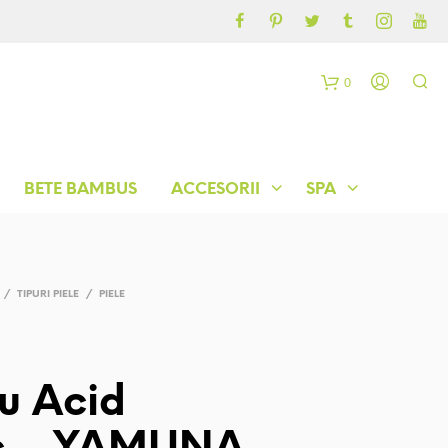
CONTUL MEU
BLOG
0
C
o
BETE BAMBUS
ACCESORII
SPA
ș
/
TIPURI PIELE
/
PIELE
cu Acid