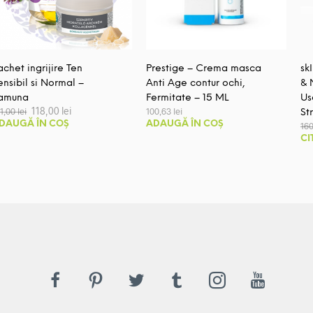
achet ingrijire Ten
Prestige – Crema masca
sk
ensibil si Normal –
Anti Age contur ochi,
& 
amuna
Fermitate – 15 ML
Us
Prețul
Prețul
118,00
lei
31,00
lei
100,63
lei
St
inițial
curent
DAUGĂ ÎN COȘ
ADAUGĂ ÎN COȘ
16
a
este:
CI
fost:
118,00 lei.
131,00 lei.