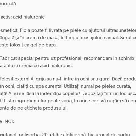
 normală
activ: acid hialuronic
osmetică: Fiola poate fi livrată pe piele cu ajutorul ultrasunetelor
dăugată și în crema de masaj în timpul masajului manual. Serul c
este folosit ca gel de bază.
 Fabricat special pentru uz profesional, recomandam in schimb
atanta si crema cu acid hialuronic.
 folosit extern! Ai grija sa nu-ti intre in ochi sau gura! Dacă prod
în ochi, clătiți cu apă curentă! Utilizați numai pe pielea curată,
tă! A nu se lăsa la îndemâna copiilor! Depozitați într-un loc usc
t! Lista ingredientelor poate varia, în orice caz, vă rugăm să cons
ente de pe eticheta produsului.
e INCI:
ietanol, polisorbat 20, etilhexilglicerină, hialuronat de sodiu