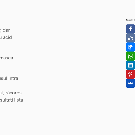
Distribui
, dar
u acid
 masca
usul intră
at, răcoros
ultați lista