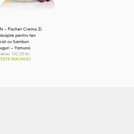
IN – Pachet Crema Zi
Noapte pentru ten
cat cu Samburi
ruguri – Yamuna
Prețul
Prețul
142,00
lei
0,61
lei
inițial
curent
TEȘTE MAI MULT
a
este:
fost:
142,00 lei.
160,61 lei.