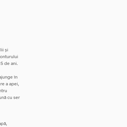
ii și
conturului
25 de ani.
ajunge în
re a apei,
ntru
eună cu ser
apă,