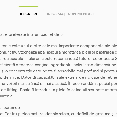
DESCRIERE
INFORMAȚII SUPLIMENTARE
stre preferate într-un pachet de 5!
luronic este unul dintre cele mai importante componente ale piel
onjunctiv. Stochează apă, asigură hidratarea pielii și păstrarea 
cuirea acidului hialuronic este recomandată tuturor celor peste 
 eficientă deoarece conține ingredientul activ într-o dimensiune
 și o concentrație care poate fi absorbită mai profund și poate 
epidermice. Datorită capacității sale extrem de ridicate de reține
ne vizibil mai strânsă și mai elastică. Îl recomandăm special pe
de lifting. Poate fi introdus în piele folosind ultrasunete împr
luronic.
și parametri
e: Pentru pielea matură, deshidratată, cu deficit de grăsime și 