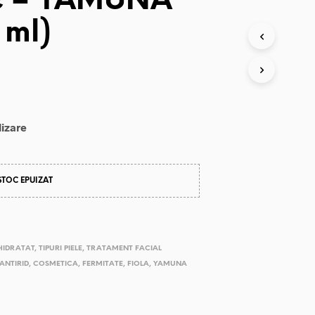
ic – YAMUNA
 ml)
lizare
STOC EPUIZAT
HIDRATAT
,
TIPURI PIELE
,
TRATAMENT FACIAL
ANTIRID
,
COSMETICA
,
FERMITATE
,
FIOLA
,
YAMUNA