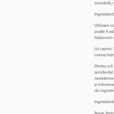
sensibilă,
Ingredient 
Utilizare c
poate fi a
hialuronic 
Uz casnic:
crema hidr
Pentru a fi
accidental 
nedeteriora
și întuneca
de ingredi
Ingredient
Aqua, fenox