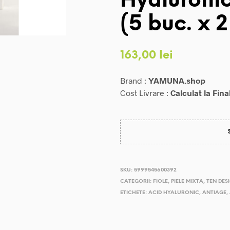
Hyaluron
(5 buc. x 2
163,00
lei
Brand :
YAMUNA.shop
Cost Livrare :
Calculat la Fina
SKU:
5999545600392
CATEGORII:
FIOLE
,
PIELE MIXTA
,
TEN DES
ETICHETE:
ACID HYALURONIC
,
ANTIAGE
,