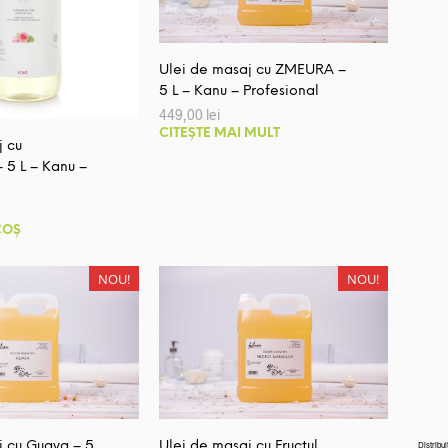
pot
pot
fi
fi
alese
alese
Ulei de masaj cu ZMEURA –
în
în
5 L – Kanu – Profesional
pagina
pagina
449,00
lei
CITEȘTE MAI MULT
produsului.
produsului.
j cu
 5 L – Kanu –
COȘ
NOU!
NOU!
j cu Guava – 5
Ulei de masaj cu Fructul
Distribui