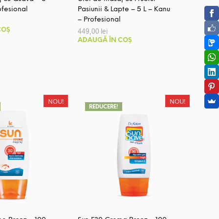
ofesional
Pasiunii & Lapte – 5 L – Kanu
– Profesional
COȘ
449,00
lei
ADAUGĂ ÎN COȘ
NOU!
NOU!
REDUCERE!