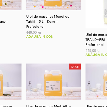
pot
pot
fi
fi
alese
alese
Ulei de masaj cu Monoi de
în
în
anu –
Tahiti – 5 L – Kanu –
pagina
pagina
Profesional
449,00
lei
produsului.
produsului.
Ulei de masa
ADAUGĂ ÎN COȘ
TRANDAFIRI –
Profesional
449,00
lei
ADAUGĂ ÎN 
NOU!
Siberian
Ulei de masaj cu Musk Alb –
Ulei de masa