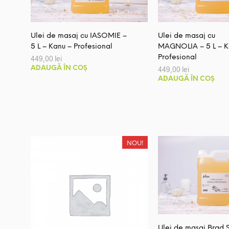
pot
fi
alese
Ulei de masaj cu IASOMIE –
Ulei de masaj cu
în
5 L – Kanu – Profesional
MAGNOLIA – 5 L – K
pagina
Profesional
449,00
lei
ADAUGĂ ÎN COȘ
449,00
lei
produsului.
ADAUGĂ ÎN COȘ
NOU!
Ulei de masaj Brad 