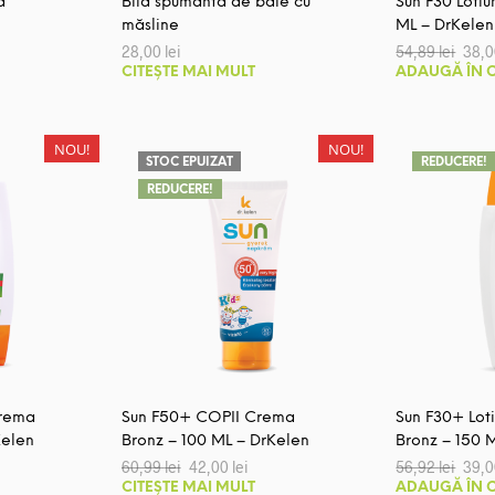
a
Bilă spumantă de baie cu
Sun F30 Lotiu
măsline
ML – DrKelen
țul
Prețu
28,00
lei
54,89
lei
38,
ent
iniția
CITEȘTE MAI MULT
ADAUGĂ ÎN 
:
a
0 lei.
fost:
54,89
NOU!
NOU!
STOC EPUIZAT
REDUCERE!
REDUCERE!
Crema
Sun F50+ COPII Crema
Sun F30+ Lot
Kelen
Bronz – 100 ML – DrKelen
Bronz – 150 
ul
Prețul
Prețul
Prețu
60,99
lei
42,00
lei
56,92
lei
39,
nt
inițial
curent
iniția
CITEȘTE MAI MULT
ADAUGĂ ÎN 