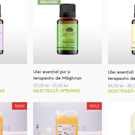
la
REDUCERE!
mai
59,00 lei
multe
variații.
Opțiunile
pot
fi
alese
în
pagina
produsului.
Ulei esențial pur și
Ulei esențial 
terapeutic de Măghiran
terapeutic d
erval
Interval
33,00
lei
–
51,00
lei
54,00
lei
–
86,
de
Acest
Acest
ILE
SELECTEAZĂ OPȚIUNILE
SELECTEAZĂ 
țuri:
prețuri:
produs
produs
00 lei
33,00 lei
nă
până
are
are
NOU!
NOU!
la
mai
mai
,00 lei
51,00 lei
multe
multe
variații.
variații.
Opțiunile
Opțiunile