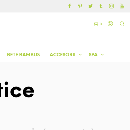
CONTUL MEU
BLOG
0
C
o
BETE BAMBUS
ACCESORII
SPA
ș
ice