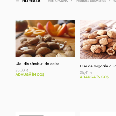
FILTREAZĂ
PRIMA PAGINĂ
/
PRODUSE COSMETICE
/
PA
Ulei din sâmburi de caise
Ulei de migdale dulc
26,33
lei
25,41
lei
ADAUGĂ ÎN COȘ
ADAUGĂ ÎN COȘ