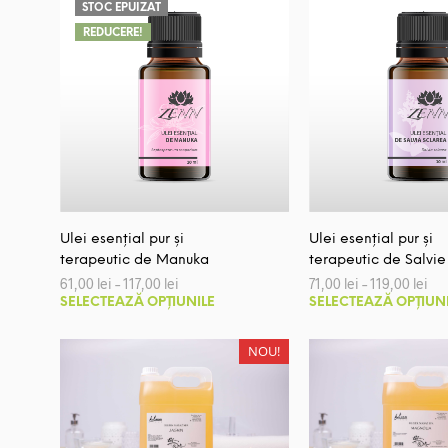
STOC EPUIZAT
REDUCERE!
Ulei esențial pur și
Ulei esențial pur și
terapeutic de Manuka
terapeutic de Salvie
Interval
Int
61,00
lei
–
117,00
lei
71,00
lei
–
119,00
lei
de
de
Acest
SELECTEAZĂ OPȚIUNILE
SELECTEAZĂ OPȚIUN
prețuri:
pre
produs
61,00 lei
71,
până
pâ
are
NOU!
la
la
mai
117,00 lei
119
multe
variații.
Opțiunile