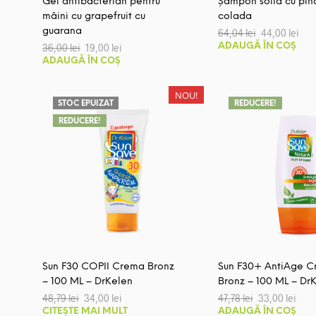
Gel antibacterian pentru
Șampon solid cu pin
mâini cu grapefruit cu
colada
Prețul
Pre
guarana
64,04
lei
44,00
lei
inițial
cur
Prețul
Prețul
36,00
lei
19,00
lei
ADAUGĂ ÎN COȘ
a
este
inițial
curent
ADAUGĂ ÎN COȘ
fost:
44,0
a
este:
64,04 lei.
fost:
19,00 lei.
36,00 lei.
NOU!
STOC EPUIZAT
REDUCERE!
REDUCERE!
Sun F30 COPII Crema Bronz
Sun F30+ AntiAge 
– 100 ML – DrKelen
Bronz – 100 ML – Dr
Prețul
Prețul
Prețul
Preț
48,79
lei
34,00
lei
47,78
lei
33,00
lei
inițial
curent
inițial
cure
CITEȘTE MAI MULT
ADAUGĂ ÎN COȘ