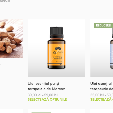
GINA 21
REDUCERE!
i
Ulei esențial pur și
Ulei esențial 
terapeutic de Morcov
terapeutic d
Interval
39,00
lei
–
59,00
lei
35,00
lei
–
59,
de
Acest
SELECTEAZĂ OPȚIUNILE
SELECTEAZĂ 
prețuri:
produs
39,00 lei
până
are