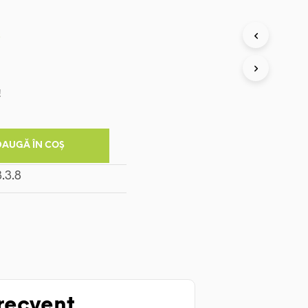
Prețul
i
curent
este:
!
224,00 lei.
.
DAUGĂ ÎN COȘ
recvent