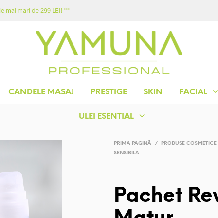
e mai mari de 299 LEI! ***
ACASA
MAGAZIN
YAMUNA
CONTACT
CANDELE MASAJ
PRESTIGE
SKIN
FACIAL
ULEI ESENTIAL
PRIMA PAGINĂ
/
PRODUSE COSMETICE
SENSIBILA
Pachet Rev