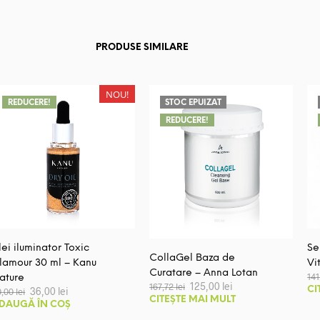
PRODUSE SIMILARE
NOU!
REDUCERE!
STOC EPUIZAT
REDUCERE!
lei iluminator Toxic
Se
CollaGel Baza de
lamour 30 ml – Kanu
Vi
Curatare – Anna Lotan
14
ature
Prețul
Prețul
125,00
lei
167,72
lei
Prețul
Prețul
36,00
lei
CI
0,00
lei
inițial
curent
inițial
curent
CITEȘTE MAI MULT
a
este:
DAUGĂ ÎN COȘ
a
este:
fost:
125,00 lei.