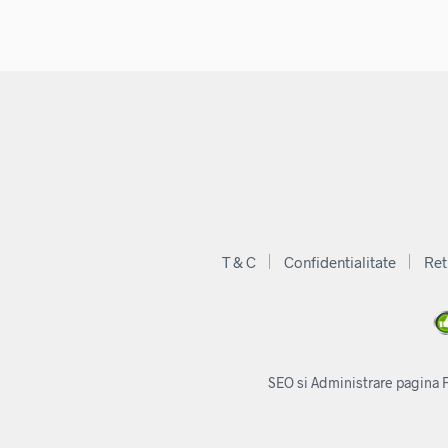
fost:
180,00 lei.
213,47 lei.
T & C
Confidentialitate
Ret
SEO si Administrare pagina