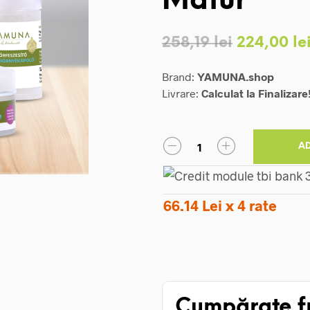
Matur
Prețul
258,19
lei
224,00
le
inițial
Brand:
YAMUNA.shop
a
Livrare:
Calculat la Finalizare
fost:
258,19 lei
A
66.14 Lei x 4 rate
Cumpărate f