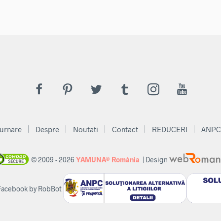
fost:
36,00 lei.
167,72 lei.
60,00 lei.
urnare
Despre
Noutati
Contact
REDUCERI
ANPC
© 2009 - 2026
YAMUNA® România
| Design
 Facebook by RobBot