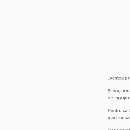
„Vestea pro
Și noi, urm
de îngrijire
Pentru ca t
mai frumos
Ceea ce es