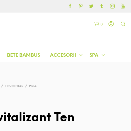
CONTUL MEU
BLOG
0
C
o
BETE BAMBUS
ACCESORII
SPA
ș
/
TIPURI PIELE
/
PIELE
italizant Ten