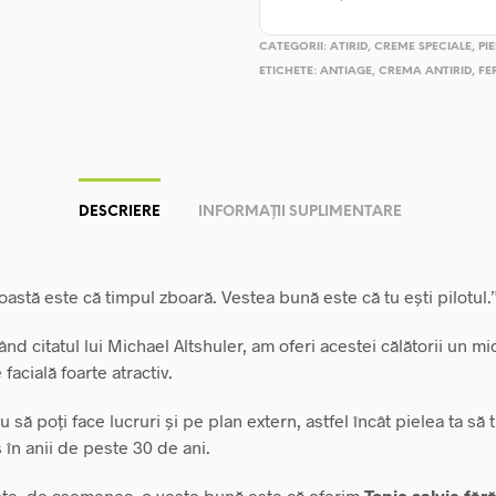
CATEGORII:
ATIRID
,
CREME SPECIALE
,
PI
ETICHETE:
ANTIAGE
,
CREMA ANTIRID
,
FE
DESCRIERE
INFORMAȚII SUPLIMENTARE
astă este că timpul zboară. Vestea bună este că tu ești pilotul.
ând citatul lui Michael Altshuler, am oferi acestei călătorii un m
 facială foarte atractiv.
u să poți face lucruri și pe plan extern, astfel încât pielea ta să 
 în anii de peste 30 de ani.
te, de asemenea, o veste bună este că oferim
Tonic salvie fără