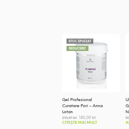
STOC EPUIZAT
REDUCERE!
Gel Profesional
U
Curatare Pori – Anna
G
Lotan
N
Prețul
Prețul
180,00
lei
213,47
lei
6
inițial
curent
CITEȘTE MAI MULT
A
a
este: