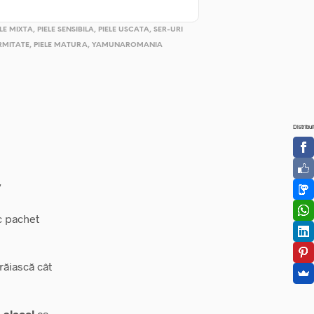
ELE MIXTA
,
PIELE SENSIBILA
,
PIELE USCATA
,
SER-URI
RMITATE
,
PIELE MATURA
,
YAMUNAROMANIA
Distribui
”
ic pachet
trăiască cât
 alcool
ca