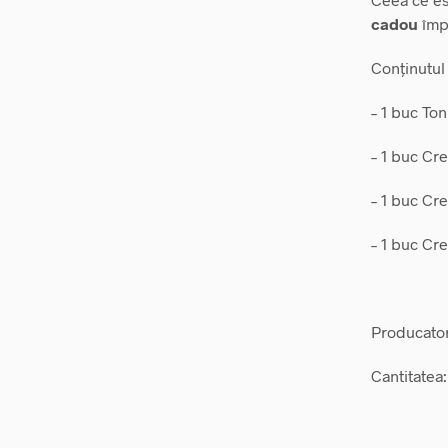
cadou
împr
Conținutul
– 1 buc Toni
– 1 buc Cre
– 1 buc Cr
– 1 buc Cr
Producato
Cantitatea