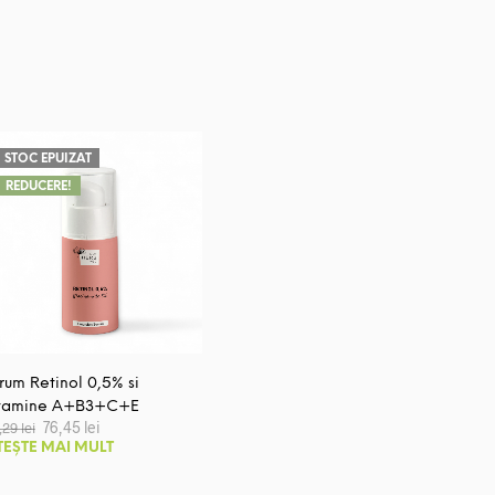
STOC EPUIZAT
REDUCERE!
rum Retinol 0,5% si
tamine A+B3+C+E
Prețul
Prețul
76,45
lei
1,29
lei
inițial
curent
TEȘTE MAI MULT
a
este:
fost:
76,45 lei.
141,29 lei.