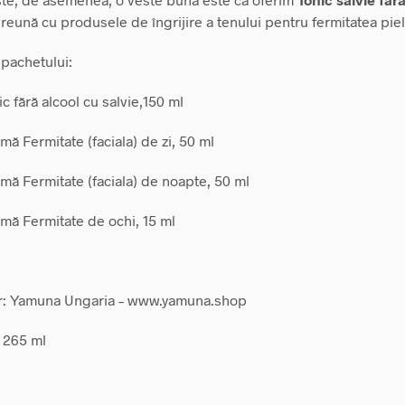
eună cu produsele de îngrijire a tenului pentru fermitatea pieli
 pachetului:
c fără alcool cu ​​salvie,150 ml
mă Fermitate (faciala) de zi, 50 ml
emă Fermitate (faciala) de noapte, 50 ml
emă Fermitate de ochi, 15 ml
r: Yamuna Ungaria – www.yamuna.shop
: 265 ml