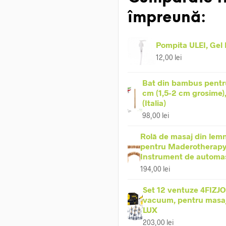
împreună:
Pompita ULEI, Gel
12,00
lei
Bat din bambus pentr
cm (1,5-2 cm grosime)
(Italia)
98,00
lei
Rolă de masaj din lemn
pentru Maderotherapy
Instrument de automa
194,00
lei
Set 12 ventuze 4FIZJO
vacuum, pentru masaj 
LUX
203,00
lei