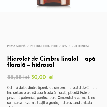
PRIMA PAGINĂ
/
PRODUSE COSMETICE
/
SPA
/
ULEI ESENTIAL
Hidrolat de Cimbru linalol – apă
florală – hidrosol
Prețul
Prețul
35,58
lei
30,00
lei
inițial
curent
Cel mai dulce dintre tipurile de cimbru, hidrolatul de Cimbru
a
este:
linalool are o aromă ușor fructată, florală, plăcută. Este o
prezență puternică, purificatoare. Cimbrul știe cel mai bine
fost:
30,00 lei.
cum să calmeze în situații urgente, mai ales când e vizată