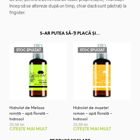
încep să se altereze după un timp, chiar dacă sunt păstrați la
frigider.
S-AR PUTEA SĂ-ȚI PLACĂ ȘI…
STOC EPUIZAT
STOC EPUIZAT
Hidrolat de Melissa
Hidrolat de mușețel
roiniță – apă florală –
roman – apă florală –
hidrosol
hidrosol
35,58
lei
35,58
lei
CITEȘTE MAI MULT
CITEȘTE MAI MULT