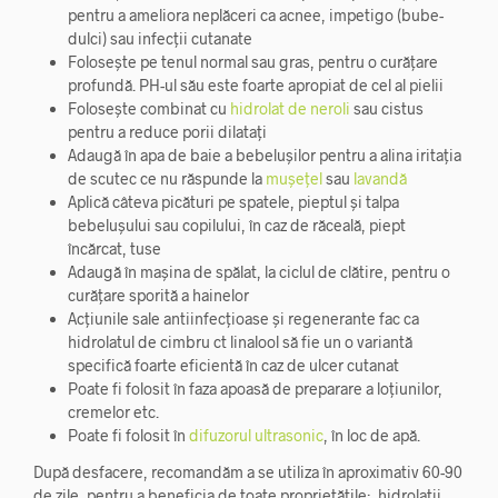
pentru a ameliora neplăceri ca acnee, impetigo (bube-
dulci) sau infecții cutanate
Folosește pe tenul normal sau gras, pentru o curățare
profundă. PH-ul său este foarte apropiat de cel al pielii
Folosește combinat cu
hidrolat de neroli
sau cistus
pentru a reduce porii dilatați
Adaugă în apa de baie a bebelușilor pentru a alina iritația
de scutec ce nu răspunde la
mușețel
sau
lavandă
Aplică câteva picături pe spatele, pieptul și talpa
bebelușului sau copilului, în caz de răceală, piept
încărcat, tuse
Adaugă în mașina de spălat, la ciclul de clătire, pentru o
curățare sporită a hainelor
Acțiunile sale antiinfecțioase și regenerante fac ca
hidrolatul de cimbru ct linalool să fie un o variantă
specifică foarte eficientă în caz de ulcer cutanat
Poate fi folosit în faza apoasă de preparare a loțiunilor,
cremelor etc.
Poate fi folosit în
difuzorul ultrasonic
, în loc de apă.
După desfacere, recomandăm a se utiliza în aproximativ 60-90
de zile, pentru a beneficia de toate proprietățile; hidrolații