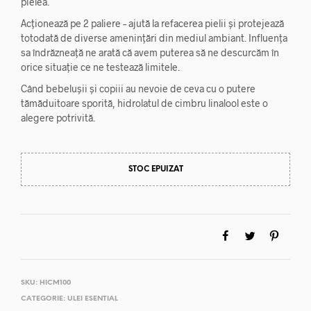
pielea.
35,58 lei.
Acționează pe 2 paliere – ajută la refacerea pielii și protejează
totodată de diverse amenințări din mediul ambiant. Influența
sa îndrăzneață ne arată că avem puterea să ne descurcăm în
orice situație ce ne testează limitele.
Când bebelușii și copiii au nevoie de ceva cu o putere
tămăduitoare sporită, hidrolatul de cimbru linalool este o
alegere potrivită.
STOC EPUIZAT
SKU:
HICM100
CATEGORIE:
ULEI ESENTIAL