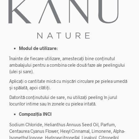
Modul de utilizare:
Înainte de fiecare utilizare, amestecați bine conținutul
ambalajului pentru a combina cele două faze ale peelingului
(ulei și sare).
Aplicați o cantitate mică cu mișcări circulare pe pielea umedă
și spălată, apoi clătiți.
Datorită conținutului de sare, nu utilizați peeling în jurul
locurilor intime sau în zonele cu pielea iritată.
Compoziția INCI
Sodium Chloride, Helianthus Annuus Seed Oil, Parfum,
Centaurea Cyanus Flower, Hexyl Cinnamal, Limonene, Alpha-
Isomethyl Ionone, Hydroxycitronellal, Linalool, Citronellol.