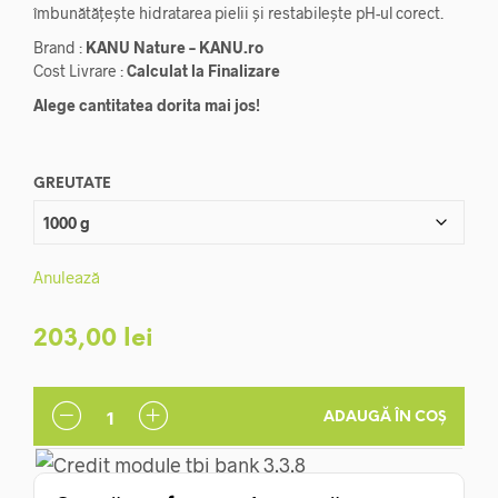
îmbunătățește hidratarea pielii și restabilește pH-ul corect.
până
Brand :
KANU Nature – KANU.ro
la
Cost Livrare :
Calculat la Finalizare
203,00 lei
Alege cantitatea dorita mai jos!
GREUTATE
Anulează
203,00
lei
ADAUGĂ ÎN COȘ