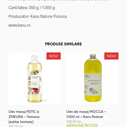
Cantitatea: 350 g / 1.000 g
Producator: Kanu Nature Polonia
www.kanu.ro
PRODUSE SIMILARE
NOU!
NOU!
Ulei masaj FISTIC si
Ulei de masaj MOCCA –
ZMEURA – Yamuna
1.000 ml – Kanu Nature
149,00
lei
(editie limitata)
ADAUGĂ ÎN COȘ
137,00
lei