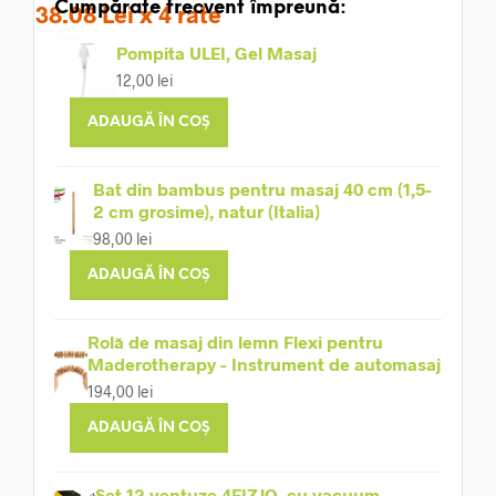
Cumpărate frecvent împreună:
38.08 Lei x 4 rate
Pompita ULEI, Gel Masaj
12,00
lei
ADAUGĂ ÎN COȘ
Bat din bambus pentru masaj 40 cm (1,5-
2 cm grosime), natur (Italia)
98,00
lei
ADAUGĂ ÎN COȘ
Rolă de masaj din lemn Flexi pentru
Maderotherapy - Instrument de automasaj
194,00
lei
ADAUGĂ ÎN COȘ
Set 12 ventuze 4FIZJO, cu vacuum,