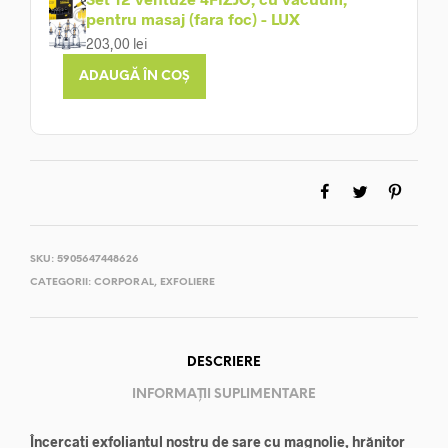
pentru masaj (fara foc) - LUX
203,00
lei
ADAUGĂ ÎN COȘ
SKU:
5905647448626
CATEGORII:
CORPORAL
,
EXFOLIERE
DESCRIERE
INFORMAȚII SUPLIMENTARE
Încercați exfoliantul nostru de sare cu magnolie, hrănitor