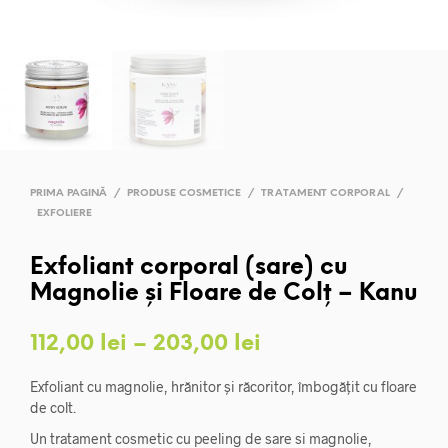
PRIMA PAGINĂ
/
PRODUSE COSMETICE
/
TRATAMENT CORPORAL
/
EXFOLIERE
Exfoliant corporal (sare) cu
Magnolie și Floare de Colț – Kanu
Interval
112,00
lei
–
203,00
lei
de
Exfoliant cu magnolie, hrănitor și răcoritor, îmbogățit cu floare
prețuri:
de colt.
Un tratament cosmetic cu peeling de sare si magnolie,
112,00 lei