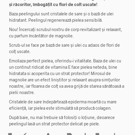
și răcoritor, îmbogățit cu flori de colt uscate!
Baza peelingului sunt cristalele de sare și o bază de ulei
hidratant. Peelingul regenerează pielea sensibilă.
Nou! Încercați scrubul nostru de corp revitalizant și relaxant,
cu parfum încântător de magnolie.
Scrub-ul se face pe bază de sare și ulei cu adaos de flori de
colț uscate.
Emoliaza perfect pielea, oferindu-i vitalitate. Baza de ulei cu
un continut ridicat de vitamina E face pielea neteda, bine
hidratata si acoperita cu un strat protector! Mirosul de
magnolie are un efect liniștitor și relaxant asupra simțurilor
noastre, iar floarea de colț va avea grijă de starea sănătoasă a
pielii noastre.
Cristalele de sare îndepărtează epiderma moartă cu mare
eficiență, iar pielea este stimulată să producă colagen.
După baie, nu mai trebuie să folosiți o loțiune, deoarece
peelingul lasă un strat protector delicat pe piele.