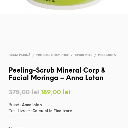
PRIMA PAGINĂ
/
PRODUSE COSMETICE
/
TIPURI PIELE
/
PIELE MIXTA
Peeling-Scrub Mineral Corp &
Facial Moringa – Anna Lotan
Prețul
Prețul
375,00
lei
189,00
lei
inițial
curent
Brand :
AnnaLotan
a
este:
Cost Livrare :
Calculat la Finalizare
fost:
189,00 lei.