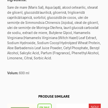
Sare de mare (Maris Sal), Aqua (apă), alcool cetearilic, stearat
de gliceril, glucozidă laurilică, glicerină, trigliceridă
caprilică/caprică, sorbitol, glucozidă de cocos, ulei de
semințe de Simmondsia Chinensis (Jojoba), oleat de gliceril,
ulei de semințe de Moringa Oleifera, lauril glucoză carboxilat
de sodiu, extract de miere, Butylene Glycol, Hamamelis
Virginiana (Hamamelis Virginiana (Witch Hazel) Leaf Extract,
Sodium Hydroxide, Sodium Cocoyl Hydrolyzed Wheat Protein,
Aloe Barbadensis Leaf Juice Powder, Cetyl Phosphate, Benzyl
Alcohol, Salicylic Acid, Parfum (Fragrance), Phenethyl Alcohol,
Limonene, Citral, Sorbic Acid.
Volum:
600 ml
PRODUSE SIMILARE
NOU!