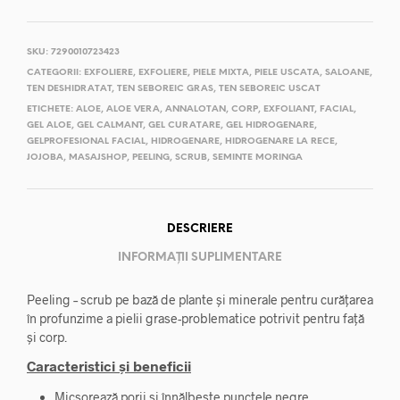
SKU:
7290010723423
CATEGORII:
EXFOLIERE
,
EXFOLIERE
,
PIELE MIXTA
,
PIELE USCATA
,
SALOANE
,
TEN DESHIDRATAT
,
TEN SEBOREIC GRAS
,
TEN SEBOREIC USCAT
ETICHETE:
ALOE
,
ALOE VERA
,
ANNALOTAN
,
CORP
,
EXFOLIANT
,
FACIAL
,
GEL ALOE
,
GEL CALMANT
,
GEL CURATARE
,
GEL HIDROGENARE
,
GELPROFESIONAL FACIAL
,
HIDROGENARE
,
HIDROGENARE LA RECE
,
JOJOBA
,
MASAJSHOP
,
PEELING
,
SCRUB
,
SEMINTE MORINGA
DESCRIERE
INFORMAȚII SUPLIMENTARE
Peeling – scrub pe bază de plante și minerale pentru curățarea
în profunzime a pielii grase-problematice potrivit pentru față
și corp.
Caracteristici și beneficii
Micșorează porii și înnălbește punctele negre