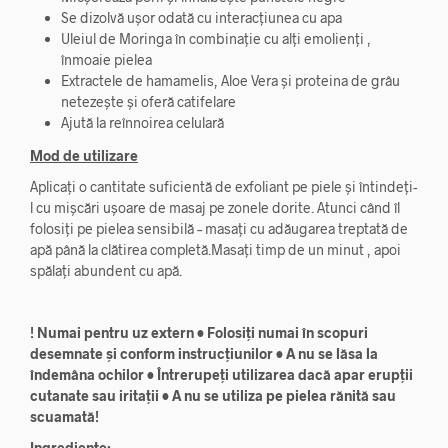
Se dizolvă ușor odată cu interacțiunea cu apa
Uleiul de Moringa în combinație cu alți emolienți ,
înmoaie pielea
Extractele de hamamelis, Aloe Vera și proteina de grâu
netezește și oferă catifelare
Ajută la reînnoirea celulară
Mod de utilizare
Aplicați o cantitate suficientă de exfoliant pe piele și întindeți-
l cu mișcări ușoare de masaj pe zonele dorite. Atunci când îl
folosiți pe pielea sensibilă – masați cu adăugarea treptată de
apă până la clătirea completă.Masați timp de un minut , apoi
spălați abundent cu apă.
! Numai pentru uz extern • Folosiți numai în scopuri
desemnate și conform instrucțiunilor • A nu se lăsa la
îndemâna ochilor • Întrerupeți utilizarea dacă apar erupții
cutanate sau iritații • A nu se utiliza pe pielea rănită sau
scuamată!
Ingrediente: