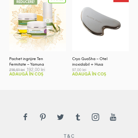
REDUCERE!
Pachet ingrijire Ten
Cryo GuaSha – Otel
Fermitate – Yamuna
inoxidabil + Husa
Prețul
Prețul
192,00
lei
216,51
lei
97,00
lei
inițial
curent
ADAUGĂ ÎN COȘ
ADAUGĂ ÎN COȘ
a
este:
fost:
192,00 lei.
216,51 lei.
T & C