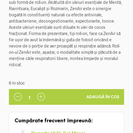
sub formă de roll-on. Alcătuită din uleiuri esențiale de Mentă,
Ravintsara, Eucalipt și Rozmarin, ZenAir este o sinergie
bogată în constituenți naturali cu efecte antivirale,
antibacteriene, decongestionante, expectorante, tonice.
Aceste uleiuri esențiale sunt diluate în ulei de cocos
fracționat. Forma de prezentare, tip roll-on, face ca ZenAir să
fie ușor de avut la îndemână și gata de folosit oricând e
nevoie de o porție de aer proaspăt și respirație adâncă. Roll-
on-ul ZenAir este, așadar, o modalitate simplă și plăcută de a
menține căile respiratorii libere, mintea limpede și moralul
ridicat.
6 în stoc
ADAUGĂ ÎN COȘ
Cumpărate frecvent împreună:
Pompita ULEI, Gel Masaj