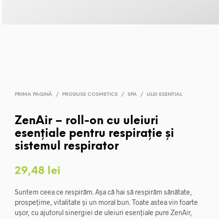
PRIMA PAGINĂ
/
PRODUSE COSMETICE
/
SPA
/
ULEI ESENTIAL
ZenAir – roll-on cu uleiuri
esențiale pentru respirație și
sistemul respirator
29,48
lei
Suntem ceea ce respir
ăm. Așa că hai să respirăm sănătate,
prospețime, vitalitate și un moral bun. Toate astea vin foarte
ușor, cu ajutorul sinergiei de uleiuri esențiale pure ZenAir,