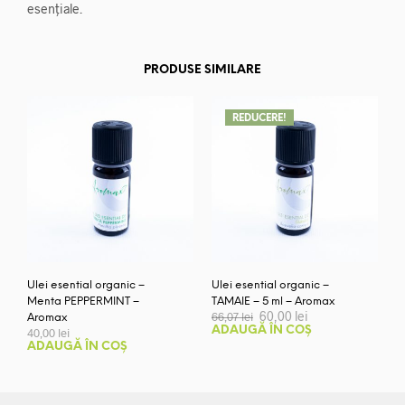
esențiale.
PRODUSE SIMILARE
REDUCERE!
Ulei esential organic –
Ulei esential organic –
Menta PEPPERMINT –
TAMAIE – 5 ml – Aromax
Prețul
Prețul
60,00
lei
66,07
lei
Aromax
inițial
curent
ADAUGĂ ÎN COȘ
40,00
lei
a
este:
ADAUGĂ ÎN COȘ
fost:
60,00 lei.
66,07 lei.