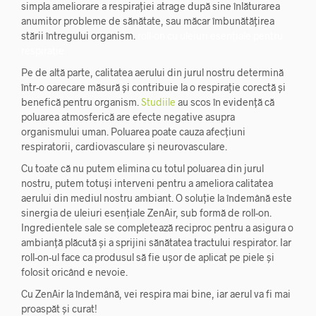
simpla ameliorare a respirației atrage după sine înlăturarea
anumitor probleme de sănătate, sau măcar îmbunătățirea
stării întregului organism.
roll-on cu uleiuri esențiale pentru
respirație
Pe de altă parte, calitatea aerului din jurul nostru determină
într-o oarecare măsură și contribuie la o respirație corectă și
benefică pentru organism.
Studiile
au scos în evidență că
poluarea atmosferică are efecte negative asupra
organismului uman. Poluarea poate cauza afecțiuni
respiratorii, cardiovasculare și neurovasculare.
Cu toate că nu putem elimina cu totul poluarea din jurul
nostru, putem totuși interveni pentru a ameliora calitatea
aerului din mediul nostru ambiant. O soluție la îndemână este
sinergia de uleiuri esențiale ZenAir, sub formă de roll-on.
Ingredientele sale se completează reciproc pentru a asigura o
ambianță plăcută și a sprijini sănătatea tractului respirator. Iar
roll-on-ul face ca produsul să fie ușor de aplicat pe piele și
folosit oricând e nevoie.
Cu ZenAir la îndemână, vei respira mai bine, iar aerul va fi mai
proaspăt și curat!