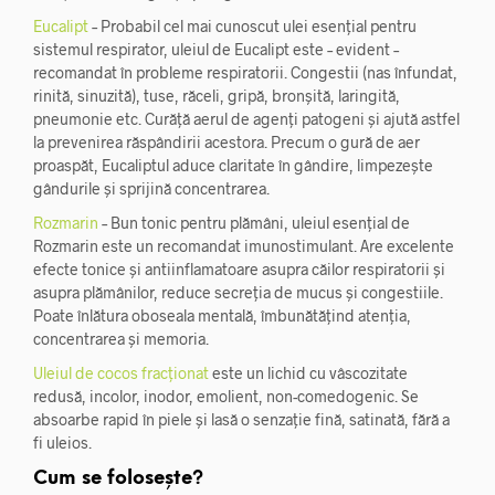
Eucalipt
– Probabil cel mai cunoscut ulei esențial pentru
sistemul respirator, uleiul de Eucalipt este – evident –
recomandat în probleme respiratorii. Congestii (nas înfundat,
rinită, sinuzită), tuse, răceli, gripă, bronșită, laringită,
pneumonie etc. Curăță aerul de agenți patogeni și ajută astfel
la prevenirea răspândirii acestora.
Precum o gură de aer
proaspăt, Eucaliptul aduce claritate în gândire, limpezește
gândurile și sprijină concentrarea.
Rozmarin
– Bun tonic pentru plămâni, uleiul esențial de
Rozmarin este un recomandat imunostimulant. Are excelente
efecte tonice și antiinflamatoare asupra căilor respiratorii și
asupra plămânilor, reduce secreția de mucus și congestiile.
Poate înlătura oboseala mentală, îmbunătățind atenția,
concentrarea și memoria.
Uleiul de cocos fracționat
este un lichid cu vâscozitate
redusă, incolor, inodor, emolient, non-comedogenic. Se
absoarbe rapid în piele și lasă o senzație fină, satinată, fără a
fi uleios.
Cum se folosește?