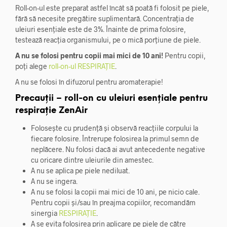
Roll-on-ul este preparat astfel încât să poată fi folosit pe piele,
fără să necesite pregătire suplimentară. Concentrația de
uleiuri esențiale este de 3%. Înainte de prima folosire,
testează reacția organismului, pe o mică porțiune de piele.
A nu se folosi pentru copii mai mici de 10 ani!
Pentru copii,
poți alege
roll-on-ul RESPIRAȚIE
.
A nu se folosi în difuzorul pentru aromaterapie!
Precauții – roll-on cu uleiuri esențiale pentru
respirație ZenAir
Folosește cu prudență și observă reacțiile corpului la
fiecare folosire. Întrerupe folosirea la primul semn de
neplăcere. Nu folosi dacă ai avut antecedente negative
cu oricare dintre uleiurile din amestec.
A nu se aplica pe piele nediluat.
A nu se ingera.
A nu se folosi la copii mai mici de 10 ani, pe nicio cale.
Pentru copii și/sau în preajma copiilor, recomandăm
sinergia
RESPIRAȚIE
.
A se evita folosirea prin aplicare pe piele de către