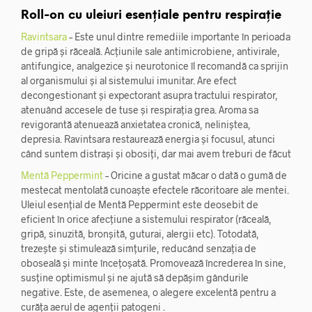
Roll-on cu uleiuri esențiale pentru respirație
Ravintsara
– Este unul dintre remediile importante în perioada
de gripă și răceală. Acțiunile sale antimicrobiene, antivirale,
antifungice, analgezice și neurotonice îl recomandă ca sprijin
al organismului și al sistemului imunitar. Are efect
decongestionant și expectorant asupra tractului respirator,
atenuând accesele de tuse și respirația grea. Aroma sa
revigorantă atenuează anxietatea cronică, neliniștea,
depresia. Ravintsara restaurează energia și focusul, atunci
când suntem distrași și obosiți, dar mai avem treburi de făcut
Mentă Peppermint
– Oricine a gustat măcar o dată o gumă de
mestecat mentolată cunoaște efectele răcoritoare ale mentei.
Uleiul esențial de Mentă Peppermint este deosebit de
eficient în orice afecțiune a sistemului respirator (răceală,
gripă, sinuzită, bronșită, guturai, alergii etc). Totodată,
trezește și stimulează simțurile, reducând senzația de
oboseală și minte încețoșată. Promovează încrederea în sine,
susține optimismul și ne ajută să depășim gândurile
negative. Este, de asemenea, o alegere excelentă pentru a
curăța aerul de agenții patogeni .