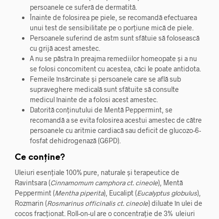
persoanele ce suferă de dermatită.
Înainte de folosirea pe piele, se recomandă efectuarea
unui test de sensibilitate pe o porțiune mică de piele.
Persoanele suferind de astm sunt sfătuie să folosească
cu grijă acest amestec.
A nu se păstra în preajma remediilor homeopate și a nu
se folosi concomitent cu acestea, căci le poate antidota.
Femeile însărcinate și persoanele care se află sub
supraveghere medicală sunt sfătuite să consulte
medicul înainte de a folosi acest amestec.
Datorită conținutului de Mentă Peppermint, se
recomandă a se evita folosirea acestui amestec de către
persoanele cu aritmie cardiacă sau deficit de glucozo-6-
fosfat dehidrogenază (G6PD).
Ce conține?
Uleiuri esențiale 100% pure, naturale și terapeutice de
Ravintsara (
Cinnamomum camphora ct. cineole
), Mentă
Peppermint (
Mentha piperita
), Eucalipt (
Eucalyptus globulus
),
Rozmarin (
Rosmarinus officinalis ct. cineole
) diluate în ulei de
cocos fracționat. Roll-on-ul are o concentrație de 3% uleiuri