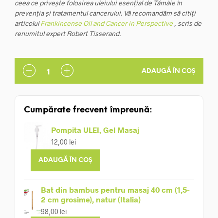
ceea ce privește folosirea uleiului esențial de Tămâie în
prevenția și tratamentul cancerului. Vă recomandăm să citiți
articolul
Frankincense Oil and Cancer in Perspective
, scris de
renumitul expert Robert Tisserand.
ADAUGĂ ÎN COȘ
Cumpărate frecvent împreună:
Pompita ULEI, Gel Masaj
12,00
lei
ADAUGĂ ÎN COȘ
Bat din bambus pentru masaj 40 cm (1,5-
2 cm grosime), natur (Italia)
98,00
lei