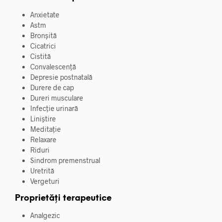
Anxietate
Astm
Bronșită
Cicatrici
Cistită
Convalescență
Depresie postnatală
Durere de cap
Dureri musculare
Infecție urinară
Liniștire
Meditație
Relaxare
Riduri
Sindrom premenstrual
Uretrită
Vergeturi
Proprietăți terapeutice
Analgezic