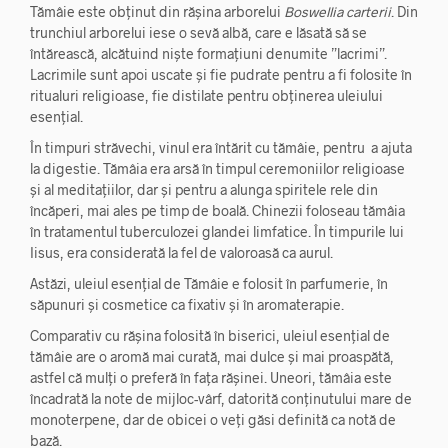
Tămâie este obținut din rășina arborelui
Boswellia carterii
. Din
trunchiul arborelui iese o sevă albă, care e lăsată să se
întărească, alcătuind niște formațiuni denumite ”lacrimi”.
Lacrimile sunt apoi uscate și fie pudrate pentru a fi folosite în
ritualuri religioase, fie distilate pentru obținerea uleiului
esențial.
În timpuri străvechi, vinul era întărit cu tămâie, pentru a ajuta
la digestie. Tămâia era arsă în timpul ceremoniilor religioase
și al meditațiilor, dar și pentru a alunga spiritele rele din
încăperi, mai ales pe timp de boală. Chinezii foloseau tămâia
în tratamentul tuberculozei glandei limfatice. În timpurile lui
Iisus, era considerată la fel de valoroasă ca aurul.
Astăzi, uleiul esențial de Tămâie e folosit în parfumerie, în
săpunuri și cosmetice ca fixativ și în aromaterapie.
Comparativ cu rășina folosită în biserici, uleiul esențial de
tămâie are o aromă mai curată, mai dulce și mai proaspătă,
astfel că mulți o preferă în fața rășinei. Uneori, tămâia este
încadrată la note de mijloc-vârf, datorită conținutului mare de
monoterpene, dar de obicei o veți găsi definită ca notă de
bază.