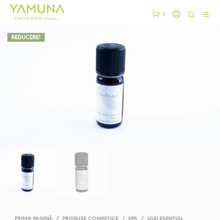
0
REDUCERE!
PRIMA PAGINĂ
/
PRODUSE COSMETICE
/
SPA
/
ULEI ESENTIAL