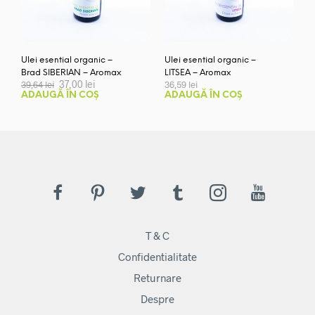
Ulei esential organic –
Ulei esential organic –
Brad SIBERIAN – Aromax
LITSEA – Aromax
Prețul
Prețul
37,00
lei
39,64
lei
36,59
lei
inițial
curent
ADAUGĂ ÎN COȘ
ADAUGĂ ÎN COȘ
a
este:
fost:
37,00 lei.
39,64 lei.
T & C
Confidentialitate
Returnare
Despre