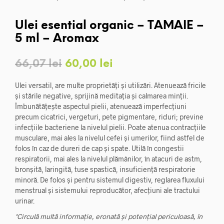
Ulei esential organic – TAMAIE –
5 ml – Aromax
Prețul
Prețul
66,07
lei
60,00
lei
inițial
curent
Ulei versatil, are multe proprietăți și utilizări. Atenuează fricile
a
este:
și stările negative, sprijină meditația și calmarea minții.
Îmbunătățește aspectul pielii, atenuează imperfecțiuni
fost:
60,00 lei.
precum cicatrici, vergeturi, pete pigmentare, riduri; previne
infecțiile bacteriene la nivelul pielii. Poate atenua contracțiile
66,07 lei.
musculare, mai ales la nivelul cefei și umerilor, fiind astfel de
folos în caz de dureri de cap și spate. Utilă în congestii
respiratorii, mai ales la nivelul plămânilor, în atacuri de astm,
bronșită, laringită, tuse spastică, insuficiență respiratorie
minoră. De folos și pentru sistemul digestiv, reglarea fluxului
menstrual și sistemului reproducător, afecțiuni ale tractului
urinar.
*Circulă multă informație, eronată și potențial periculoasă, în