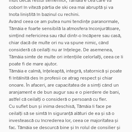
coborî în viteză pârtia de ski cea mai abruptă și va
înota liniștită în bazinul cu rechini.
Având ceea ce am putea numi tendințe paranormale,
Tămâia e foarte sensibilă la atmosfera înconjurătoare,
simțind nefericirea sau răul dintr-o încăpere sau casă,
chiar dacă de multe ori nu va spune nimic, când
consideră că ceilalți nu ar înțelege. De asemenea,
Tămâia simte de multe ori intențiile celorlalți, ceea ce îi
poate fi de mare ajutor.
Tămâia e calmă, înțeleaptă, integră, statornică și poate
fi întâlnită des în profesii ce atrag respect și chiar
onoare. În afaceri, are capacitatea de a simți când un
aranjament e de bun augur sau e o pierdere de bani,
astfel că ceilalți o consideră o persoană cu fler.
Cu suflet bun și inima deschisă, Tămâia îi face pe
ceilalți să se simtă în siguranță alături de ea și să o
investească cu încrederea lor, ceea ce majoritatea și
fac. Tămâia se descurcă bine și în rolul de consilier și