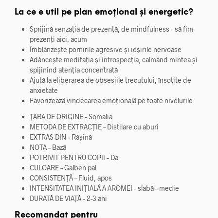
La ce e util pe plan emoțional și energetic?
Sprijină senzația de prezență, de mindfulness – să fim
prezenți aici, acum
Îmblânzește pornirile agresive și ieșirile nervoase
Adâncește meditația și introspecția, calmând mintea și
spijinind atenția concentrată
Ajută la eliberarea de obsesiile trecutului, însoțite de
anxietate
Favorizează vindecarea emoțională pe toate nivelurile
ȚARA DE ORIGINE –
Somalia
METODA DE EXTRACȚIE –
Distilare cu aburi
EXTRAS DIN –
Rășină
NOTA –
Bază
POTRIVIT PENTRU COPII –
Da
CULOARE –
Galben pal
CONSISTENȚĂ –
Fluid, apos
INTENSITATEA INIȚIALĂ A AROMEI –
slabă – medie
DURATĂ DE VIAȚĂ –
2-3 ani
Recomandat pentru