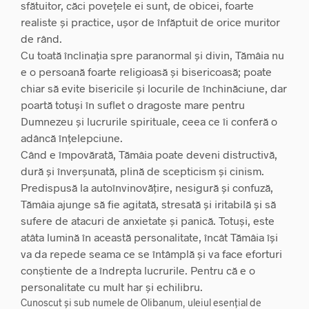
sfătuitor, căci povețele ei sunt, de obicei, foarte
realiste și practice, ușor de înfăptuit de orice muritor
de rând.
Cu toată înclinația spre paranormal și divin, Tămâia nu
e o persoană foarte religioasă și bisericoasă; poate
chiar să evite bisericile și locurile de închinăciune, dar
poartă totuși în suflet o dragoste mare pentru
Dumnezeu și lucrurile spirituale, ceea ce îi conferă o
adâncă înțelepciune.
Când e împovărată, Tămâia poate deveni distructivă,
dură și înverșunată, plină de scepticism și cinism.
Predispusă la autoînvinovățire, nesigură și confuză,
Tămâia ajunge să fie agitată, stresată și iritabilă și să
sufere de atacuri de anxietate și panică. Totuși, este
atâta lumină în această personalitate, încât Tămâia își
va da repede seama ce se întâmplă și va face eforturi
conștiente de a îndrepta lucrurile. Pentru că e o
personalitate cu mult har și echilibru.
Cunoscut și sub numele de Olibanum, uleiul esențial de