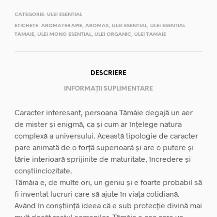
CATEGORIE:
ULEI ESENTIAL
ETICHETE:
AROMATERAPIE
,
AROMAX
,
ULEI ESENTIAL
,
ULEI ESENTIAL
TAMAIE
,
ULEI MONO ESENTIAL
,
ULEI ORGANIC
,
ULEI TAMAIE
DESCRIERE
INFORMAȚII SUPLIMENTARE
Caracter interesant, persoana Tămâie degajă un aer
de mister și enigmă, ca și cum ar înțelege natura
complexă a universului. Această tipologie de caracter
pare animată de o forță superioară și are o putere și
tărie interioară sprijinite de maturitate, încredere și
conștiinciozitate.
Tămâia e, de multe ori, un geniu și e foarte probabil să
fi inventat lucruri care să ajute în viața cotidiană.
Având în conștiință ideea că e sub protecție divină mai
mult decât restul semenilor, Tămâia e cea care va