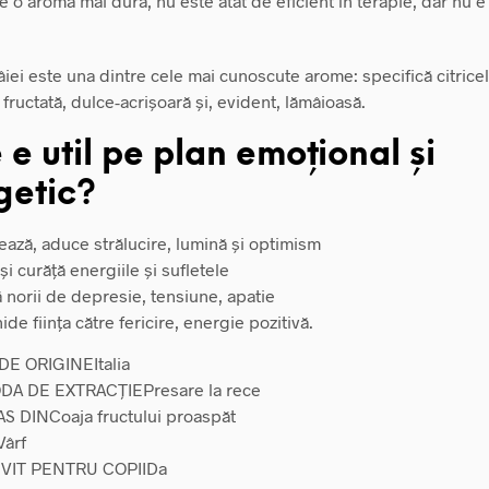
re o aromă mai dură, nu este atât de eficient în terapie, dar nu e 
iei este una dintre cele mai cunoscute arome: specifică citricel
fructată, dulce-acrișoară și, evident, lămâioasă.
 e util pe plan emoțional și
getic?
ează, aduce strălucire, lumină și optimism
 și curăță energiile și sufletele
 norii de depresie, tensiune, apatie
de ființa către fericire, energie pozitivă.
 DE ORIGINE
Italia
DA DE EXTRACȚIE
Presare la rece
AS DIN
Coaja fructului proaspăt
Vârf
VIT PENTRU COPII
Da