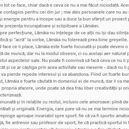
n tot ce face, chiar dacă e ceva ce nu a mai făcut niciodată. Ace
e contagios pentru cei din jur ; mai ales persoanele care nu au 
și energie pentru a începe sau a duce la bun sfârșit un proiect 
e prezența încurajatoare și sclipitoare a Lămâiei.
pre perfecțiune, Lămâia nu înțelege de ce alții nu își dau silin
itică și ”acră” la vorbe, Lămâia nu tolerează prea bine greșelile.
 face ce îi place, Lămâia este foarte focusată și poate deveni o
 de muncă, dar nu la modul obsesiv, ci cu același aer natural p
estul aspectelor sale. Nu poate fi convinsă să facă ceva ce nu îi 
cât și ce ar câștiga prin acea activitate sau meserie – dacă nu îi 
și va pierde repede interesul și va abandona. Fiind un foarte bu
st, Lămâia e foarte căutată în domeniul ei de muncă, dar îi va m
 propria afacere, unde poate să dea frâu liber creativității și orig
cterizează.
nunată și în relațiile cu restul, inclusiv cele amoroase: plină d
elălalt și originală. Energia, care pare să nu se mai termine nicio
mpinge aproape invariabil spre sport: fie că va fi sportiv amato
, fie antrenor sau profesor de sport, fie că practică sportul în