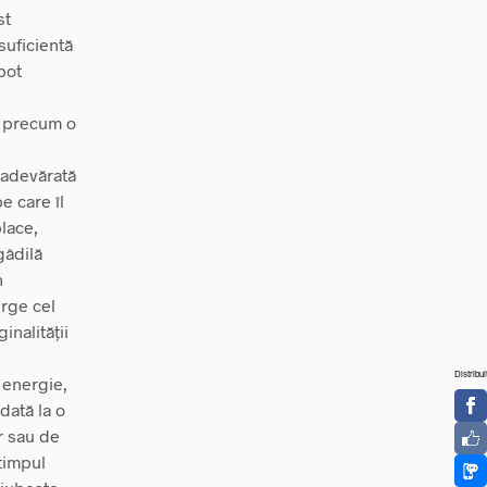
st
suficientă
pot
ța precum o
 adevărată
e care îl
place,
gâdilă
n
erge cel
inalității
Distribui
e energie,
dată la o
r sau de
 timpul