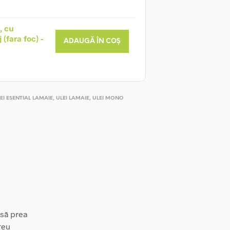
, cu
(fara foc) -
ADAUGĂ ÎN COȘ
EI ESENTIAL LAMAIE
,
ULEI LAMAIE
,
ULEI MONO
asă prea
reu