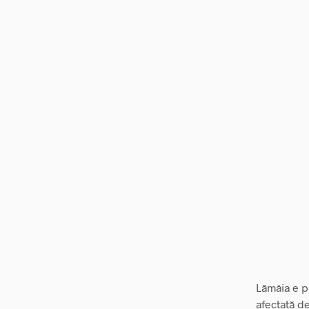
Lămâia e pl
afectată d