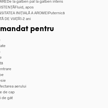
ARE
De la galben pal la galben intens
ISTENȚĂ
Fluid, apos
SITATEA INIȚIALĂ A AROMEI
Puternică
Ă DE VIAȚĂ
1-2 ani
mandat pentru
e
tate
ă
e
tă
ntrare
pe
sie
fectarea aerului
e de cap
i de gât