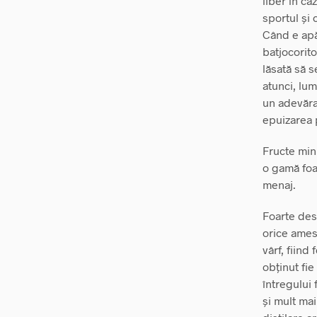
liber în ca
sportul și
Când e apă
batjocorito
lăsată să s
atunci, lum
un adevărat
epuizarea p
Fructe minu
o gamă foar
menaj.
Foarte des
orice amest
vârf, fiind
obținut fie
întregului 
și mult ma