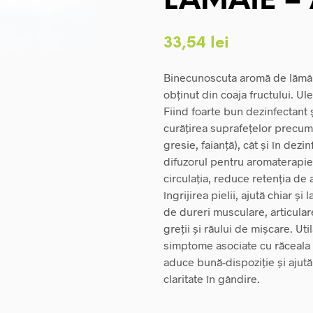
LAMAIE –
33,54
lei
Binecunoscuta aromă de lămâie 
obținut din coaja fructului. Ule
Fiind foarte bun dezinfectant și
curățirea suprafețelor precum 
gresie, faianță), cât și în dezi
difuzorul pentru aromaterapie
circulația, reduce retenția de 
îngrijirea pielii, ajută chiar și
de dureri musculare, articular
greții și răului de mișcare. Ut
simptome asociate cu răceala 
aduce bună-dispoziție și ajută
claritate în gândire.