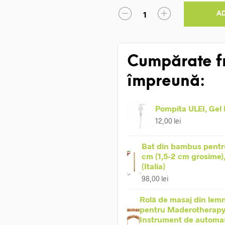
A
Cumpărate f
împreună:
Pompita ULEI, Gel
12,00
lei
Bat din bambus pentr
cm (1,5-2 cm grosime)
(Italia)
98,00
lei
Rolă de masaj din lemn
pentru Maderotherapy
Instrument de automa