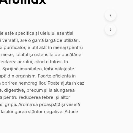
 Aromax
este specifică și uleiului esențial
i versatil, are o gamă largă de utilizări.
 purificator, e util atât în menaj (pentru
mese, blatul și ustensile de bucătărie,
nfectarea aerului, când e folosit în
. Sprijină imunitatea, îmbunătățește
apă din organism. Foarte eficientă în
 la oprirea hemoragiilor. Poate ajuta în caz
e, digestive, precum și la alungarea
ilă pentru reducerea febrei și altor
și gripa. Aroma sa proaspătă și veselă
 la alungarea stărilor negative. Aduce