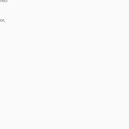
nici
or,