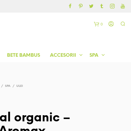
CONTUL MEU
BLOG
0
C
o
BETE BAMBUS
ACCESORII
SPA
ș
/
SPA
/
ULEI
ial organic –