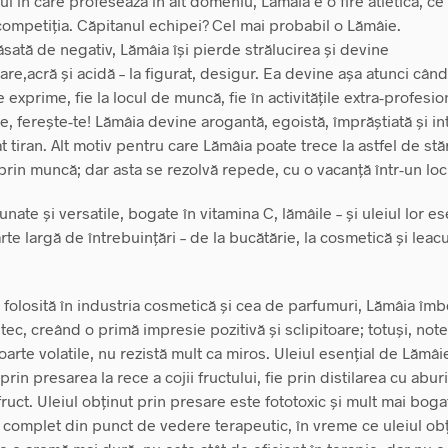
zul în care profesează în alt domeniu, Lămâia e o fire atletică, c
 competiția. Căpitanul echipei? Cel mai probabil o Lămâie.
sată de negativ, Lămâia își pierde strălucirea și devine
are,acră și acidă – la figurat, desigur. Ea devine așa atunci cân
e exprime, fie la locul de muncă, fie în activitățile extra-profesio
e, ferește-te! Lămâia devine arogantă, egoistă, împrăștiată și in
 tiran. Alt motiv pentru care Lămâia poate trece la astfel de stăr
rin muncă; dar asta se rezolvă repede, cu o vacanță într-un loc 
nate și versatile, bogate în vitamina C, lămâile – și uleiul lor es
te largă de întrebuințări – de la bucătărie, la cosmetică și leacu
 folosită în industria cosmetică și cea de parfumuri, Lămâia îm
ec, creând o primă impresie pozitivă și sclipitoare; totuși, note
 foarte volatile, nu rezistă mult ca miros. Uleiul esențial de Lămâi
 prin presarea la rece a cojii fructului, fie prin distilarea cu aburi
fruct. Uleiul obținut prin presare este fototoxic și mult mai bog
i complet din punct de vedere terapeutic, în vreme ce uleiul obț