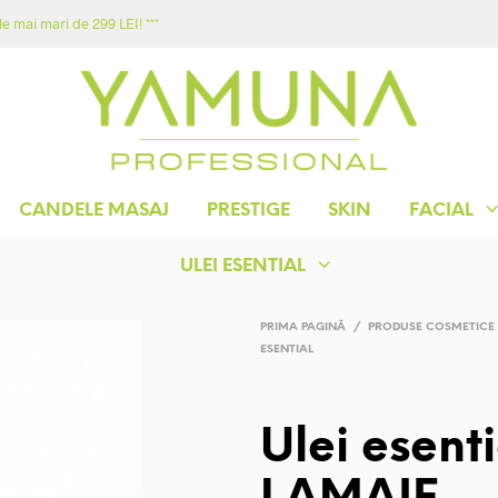
e mai mari de 299 LEI! ***
ACASA
MAGAZIN
YAMUNA
CONTACT
CANDELE MASAJ
PRESTIGE
SKIN
FACIAL
ULEI ESENTIAL
PRIMA PAGINĂ
/
PRODUSE COSMETICE
ESENTIAL
Ulei esent