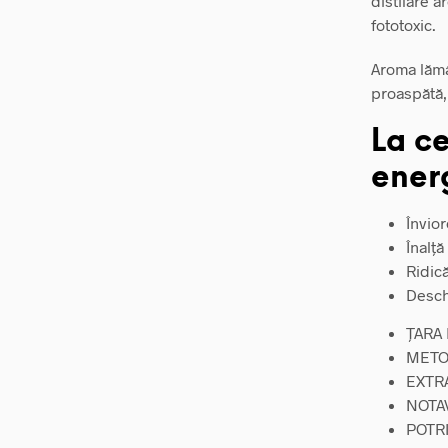
distilare a
fototoxic.
Aroma lămâ
proaspătă, 
La ce
ener
Învior
Înalță
Ridică
Deschi
ȚARA
METO
EXTR
NOTA
POTRI