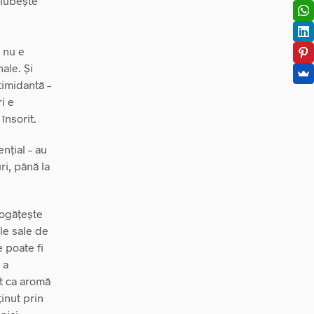
e iubește
d nu e
nale. Și
timidantă –
i e
însorit.
ențial – au
ri, până la
bogățește
le sale de
e poate fi
 a
at ca aromă
inut prin