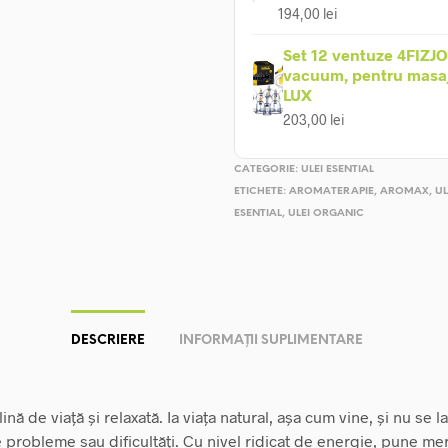
194,00
lei
Set 12 ventuze 4FIZJO
vacuum, pentru masaj 
LUX
203,00
lei
CATEGORIE:
ULEI ESENTIAL
ETICHETE:
AROMATERAPIE
,
AROMAX
,
UL
ESENTIAL
,
ULEI ORGANIC
DESCRIERE
INFORMAȚII SUPLIMENTARE
ină de viață și relaxată. Ia viața natural, așa cum vine, și nu se l
e probleme sau dificultăți. Cu nivel ridicat de energie, pune me