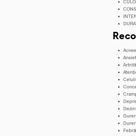
CULO
CONS
INTEN
DURAT
Reco
Acne
Anxie
Artrit
Atenți
Celuli
Conce
Cram
Depre
Dezin
Durer
Durer
Febră