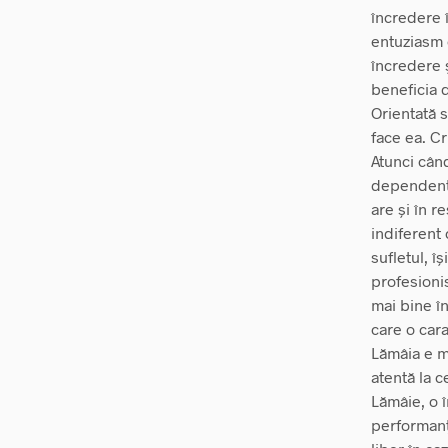
încredere î
entuziasm 
încredere 
beneficia d
Orientată s
face ea. Cr
Atunci când
dependentă
are și în r
indiferent 
sufletul, î
profesioni
mai bine în
care o cara
Lămâia e mi
atentă la c
Lămâie, o î
performanță