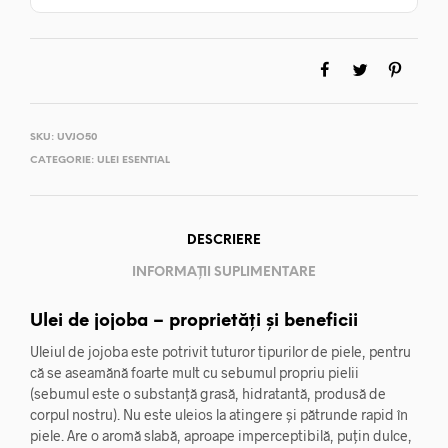
SKU:
UVJO50
CATEGORIE:
ULEI ESENTIAL
DESCRIERE
INFORMAȚII SUPLIMENTARE
Ulei de jojoba – proprietăți și beneficii
Uleiul de jojoba este potrivit tuturor tipurilor de piele, pentru
că se aseamănă foarte mult cu sebumul propriu pielii
(sebumul este o substanță grasă, hidratantă, produsă de
corpul nostru). Nu este uleios la atingere și pătrunde rapid în
piele. Are o aromă slabă, aproape imperceptibilă, puțin dulce,