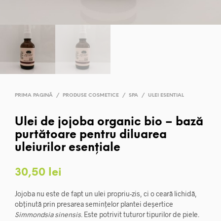
PRIMA PAGINĂ
/
PRODUSE COSMETICE
/
SPA
/
ULEI ESENTIAL
Ulei de jojoba organic bio – bază
purtătoare pentru diluarea
uleiurilor esențiale
30,50
lei
Jojoba
nu
este de fapt
un ulei propriu-zis
, ci o cear
ă lichidă,
obținută prin presarea semințelor plantei deșertice
Simmondsia sinensis
. Este potrivit tuturor tipurilor de piele.