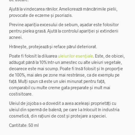
Ajută la vindecarea rănilor. Ameliorează mâncărimile pielii,
provocate de eczeme și psoriazis.
Previne apariția excesului de sebum, așadar este folositor
pentru pielea grasă. Ajută la controlul apariției și extinderii
acneei.
Hrănește, protejează și reface părul deteriorat.
Poate fi folosit la diluarea
uleiurilor esențiale
. Este, de obicei,
adăugat până la 10% într-un amestec cu alte uleiuri vegetale,
deoarece este mai scump. Poate fi însă folosit și în proporție
de 100%, mai ales pe zone mai restrânse, ca de exemplu pe
față. Mulți spun că este un ulei minunat pentru față,
comparabil cu multe creme gata preparate și mult mai
costisitoare.
Uleiul de jojoba s-a dovedit a avea aceleași proprietăți cu
uleiul din spermă de balenă, pe care l-a înlocuit în industria
cosmetică, din rațiuni de cost și protejare a speciei.
Cantitate: 50 ml