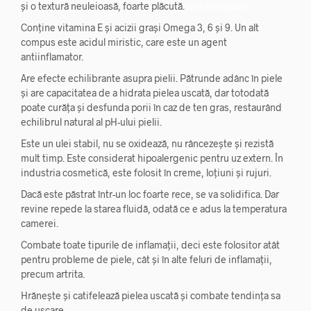
și o textură neuleioasă, foarte plăcută.
ulei de jojoba
Conține vitamina E și acizii grași Omega 3, 6 și 9. Un alt
compus este acidul miristic, care este un agent
antiinflamator.
Are efecte echilibrante asupra pielii. Pătrunde adânc în piele
și are capacitatea de a hidrata pielea uscată, dar totodată
poate curăța și desfunda porii în caz de ten gras, restaurând
echilibrul natural al pH-ului pielii.
Este un ulei stabil, nu se oxidează, nu râncezește și rezistă
mult timp. Este considerat hipoalergenic pentru uz extern. În
industria cosmetică, este folosit în creme, loțiuni și rujuri.
Dacă este păstrat într-un loc foarte rece, se va solidifica. Dar
revine repede la starea fluidă, odată ce e adus la temperatura
camerei.
Combate toate tipurile de inflamații, deci este folositor atât
pentru probleme de piele, cât și în alte feluri de inflamații,
precum artrita.
Hrănește și catifelează pielea uscată și combate tendința sa
de uscare.