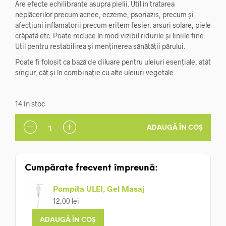
Are efecte echilibrante asupra pielii. Util în tratarea
neplăcerilor precum acnee, eczeme, psoriazis, precum și
afecțiuni inflamatorii precum eritem fesier, arsuri solare, piele
crăpată etc. Poate reduce în mod vizibil ridurile și liniile fine.
Util pentru restabilirea și menținerea sănătății părului.
Poate fi folosit ca bază de diluare pentru uleiuri esențiale, atât
singur, cât și în combinație cu alte uleiuri vegetale.
14 în stoc
ADAUGĂ ÎN COȘ
Cumpărate frecvent împreună:
Pompita ULEI, Gel Masaj
12,00
lei
ADAUGĂ ÎN COȘ