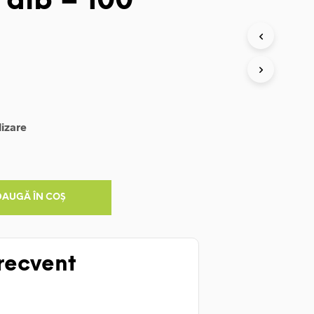
 alb – 100
lizare
DAUGĂ ÎN COȘ
recvent