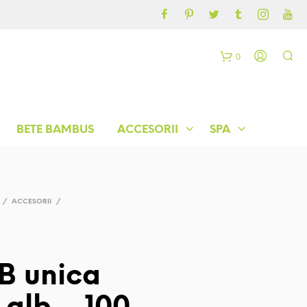
CONTUL MEU
BLOG
0
C
o
BETE BAMBUS
ACCESORII
SPA
ș
/
ACCESORII
/
B unica