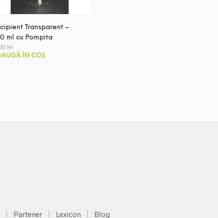
cipient Transparent –
0 ml cu Pompita
,00
lei
AUGĂ ÎN COȘ
Partener
Lexicon
Blog