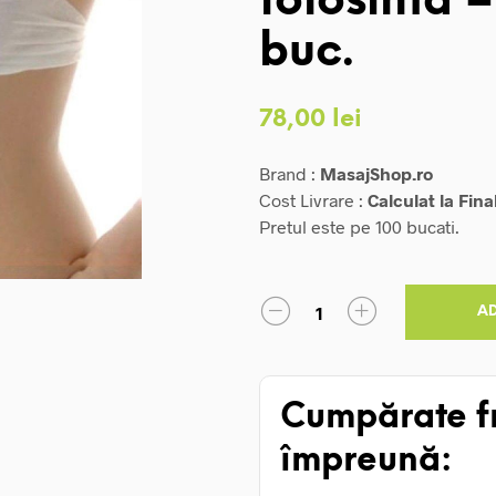
folosinta –
buc.
78,00
lei
Brand :
MasajShop.ro
Cost Livrare :
Calculat la Fina
Pretul este pe 100 bucati.
A
Cumpărate f
împreună: