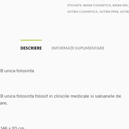
ETICHETE:
BIKINI COSMETICE
,
BIKINI SPA
SUTIEN COAMETICA
,
SUTIEN PPSB
,
SUTI
DESCRIERE
INFORMAȚII SUPLIMENTARE
B unica folosinta
 unica folosinta folosit in clinicile medicale si saloanele de
are.
 146 x 20 cm.