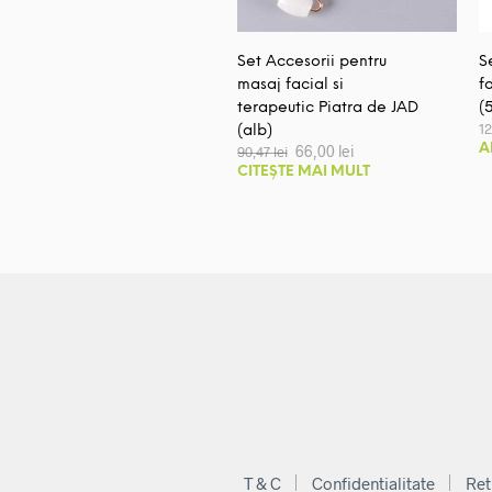
Set Accesorii pentru
S
masaj facial si
f
terapeutic Piatra de JAD
(
1
(alb)
Prețul
Prețul
66,00
lei
A
90,47
lei
inițial
curent
CITEȘTE MAI MULT
a
este:
fost:
66,00 lei.
90,47 lei.
T & C
Confidentialitate
Ret