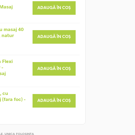
 Masaj
ADAUGĂ ÎN COȘ
u masaj 40
, natur
ADAUGĂ ÎN COȘ
 Flexi
 -
ADAUGĂ ÎN COȘ
saj
, cu
(fara foc) -
ADAUGĂ ÎN COȘ
LE
,
UNICA FOLOSINTA