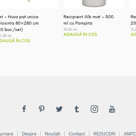
et – Husa pat unica
Recipient Alb mat – 500
Re
olosinta 80×280 cm
ml cu Pompita
25
16,00
lei
15
50 buc./set)
ADAUGĂ ÎN COȘ
AD
21,98
lei
DAUGĂ ÎN COȘ
urnare
Despre
Noutati
Contact
REDUCERI
ANPC