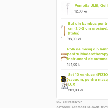
Pompita ULEI, Gel
12,00
lei
Bat din bambus pentr
cm (1,5-2 cm grosime)
(Italia)
98,00
lei
Rolă de masaj din lemn
pentru Maderotherapy
Instrument de automa
194,00
lei
Set 12 ventuze 4FIZJO
vacuum, pentru masaj 
LUX
203,00
lei
SKU:
3874784822977
CATEGORII:
ACCESORII
,
SALOANE
,
TEXTI