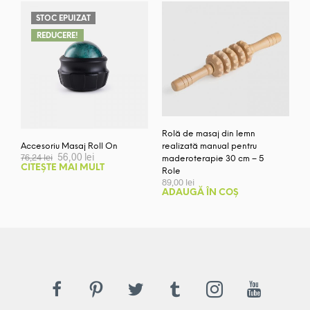
STOC EPUIZAT
REDUCERE!
Rolă de masaj din lemn
realizată manual pentru
Accesoriu Masaj Roll On
Prețul
Prețul
56,00
lei
76,24
lei
maderoterapie 30 cm – 5
inițial
curent
CITEȘTE MAI MULT
Role
a
este:
89,00
lei
fost:
56,00 lei.
ADAUGĂ ÎN COȘ
76,24 lei.