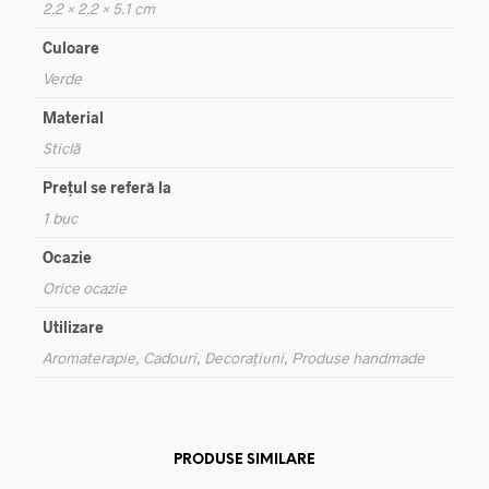
2.2 × 2.2 × 5.1 cm
Culoare
Verde
Material
Sticlă
Prețul se referă la
1 buc
Ocazie
Orice ocazie
Utilizare
Aromaterapie, Cadouri, Decorațiuni, Produse handmade
PRODUSE SIMILARE