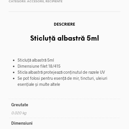
CATEGORII:
ACCESORII
,
RECIPIENTE
DESCRIERE
Sticluță albastră 5ml
Sticluță albastră 5ml
Dimensiune filet 18/415
Sticla albastră protejează conținutul de razele UV
Se pot folosi pentru esență de mir, tincturi, uleiuri
esențiale și multe altele
Greutate
0.020 kg
Dimensiuni