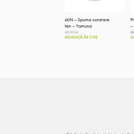
skIN – Spuma curatare
P
ten – Yamuna
–
40,00
lei
8
ADAUGĂ ÎN COȘ
A