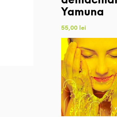
demachian
Yamuna
55,00
lei