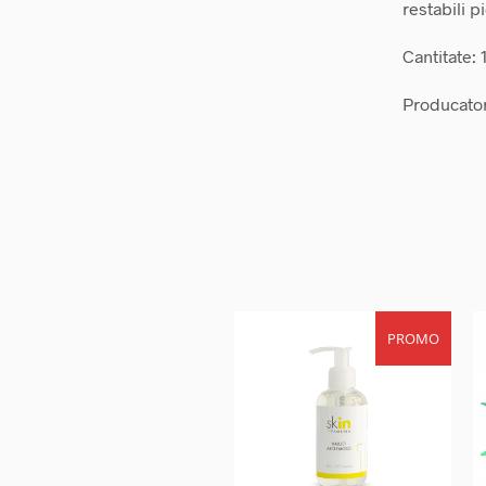
restabili p
Cantitate:
Producato
PROMO