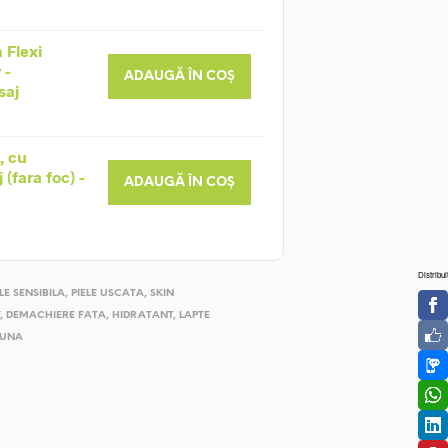
 Flexi
 -
ADAUGĂ ÎN COȘ
saj
, cu
(fara foc) -
ADAUGĂ ÎN COȘ
Distribui
ELE SENSIBILA
,
PIELE USCATA
,
SKIN
,
DEMACHIERE FATA
,
HIDRATANT
,
LAPTE
UNA