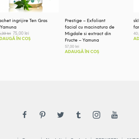
achet ingrijire Ten Gras
Prestige – Exfoliant
sk
 Yamuna
facial cu macinatura de
fa
Prețul
Prețul
75,00
lei
5,39
lei
40
Migdale si extract din
inițial
curent
DAUGĂ ÎN COȘ
AD
Fructe – Yamuna
a
este:
fost:
75,00 lei.
57,00
lei
85,39 lei.
ADAUGĂ ÎN COȘ