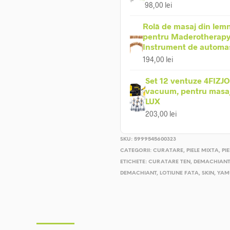
98,00
lei
Rolă de masaj din lemn
pentru Maderotherapy
Instrument de automa
194,00
lei
Set 12 ventuze 4FIZJO
vacuum, pentru masaj 
LUX
203,00
lei
SKU:
5999545600323
CATEGORII:
CURATARE
,
PIELE MIXTA
,
PI
ETICHETE:
CURATARE TEN
,
DEMACHIANT
DEMACHIANT
,
LOTIUNE FATA
,
SKIN
,
YAM