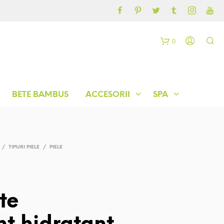
CONTUL MEU
BLOG
0
C
o
BETE BAMBUS
ACCESORII
SPA
ș
/
TIPURI PIELE
/
PIELE
te