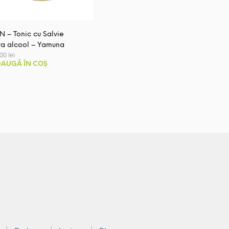
IN – Tonic cu Salvie
ra alcool – Yamuna
,00
lei
AUGĂ ÎN COȘ