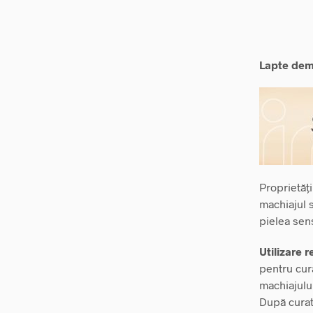
Lapte dem
Proprietăț
machiajul s
pielea sens
Utilizare
pentru cură
machiajului
După curata