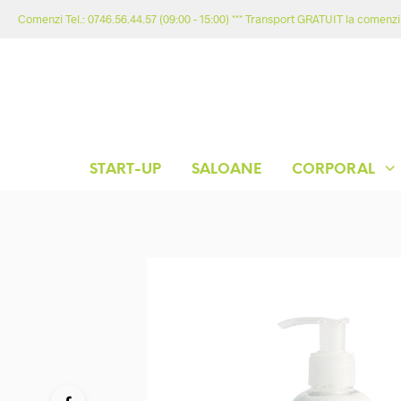
Comenzi Tel.: 0746.56.44.57 (09:00 - 15:00) *** Transport GRATUIT la comenzil
START-UP
SALOANE
CORPORAL