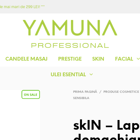
e mai mari de 299 LEI! ***
ACASA
MAGAZIN
YAMUNA
CONTACT
CANDELE MASAJ
PRESTIGE
SKIN
FACIAL
ULEI ESENTIAL
PRIMA PAGINĂ
/
PRODUSE COSMETICE
SENSIBILA
skIN – Lap