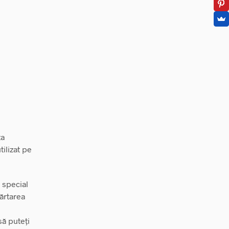
ta
ilizat pe
 special
părtarea
 să puteți