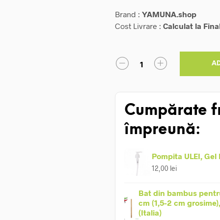
Brand :
YAMUNA.shop
Cost Livrare :
Calculat la Fina
A
Cumpărate f
împreună:
Pompita ULEI, Gel
12,00
lei
Bat din bambus pentr
cm (1,5-2 cm grosime)
(Italia)