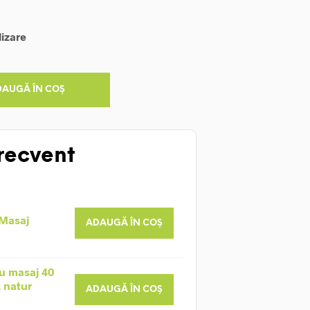
lizare
DAUGĂ ÎN COȘ
recvent
 Masaj
ADAUGĂ ÎN COȘ
u masaj 40
, natur
ADAUGĂ ÎN COȘ