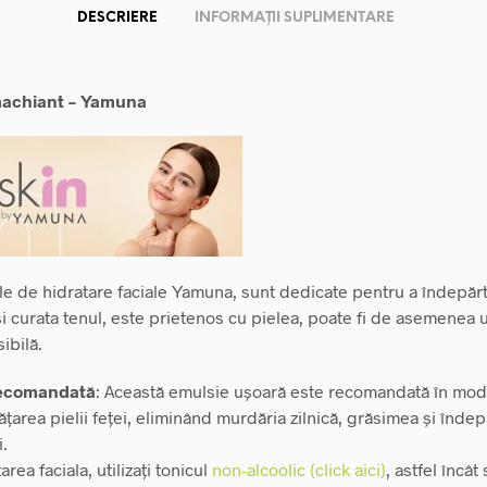
DESCRIERE
INFORMAȚII SUPLIMENTARE
achiant – Yamuna
ile de hidratare faciale Yamuna, sunt dedicate pentru a îndepăr
i curata tenul, este prietenos cu pielea, poate fi de asemenea ut
ibilă.
 recomandată
: Această emulsie ușoară este recomandată în mod
țarea pielii feței, eliminând murdăria zilnică, grăsimea și înde
.
rea faciala, utilizați tonicul
non-alcoolic
(click aici)
, astfel încât