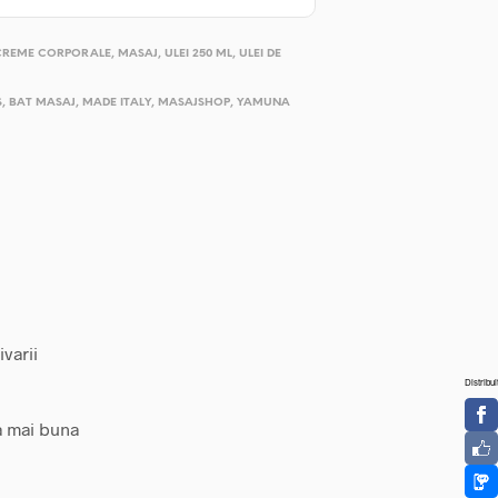
CREME CORPORALE
,
MASAJ
,
ULEI 250 ML
,
ULEI DE
S
,
BAT MASAJ
,
MADE ITALY
,
MASAJSHOP
,
YAMUNA
varii
Distribui
a mai buna