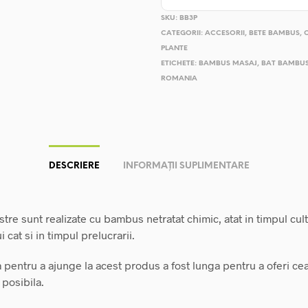
SKU:
BB3P
CATEGORII:
ACCESORII
,
BETE BAMBUS
,
PLANTE
ETICHETE:
BAMBUS MASAJ
,
BAT BAMBU
ROMANIA
DESCRIERE
INFORMAȚII SUPLIMENTARE
tre sunt realizate cu bambus netratat chimic, atat in timpul culti
cat si in timpul prelucrarii.
 pentru a ajunge la acest produs a fost lunga pentru a oferi ce
 posibila.