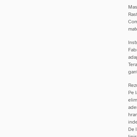
Mas
Rasf
Comp
mate
Inst
Fabr
adap
Tera
gant
Rezu
Pe l
elim
ader
hran
inde
De l
lini