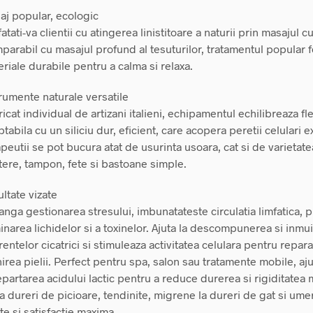
aj popular, ecologic
atati-va clientii cu atingerea linistitoare a naturii prin masajul 
arabil cu masajul profund al tesuturilor, tratamentul popular 
riale durabile pentru a calma si relaxa.
rumente naturale versatile
icat individual de artizani italieni, echipamentul echilibreaza fle
tabila cu un siliciu dur, eficient, care acopera peretii celulari ex
peutii se pot bucura atat de usurinta usoara, cat si de varietate
ere, tampon, fete si bastoane simple.
ltate vizate
anga gestionarea stresului, imbunatateste circulatia limfatica,
inarea lichidelor si a toxinelor. Ajuta la descompunerea si inmu
entelor cicatrici si stimuleaza activitatea celulara pentru repara
irea pielii. Perfect pentru spa, salon sau tratamente mobile, aju
partarea acidului lactic pentru a reduce durerea si rigiditatea 
a dureri de picioare, tendinite, migrene la dureri de gat si ume
ste si satisfactie maxima.