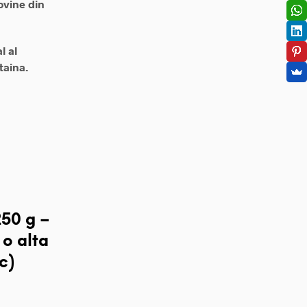
ovine din
l al
taina.
50 g –
 o alta
c)