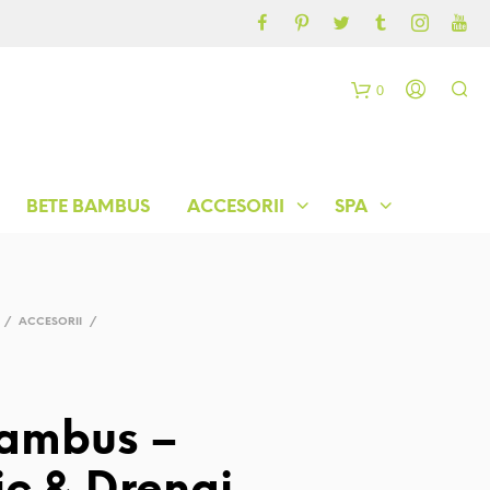
CONTUL MEU
BLOG
0
C
o
BETE BAMBUS
ACCESORII
SPA
ș
/
ACCESORII
/
Bambus –