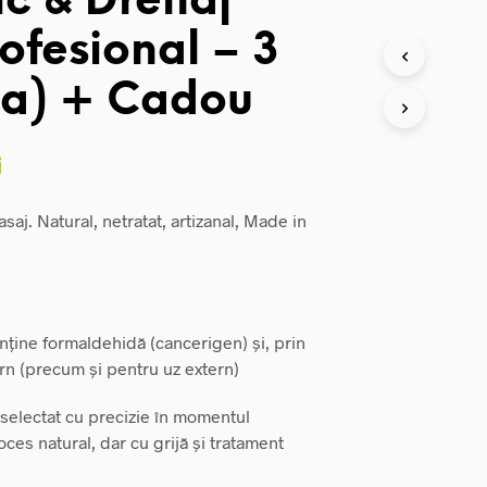
ic & Drenaj
rofesional – 3
lia) + Cadou
Prețul
i
curent
j. Natural, netratat, artizanal, Made in
este:
340,00 lei.
.
onține formaldehidă (cancerigen) și, prin
ern (precum și pentru uz extern)
 selectat cu precizie în momentul
oces natural, dar cu grijă și tratament