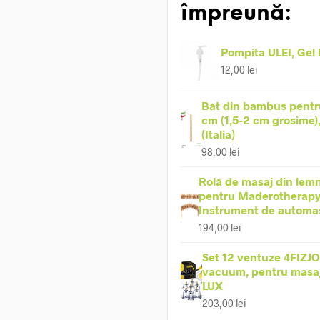
împreună:
Pompita ULEI, Gel
12,00
lei
Bat din bambus pentr
cm (1,5-2 cm grosime)
(Italia)
98,00
lei
Rolă de masaj din lemn
pentru Maderotherapy
Instrument de automa
194,00
lei
Set 12 ventuze 4FIZJO
vacuum, pentru masaj 
LUX
203,00
lei