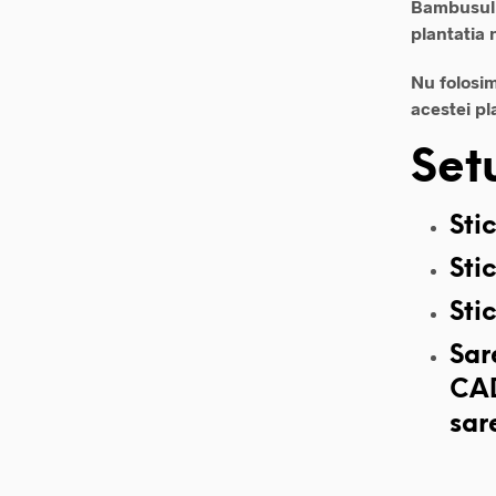
Bambusul f
plantatia 
Nu folosim
acestei pl
Set
Sti
Sti
Sti
Sar
CAD
sar