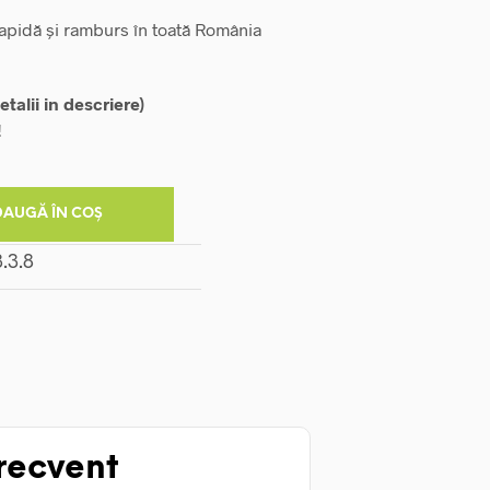
rapidă și ramburs în toată România
etalii in descriere)
!
DAUGĂ ÎN COȘ
recvent