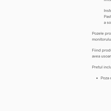
Inst
Past
a so
Pozele prod
monitorulu
Fiind prod
avea usoare
Pretul incl
Poza c