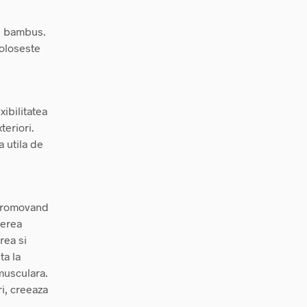
cu bambus.
foloseste
xibilitatea
teriori.
a utila de
 promovand
ierea
rea si
ta la
musculara.
ri, creeaza