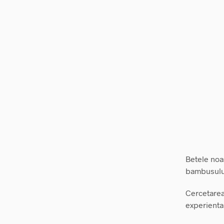
Betele noas
bambusului 
Cercetarea
experienta