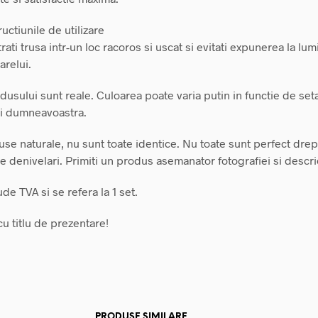
ructiunile de utilizare
rati trusa intr-un loc racoros si uscat si evitati expunerea la lum
arelui.
usului sunt reale. Culoarea poate varia putin in functie de seta
i dumneavoastra.
use naturale, nu sunt toate identice. Nu toate sunt perfect drep
 denivelari. Primiti un produs asemanator fotografiei si descrie
ude TVA si se refera la 1 set.
u titlu de prezentare!
PRODUSE SIMILARE