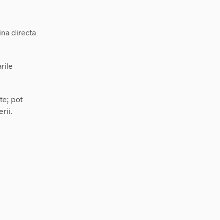
ina directa
rile
te; pot
rii.