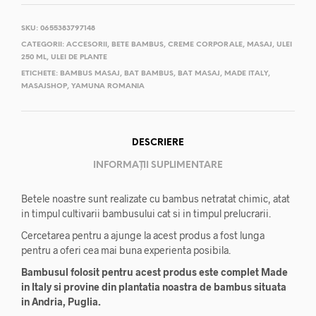
SKU:
0655383797148
CATEGORII:
ACCESORII
,
BETE BAMBUS
,
CREME CORPORALE
,
MASAJ
,
ULEI
250 ML
,
ULEI DE PLANTE
ETICHETE:
BAMBUS MASAJ
,
BAT BAMBUS
,
BAT MASAJ
,
MADE ITALY
,
MASAJSHOP
,
YAMUNA ROMANIA
DESCRIERE
INFORMAȚII SUPLIMENTARE
Betele noastre sunt realizate cu bambus netratat chimic, atat
in timpul cultivarii bambusului cat si in timpul prelucrarii.
Cercetarea pentru a ajunge la acest produs a fost lunga
pentru a oferi cea mai buna experienta posibila.
Bambusul folosit pentru acest produs este complet Made
in Italy si provine din plantatia noastra de bambus situata
in Andria, Puglia.