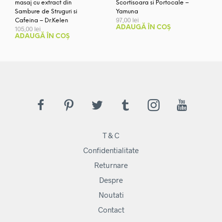
masaj cu extract din
Scortisoara si Portocale –
Sambure de Struguri si
Yamuna
97,00
lei
Cafeina – Dr.Kelen
ADAUGĂ ÎN COȘ
105,00
lei
ADAUGĂ ÎN COȘ
T & C
Confidentialitate
Returnare
Despre
Noutati
Contact