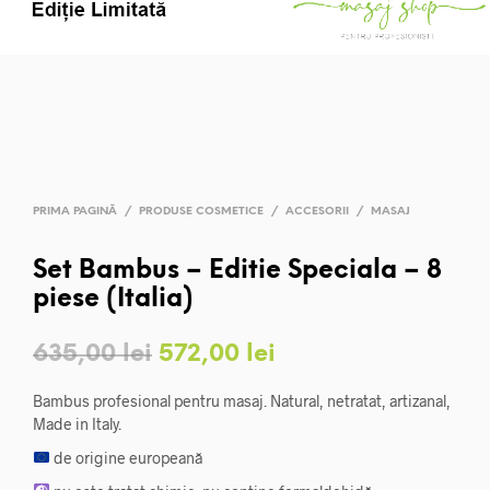
PRIMA PAGINĂ
/
PRODUSE COSMETICE
/
ACCESORII
/
MASAJ
Set Bambus – Editie Speciala – 8
piese (Italia)
Prețul
Prețul
635,00
lei
572,00
lei
inițial
curent
Bambus profesional pentru masaj. Natural, netratat, artizanal,
a
este:
Made in Italy.
de origine europeană
fost:
572,00 lei.