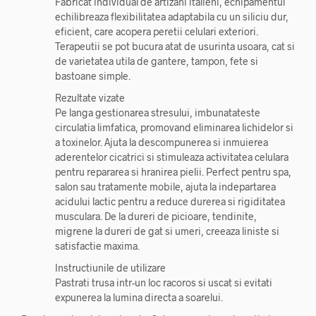
Fabricat individual de artizani italieni, echipamentul
echilibreaza flexibilitatea adaptabila cu un siliciu dur,
eficient, care acopera peretii celulari exteriori.
Terapeutii se pot bucura atat de usurinta usoara, cat si
de varietatea utila de gantere, tampon, fete si
bastoane simple.
Rezultate vizate
Pe langa gestionarea stresului, imbunatateste
circulatia limfatica, promovand eliminarea lichidelor si
a toxinelor. Ajuta la descompunerea si inmuierea
aderentelor cicatrici si stimuleaza activitatea celulara
pentru repararea si hranirea pielii. Perfect pentru spa,
salon sau tratamente mobile, ajuta la indepartarea
acidului lactic pentru a reduce durerea si rigiditatea
musculara. De la dureri de picioare, tendinite,
migrene la dureri de gat si umeri, creeaza liniste si
satisfactie maxima.
Instructiunile de utilizare
Pastrati trusa intr-un loc racoros si uscat si evitati
expunerea la lumina directa a soarelui.