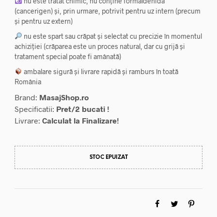
nu este tratat chimic, nu conține formaldehidă
635,00 lei.
(cancerigen) și, prin urmare, potrivit pentru uz intern (precum
și pentru uz extern)
nu este spart sau crăpat și selectat cu precizie în momentul
achiziției (crăparea este un proces natural, dar cu grijă și
tratament special poate fi amânată)
ambalare sigură și livrare rapidă și ramburs în toată
România
Brand:
MasajShop.ro
Specificatii:
Pret/2 bucati !
Livrare:
Calculat la Finalizare!
STOC EPUIZAT