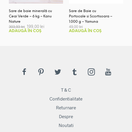
Sare de baie minerală cu
Sare de Baie cu
Ceai Verde – 6 kg – Kanu
Portocale si Scortisoara –
Nature
1.000 g – Yamuna
Prețul
Prețul
199,00
lei
303,93
lei
49,00
lei
inițial
curent
ADAUGĂ ÎN COȘ
ADAUGĂ ÎN COȘ
a
este:
fost:
199,00 lei.
303,93 lei.
T & C
Confidentialitate
Returnare
Despre
Noutati