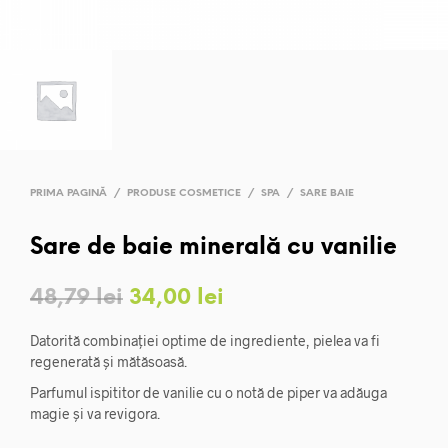
PRIMA PAGINĂ
/
PRODUSE COSMETICE
/
SPA
/
SARE BAIE
Sare de baie minerală cu vanilie
Prețul
Prețul
48,79
lei
34,00
lei
inițial
curent
Datorită combinației optime de ingrediente, pielea va fi
a
este:
regenerată și mătăsoasă.
Parfumul ispititor de vanilie cu o notă de piper va adăuga
fost:
34,00 lei.
magie și va revigora.
48,79 lei.