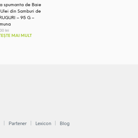
la spumanta de Baie
 Ulei din Samburi de
RUGURI – 95 G –
muna
,00
lei
TEȘTE MAI MULT
Partener
Lexicon
Blog