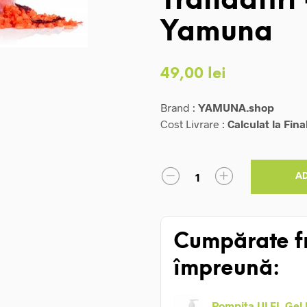
Trandafiri 
Yamuna
49,00
lei
Brand :
YAMUNA.shop
Cost Livrare :
Calculat la Fina
A
Cumpărate f
împreună:
Pompita ULEI, Gel