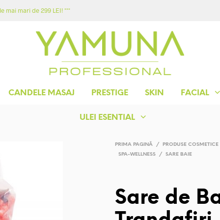
e mai mari de 299 LEI! ***
ACASA
MAGAZIN
YAMUNA
CONTACT
CANDELE MASAJ
PRESTIGE
SKIN
FACIAL
ULEI ESENTIAL
PRIMA PAGINĂ
/
PRODUSE COSMETICE
SPA-WELLNESS
/
SARE BAIE
Sare de Ba