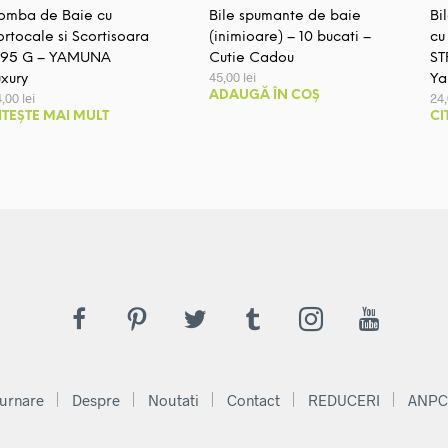
omba de Baie cu
Bile spumante de baie
Bi
ortocale si Scortisoara
(inimioare) – 10 bucati –
cu
 95 G – YAMUNA
Cutie Cadou
ST
45,00
lei
uxury
Ya
ADAUGĂ ÎN COȘ
4,00
lei
24
ITEȘTE MAI MULT
CI
urnare
Despre
Noutati
Contact
REDUCERI
ANPC