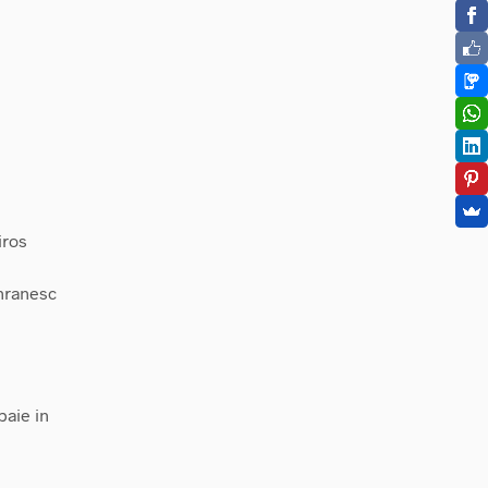
iros
 hranesc
baie in