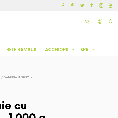
CONTUL MEU
BLOG
0
C
o
BETE BAMBUS
ACCESORII
SPA
ș
/
YAMUNA LUXURY
/
ie cu