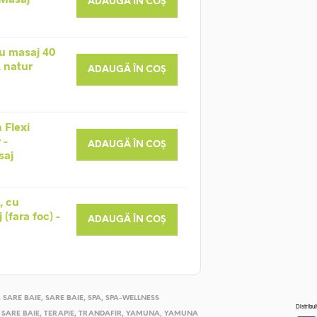
ADAUGĂ ÎN COȘ
u masaj 40
, natur
ADAUGĂ ÎN COȘ
 Flexi
 -
ADAUGĂ ÎN COȘ
saj
, cu
(fara foc) -
ADAUGĂ ÎN COȘ
,
SARE BAIE
,
SARE BAIE
,
SPA
,
SPA-WELLNESS
Distribui
,
SARE BAIE
,
TERAPIE
,
TRANDAFIR
,
YAMUNA
,
YAMUNA