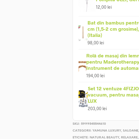
12,00
lei
Bat din bambus pentr
cm (1,5-2 cm grosime)
(Italia)
98,00
lei
Rolă de masaj din lemn
pentru Maderotherapy
Instrument de automa
194,00
lei
Set 12 ventuze 4FIZJO
vacuum, pentru masaj 
LUX
203,00
lei
SKU:
5999545544610
CATEGORII:
YAMUNA LUXURY
,
SALOANE
ETICHETE:
NATURAL BEAUTY
,
RELAXARE