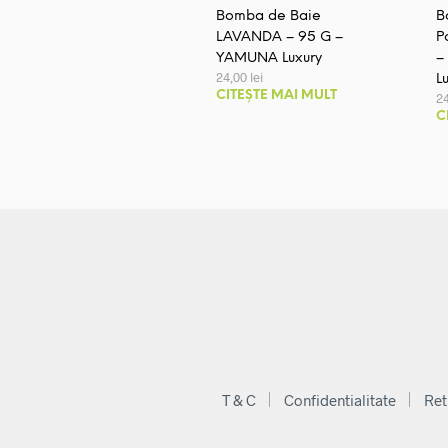
Bomba de Baie
B
LAVANDA – 95 G –
P
YAMUNA Luxury
–
24,00
lei
L
CITEȘTE MAI MULT
2
C
T & C
Confidentialitate
Ret