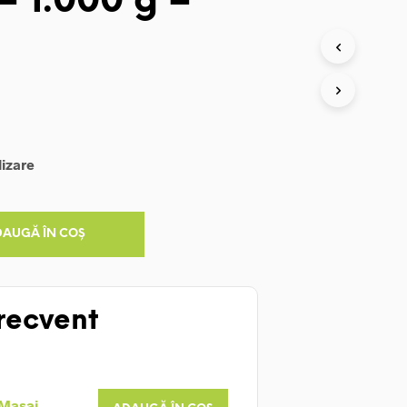
– 1.000 g –
lizare
DAUGĂ ÎN COȘ
recvent
 Masaj