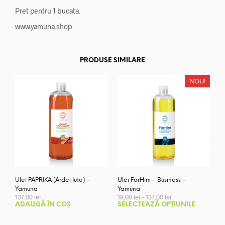
Pret pentru 1 bucata.
www.yamuna.shop
PRODUSE SIMILARE
NOU!
Ulei PAPRIKA (Ardei Iute) –
Ulei ForHim – Business –
Yamuna
Yamuna
Interval
137,00
lei
19,00
lei
–
137,00
lei
de
Aces
ADAUGĂ ÎN COȘ
SELECTEAZĂ OPȚIUNILE
prețuri:
prod
19,00 lei
are