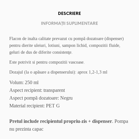
DESCRIERE
INFORMAȚII SUPLIMENTARE
Flacon de inalta calitate prevazut cu pompă dozatoare (dispenser)
pentru dierite uleiuri, lotiuni, sampon lichid, compozitii fluide,
geluri de dus de diferite consistenţe.
Este potrivit si pentru compozitii vascoase.
Dozajul (la o apăsare a dispenserului): aprox 1,2-1,3 ml
Volum: 250 ml
Aspect recipient: transparent
Aspect pompă dozatoare: Negru
Material recipient: PET G
Pretul include recipientul propriu-zis + dispenser
. Pompa
nu prezinta capac