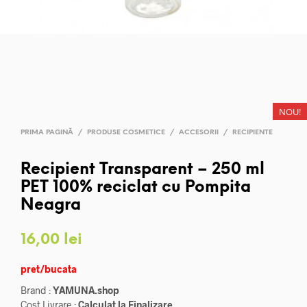
NOU!
PRIMA PAGINĂ
/
PRODUSE COSMETICE
/
ACCESORII
/
RECIPIENTE
Recipient Transparent – 250 ml
PET 100% reciclat cu Pompita
Neagra
16,00
lei
pret/bucata
Brand :
YAMUNA.shop
Cost Livrare :
Calculat la Finalizare