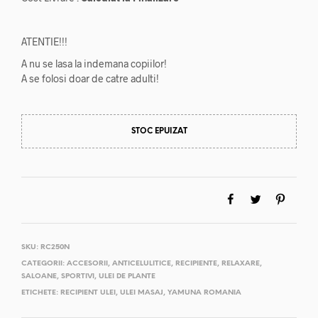
ATENTIE!!!
A nu se lasa la indemana copiilor!
A se folosi doar de catre adulti!
STOC EPUIZAT
SKU:
RC250N
CATEGORII:
ACCESORII
,
ANTICELULITICE
,
RECIPIENTE
,
RELAXARE
,
SALOANE
,
SPORTIVI
,
ULEI DE PLANTE
ETICHETE:
RECIPIENT ULEI
,
ULEI MASAJ
,
YAMUNA ROMANIA