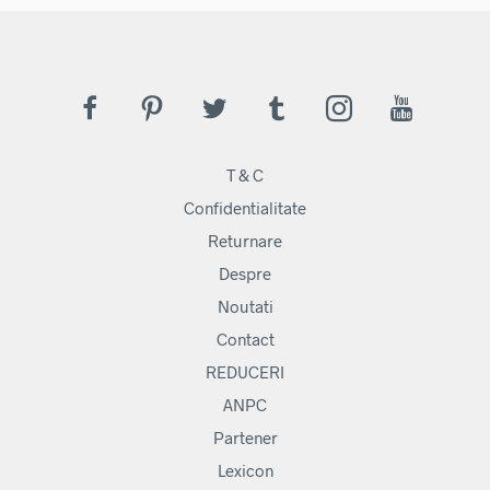
până
mai
la
137,00 lei
mult
variaț
Opți
pot
fi
ales
T & C
în
pagi
Confidentialitate
prod
Returnare
Despre
Noutati
Contact
REDUCERI
ANPC
Partener
Lexicon