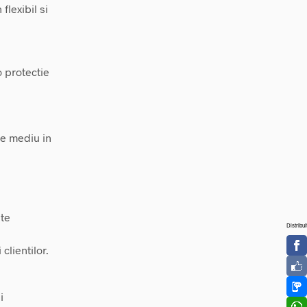
flexibil si
o protectie
ce mediu in
nte
Distribui
clientilor.
i