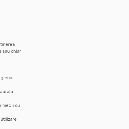
tinerea
e sau chiar
igiena
 durata
in medii cu
utilizare