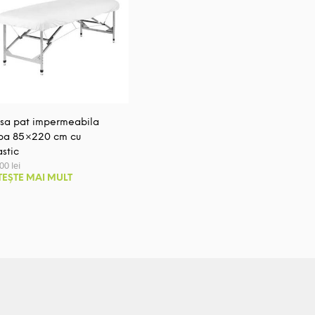
sa pat impermeabila
ba 85×220 cm cu
astic
,00
lei
TEȘTE MAI MULT