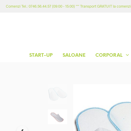
Comenzi Tel.: 0746.56.44.57 (09:00 - 15:00) *** Transport GRATUIT la comenzil
START-UP
SALOANE
CORPORAL