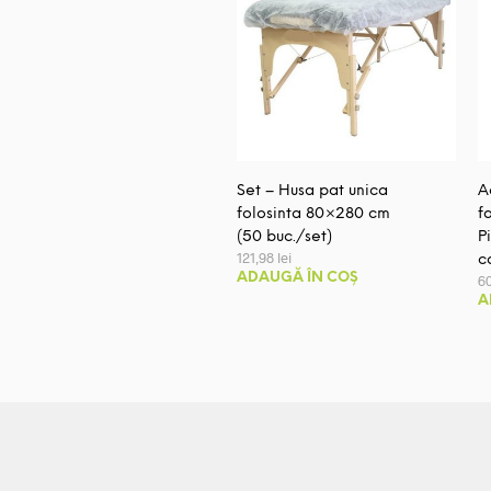
Set – Husa pat unica
A
folosinta 80×280 cm
f
(50 buc./set)
P
121,98
lei
c
ADAUGĂ ÎN COȘ
6
A