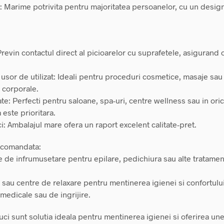
: Marime potrivita pentru majoritatea persoanelor, cu un design 
 Previn contactul direct al picioarelor cu suprafetele, asigurand 
i usor de utilizat: Ideali pentru proceduri cosmetice, masaje sau
 corporale.
tate: Perfecti pentru saloane, spa-uri, centre wellness sau in ori
 este prioritara.
i: Ambalajul mare ofera un raport excelent calitate-pret.
recomandata:
ne de infrumusetare pentru epilare, pedichiura sau alte tratame
i sau centre de relaxare pentru mentinerea igienei si confortului 
 medicale sau de ingrijire.
ci sunt solutia ideala pentru mentinerea igienei si oferirea une