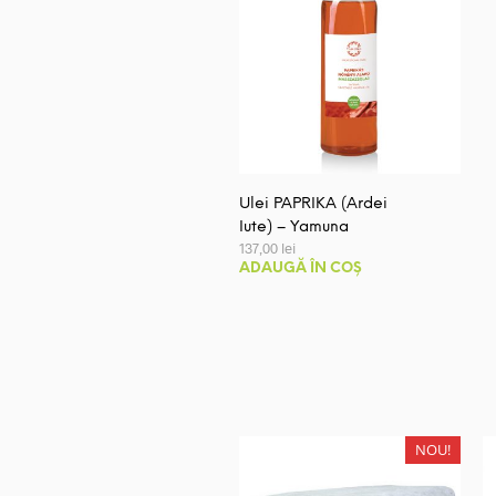
Ulei PAPRIKA (Ardei
Iute) – Yamuna
137,00
lei
ADAUGĂ ÎN COȘ
NOU!