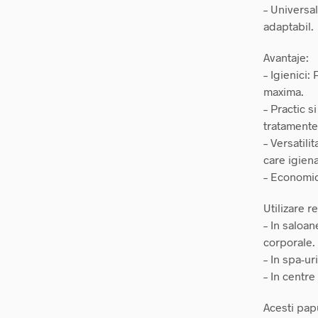
– Universal
adaptabil.
Avantaje:
– Igienici:
maxima.
– Practic s
tratamente
– Versatili
care igiena
– Economic
Utilizare 
– In saloa
corporale.
– In spa-ur
– In centre
Acesti papu