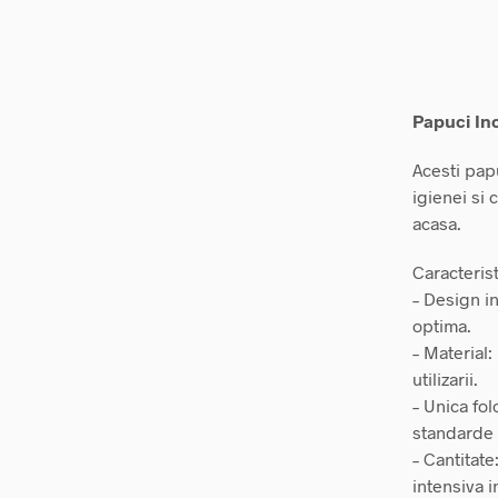
Papuci Inc
Acesti pap
igienei si 
acasa.
Caracterist
– Design i
optima.
– Material:
utilizarii.
– Unica fol
standarde 
– Cantitate
intensiva i