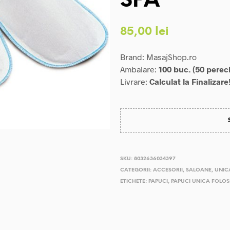
SPA
85,00
lei
Brand: MasajShop.ro
Ambalare:
100 buc. (50 perec
Livrare:
Calculat la Finalizare
SKU:
8032636034397
CATEGORII:
ACCESORII
,
SALOANE
,
UNIC
ETICHETE:
PAPUCI
,
PAPUCI UNICA FOLOS