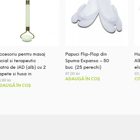
ccesoriu pentru masaj
Papuci Flip-Flop din
Hu
acial si terapeutic
Spuma Expanso – 50
Al
iatra de JAD (alb) cu 2
buc. (25 perechi)
el
87,00
lei
22
apete si husa in
ADAUGĂ ÎN COȘ
CI
0,99
lei
DAUGĂ ÎN COȘ