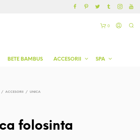
CONTUL MEU
BLOG
0
C
o
BETE BAMBUS
ACCESORII
SPA
ș
/
ACCESORII
/
UNICA
ca folosinta