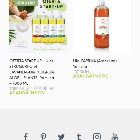
REDUCERE!
OFERTA START UP – Ulei
Ulei PAPRIKA (Ardei Iute) –
STRUGURI-Ulei
Yamuna
137,00
lei
LAVANDA-Ulei YOGI-Ulei
ADAUGĂ ÎN COȘ
ALOE – PLANTE- Yamuna
– 1.000 ML
Prețul
Prețul
1.242,00
lei
1.380,00
lei
inițial
curent
ADAUGĂ ÎN COȘ
a
este:
fost:
1.242,00 lei.
1.380,00 lei.