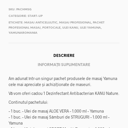
SKU:
PACHMSG
CATEGORIE:
START-UP
ETICHETE:
MASAJ ANTICELULITIC
,
MASAJ PROFESIONAL
,
PACHET
PROFESIONAL MASAJ
,
PORTOCALE
,
ULEI KANU
,
ULEI YAMUNA
,
YAMUNAROMANIA
DESCRIERE
INFORMAȚII SUPLIMENTARE
Am adunat într-un singur pachet produsele de masaj Yamuna
cele mai apreciate și achiziționate de maseuri.
Vă vom oferi cadou 1 Dezinfectant Antibacterian KANU Nature.
Continutul pachetului:
– 1 buc. – Ulei de masaj ALOE VERA – 1.000 ml – Yamuna
– 1 buc. – Ulei de masaj Sâmburi de STRUGURI – 1.000 ml –
Yamuna