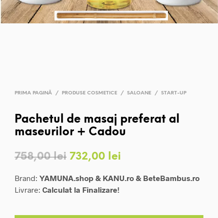
PRIMA PAGINĂ
/
PRODUSE COSMETICE
/
SALOANE
/
START-UP
Pachetul de masaj preferat al
maseurilor + Cadou
Prețul
Prețul
758,00
lei
732,00
lei
inițial
curent
Brand:
YAMUNA.shop & KANU.ro & BeteBambus.ro
a
este:
Livrare:
Calculat la Finalizare!
fost:
732,00 lei.