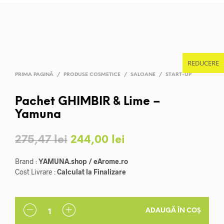
REDUCERE
PRIMA PAGINĂ
/
PRODUSE COSMETICE
/
SALOANE
/
START-UP
Pachet GHIMBIR & Lime –
Yamuna
Prețul
Prețul
275,47
lei
244,00
lei
inițial
curent
Brand :
YAMUNA.shop / eArome.ro
a
este:
Cost Livrare :
Calculat la Finalizare
fost:
244,00 lei.
275,47 lei.
ADAUGĂ ÎN COȘ