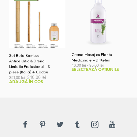
Crema Masaj cu Plante
Set Bete Bambus –
Medicinale – Dr.Kelen
Anticelulitic & Drenaj
Interval
46,00
lei
–
95,00
lei
Limfatic Profesional – 3
de
Aces
SELECTEAZĂ OPȚIUNILE
piese (Italia) + Cadou
prețuri:
prod
Prețul
Prețul
340,00
lei
381,00
lei
46,00 lei
inițial
curent
are
ADAUGĂ ÎN COȘ
până
a
este:
mai
la
fost:
340,00 lei.
95,00 lei
mult
381,00 lei.
variaț
Opți
pot
fi
ales
în