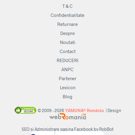
pagi
T & C
prod
Confidentialitate
Returnare
Despre
Noutati
Contact
REDUCERI
ANPC
Partener
Lexicon
Blog
© 2009 - 2026
YAMUNA® România
| Design
SEO si Administrare pagina Facebook by RobBot