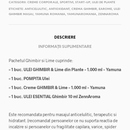
CATEGORII:
CREME CORPORALE
,
SPORTIVI
,
START-UP
,
ULEI DE PLANTE
ETICHETE:
ANTICELULITIC
,
ANTIOXIDANT
,
CREMA GHIMBIR
,
EAROME
,
ULEI
GHIMBIR MASAJ
,
YAMUNA ROMANIA
,
YAMUNAROMANIA
,
ZENNAROMA
DESCRIERE
INFORMAȚII SUPLIMENTARE
Pachetul Ghimbir si Lime cuprinde:
– 1 buc. ULEI GHIMBIR & Lime din Plante – 1.000 ml – Yamuna
– 1 buc. POMPITA Ulei
– 1 buc. Creme GHIMBIR & Lime – 1.000 ml – Yamuna
– 1 buc. ULEI ESENTIAL Ghimbir 10 ml ZennAroma
Este recomandata pentru masajul anticelulitic, terapeutic si
hidratant. (recomandat persoanelor ce nu suporta reactia de
incalzire si persoanelor cu fragilitate capilara, varice, spider