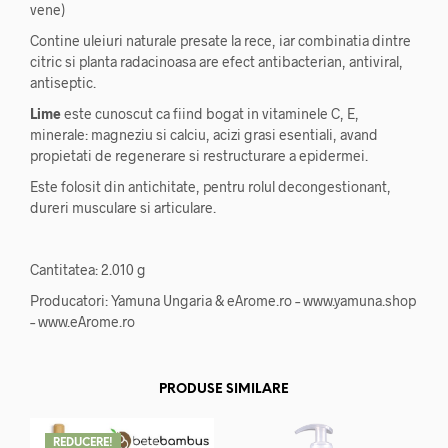
vene)
Contine uleiuri naturale presate la rece, iar combinatia dintre
citric si planta radacinoasa are efect antibacterian, antiviral,
antiseptic.
Lime
este cunoscut ca fiind bogat in vitaminele C, E,
minerale: magneziu si calciu, acizi grasi esentiali, avand
propietati de regenerare si restructurare a epidermei.
Este folosit din antichitate, pentru rolul decongestionant,
dureri musculare si articulare.
Cantitatea: 2.010 g
Producatori: Yamuna Ungaria & eArome.ro – www.yamuna.shop
– www.eArome.ro
PRODUSE SIMILARE
REDUCERE!