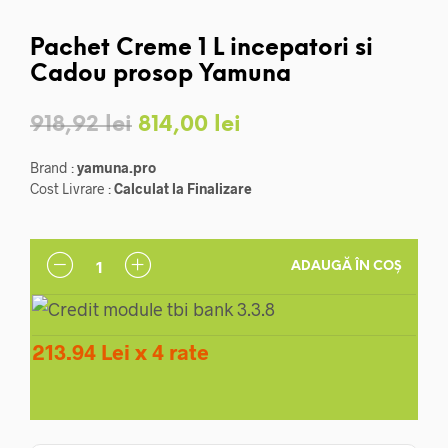
Pachet Creme 1 L incepatori si
Cadou prosop Yamuna
Prețul
Prețul
918,92
lei
814,00
lei
inițial
curent
Brand :
yamuna.pro
a
este:
Cost Livrare :
Calculat la Finalizare
fost:
814,00 lei.
918,92 lei.
ADAUGĂ ÎN COȘ
213.94 Lei x 4 rate