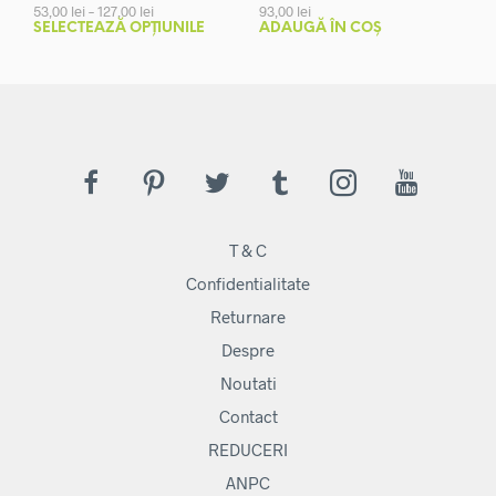
Interval
53,00
lei
–
127,00
lei
93,00
lei
de
Acest
SELECTEAZĂ OPȚIUNILE
ADAUGĂ ÎN COȘ
prețuri:
produs
53,00 lei
are
până
mai
la
127,00 lei
multe
variații.
Opțiunile
pot
fi
alese
T & C
în
pagina
Confidentialitate
produsului.
Returnare
Despre
Noutati
Contact
REDUCERI
ANPC