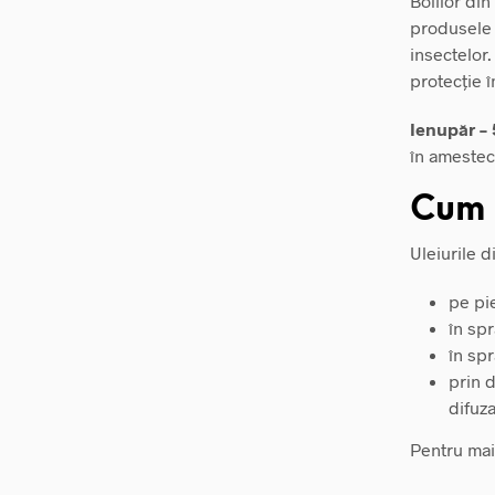
Bolilor di
produsele
insectelor
protecție 
Ienupăr – 
în amestecu
Cum s
Uleiurile d
pe pie
în spr
în sp
prin d
difuza
Pentru mai 