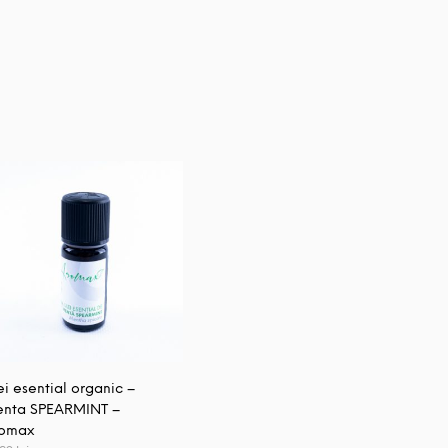
ei esential organic –
nta SPEARMINT –
omax