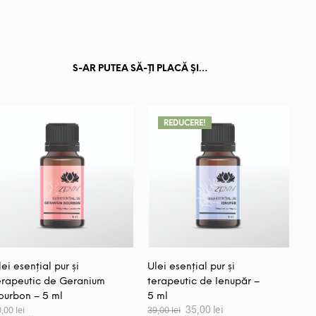
S-AR PUTEA SĂ-ȚI PLACĂ ȘI…
REDUCERE!
lei esențial pur și
Ulei esențial pur și
erapeutic de Geranium
terapeutic de Ienupăr –
ourbon – 5 ml
5 ml
Prețul
Prețul
35,00
lei
0,00
lei
39,00
lei