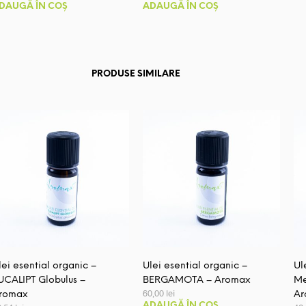
inițial
curent
DAUGĂ ÎN COȘ
ADAUGĂ ÎN COȘ
a
este:
fost:
35,00 lei.
39,00 lei.
PRODUSE SIMILARE
lei esential organic –
Ulei esential organic –
Ul
UCALIPT Globulus –
BERGAMOTA – Aromax
Me
60,00
lei
romax
Ar
ADAUGĂ ÎN COȘ