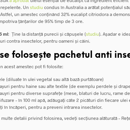
n SUA
a aprobat
uleiul esențial de eucalipt ca ingredient eficient 
 repelente. Un
studiu
condus în Australia a arătat potențialul să
. Astfel, un amestec conținând 32% eucalipt citriodora a demons
împotriva țânțarilor de 95% timp de 3 ore.
5 ml
: Ține la distanță purecii și căpușele (
studiu
). Așadar e ide
ri contra insectelor, pentru oameni și câini.
e folosește pachetul anti ins
in acest amestec pot fi folosite:
le (diluate în ulei vegetal sau altă bază purtătoare)
ayuri pentru haine sau alte textile (de exemplu perdele și drape
rauyri pentru diverse suprafețe (mese, blaturi de lucru, rame d
ifuzare – în 100 ml apă, adăugați câte 2 picături din fiecare ulei 
ți în încăperi, pentru a preveni intrarea insectelor.
multe detalii privind folosirea, vedeți secțiunea alăturată – Rețe