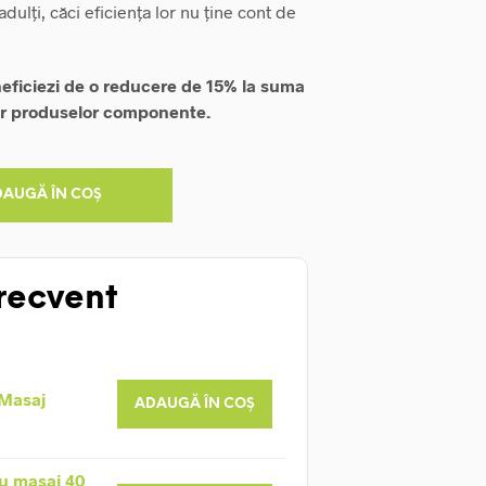
 adulți, căci eficiența lor nu ține cont de
neficiezi de o reducere de 15% la suma
lor produselor componente.
DAUGĂ ÎN COȘ
recvent
 Masaj
ADAUGĂ ÎN COȘ
u masaj 40