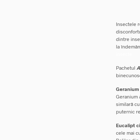
Insectele 
disconfort
dintre ins
la îndemână
insecte
Pachetul
A
binecunosc
Geranium 
Geranium a
similară c
puternic r
Eucalipt c
cele mai c