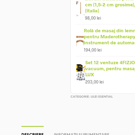
cm (1,5-2 cm grosime)
(Italia)
98,00
lei
Rolă de masaj din lemn
pentru Maderotherapy
Instrument de automa
194,00
lei
Set 12 ventuze 4FIZJO
vacuum, pentru masaj 
LUX
203,00
lei
CATEGORIE:
ULEI ESENTIAL