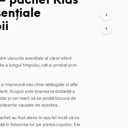
 – pachet Kids
sențiale
ii
rețul
urent
re uleiurile esențiale al căror efect
ste:
e-a lungul timpului, cât și probat prin
8,40 lei.
ât și împreună sau chiar adăugate și alte
lent. Scopul este ținerea la distanță a
(dar și cei mari) să se poată bucura de
eplăcerile cauzate de acestea.
achet au fost alese în așa fel încât să nu
ță în folosirea lor pe pielea copiilor. Ele