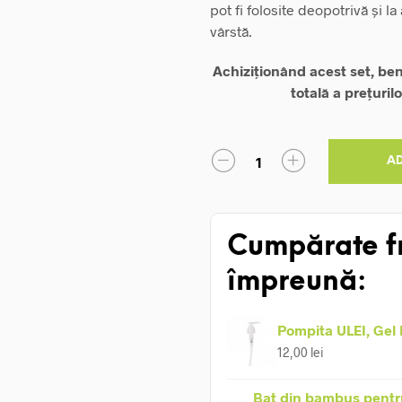
pot fi folosite deopotrivă și la
vârstă.
Achiziționând acest set, be
totală a prețuri
A
Cumpărate f
împreună:
Pompita ULEI, Gel
12,00
lei
Bat din bambus pentr