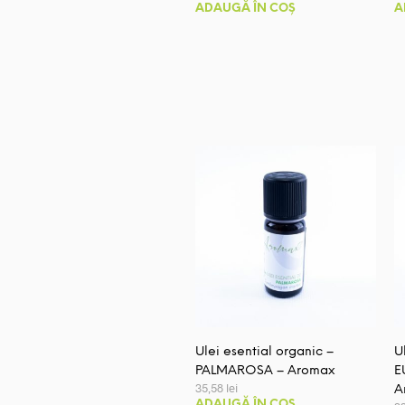
ADAUGĂ ÎN COȘ
A
Ulei esential organic –
U
PALMAROSA – Aromax
E
35,58
lei
A
ADAUGĂ ÎN COȘ