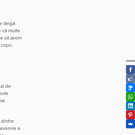
Pe lângă
e că multe
ine să avem
 copii.
anti
Distribui
ial de
este
mai
 dintre
revenire a