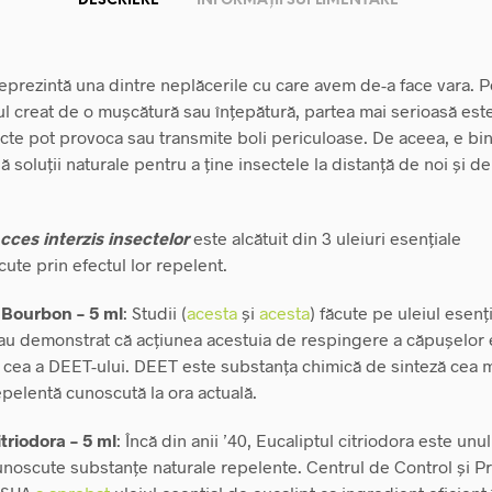
DESCRIERE
INFORMAȚII SUPLIMENTARE
reprezintă una dintre neplăcerile cu care avem de-a face vara. 
ul creat de o mușcătură sau înțepătură, partea mai serioasă est
ecte pot provoca sau transmite boli periculoase. De aceea, e b
 soluții naturale pentru a ține insectele la distanță de noi și de
cces interzis insectelor
este alcătuit din 3 uleiuri esențiale
ute prin efectul lor repelent.
Bourbon – 5 ml
: Studii (
acesta
și
acesta
) făcute pe uleiul esenț
u demonstrat că acțiunea acestuia de respingere a căpușelor 
u cea a DEET-ului. DEET este substanța chimică de sinteză cea 
epelentă cunoscută la ora actuală.
itriodora – 5 ml
: Încă din anii ’40, Eucaliptul citriodora este unul
unoscute substanțe naturale repelente. Centrul de Control și P