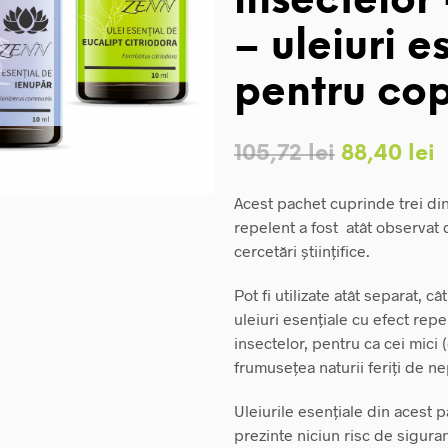
insectelor
– uleiuri e
pentru cop
Prețul
P
105,72
lei
88,40
lei
inițial
c
Acest pachet cuprinde trei dint
a
e
repelent a fost atât observat d
fost:
8
cercetări științifice.
105,72 lei.
Pot fi utilizate atât separat, c
uleiuri esențiale cu efect repe
insectelor, pentru ca cei mici 
frumusețea naturii feriți de n
Uleiurile esențiale din acest p
prezinte niciun risc de siguran