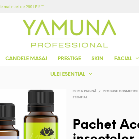
e mai mari de 299 LEI! ***
ACASA
MAGAZIN
YAMUNA
CONTACT
CANDELE MASAJ
PRESTIGE
SKIN
FACIAL
ULEI ESENTIAL
PRIMA PAGINĂ
/
PRODUSE COSMETICE
ESENTIAL
Pachet Acc