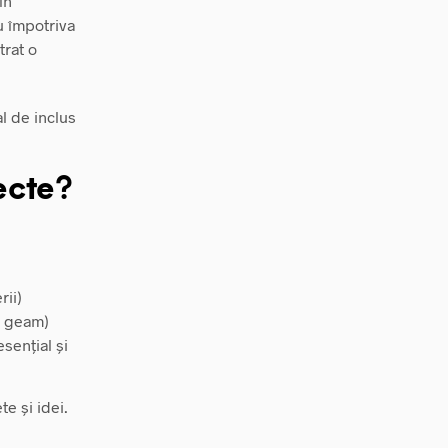
în
u împotriva
trat o
al de inclus
ecte?
rii)
e geam)
esențial și
te și idei.