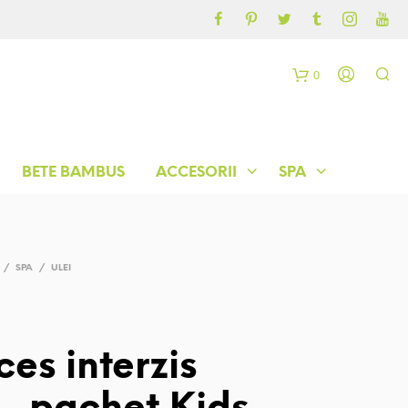
CONTUL MEU
BLOG
0
C
o
BETE BAMBUS
ACCESORII
SPA
ș
/
SPA
/
ULEI
es interzis