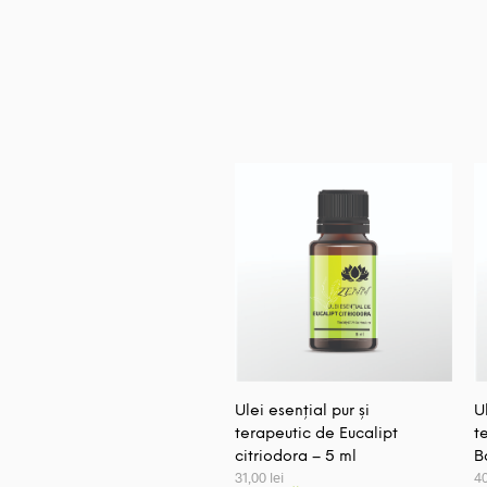
Ulei esențial pur și
U
terapeutic de Eucalipt
t
citriodora – 5 ml
B
31,00
lei
4