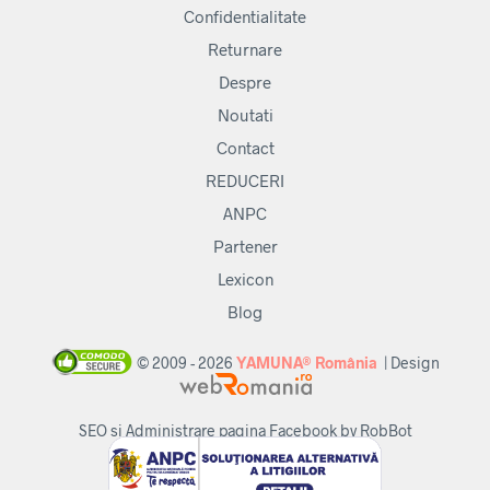
pagina
Confidentialitate
produsului.
Returnare
Despre
Noutati
Contact
REDUCERI
ANPC
Partener
Lexicon
Blog
© 2009 - 2026
YAMUNA® România
| Design
SEO si Administrare pagina Facebook by RobBot