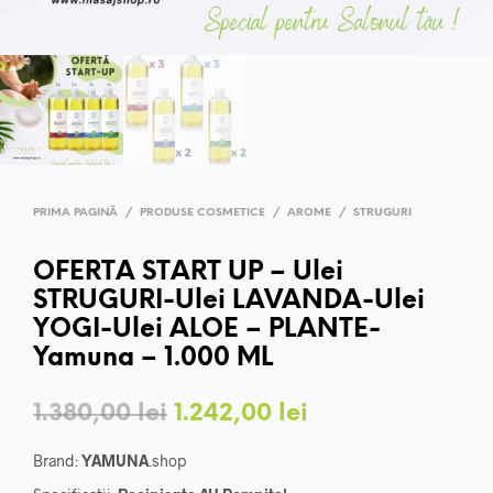
PRIMA PAGINĂ
/
PRODUSE COSMETICE
/
AROME
/
STRUGURI
OFERTA START UP – Ulei
STRUGURI-Ulei LAVANDA-Ulei
YOGI-Ulei ALOE – PLANTE-
Yamuna – 1.000 ML
Prețul
Prețul
1.380,00
lei
1.242,00
lei
inițial
curent
Brand:
YAMUNA
.shop
a
este: