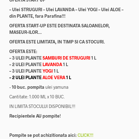
– Ulei STRUGURI – Ulei LAVANDA – Ulei YOGI – Ulei ALOE –
din PLANTE, fara Parafina!!!
OFERTA START-UP ESTE DESTINATA SALOANELOR,
MASEUR-ILOR…
OFERTA ESTE LIMITATA, IN TIMP SI CA STOCURI.
OFERTA ESTE:
– 3 ULEI PLANTE
SAMBURI DE STRUGURI
1 L
– 2 ULEI PLANTE
LAVANDA
1 L
– 3 ULEI PLANTE
YOGI
1 L
– 2 ULEI PLANTE
ALOE VERA
1 L
–
10 buc. pompita
ulei yamuna
Cantitate: 1.000 ML x 10 BUC.
IN LIMITA STOCULUI DISPONIBIL!!!
Recipientele AU pompite!
Pompite se pot achizitionata aici:
CLICK!!!