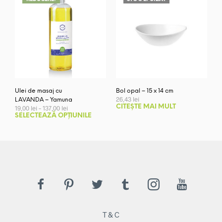
Ulei de masaj cu
Bol opal – 15 x 14 cm
26,43
lei
LAVANDA – Yamuna
Interval
CITEȘTE MAI MULT
19,00
lei
–
137,00
lei
de
Acest
SELECTEAZĂ OPȚIUNILE
prețuri:
produs
19,00 lei
are
până
mai
la
137,00 lei
multe
variații.
Opțiunile
pot
fi
alese
T & C
în