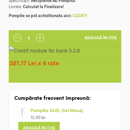
Specificatii:
Recipiente AU Pompita!
Livrare:
Calculat la Finalizare!
fost:
1.242,00 lei.
Pompite se pot achizitionata aici:
CLICK!!!
1.380,00 lei.
ADAUGĂ ÎN COȘ
321.17 Lei x 4 rate
Cumpărate frecvent împreună:
Pompita ULEI, Gel Masaj
12,00
lei
ADAUGĂ ÎN COȘ