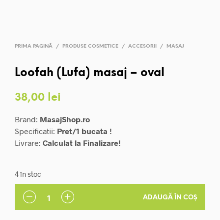
PRIMA PAGINĂ
/
PRODUSE COSMETICE
/
ACCESORII
/
MASAJ
Loofah (Lufa) masaj – oval
38,00
lei
Brand:
MasajShop.ro
Specificatii:
Pret/1 bucata !
Livrare:
Calculat la Finalizare!
4 în stoc
ADAUGĂ ÎN COȘ