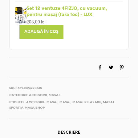
Set 12 ventuze 4FIZJO, cu vacuum,
pentru masaj (fara foc) - LUX
203,00
lei
ADAUGĂ ÎN COȘ
SKU:
8594023220535
CATEGORII:
ACCESORII
,
MASAJ
ETICHETE:
ACCESORIU MASAJ
,
MASAJ
,
MASAJ RELAXARE
,
MASAJ
SPORTIV
,
MASAJSHOP
DESCRIERE