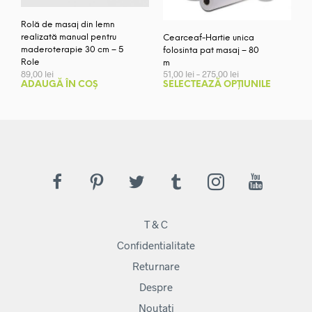
Rolă de masaj din lemn
realizată manual pentru
Cearceaf-Hartie unica
maderoterapie 30 cm – 5
folosinta pat masaj – 80
Role
m
Interval
89,00
lei
51,00
lei
–
275,00
lei
de
Aces
ADAUGĂ ÎN COȘ
SELECTEAZĂ OPȚIUNILE
prețuri:
prod
51,00 lei
are
până
mai
la
275,00 lei
mult
variaț
Opți
pot
fi
ales
T & C
în
pagi
Confidentialitate
prod
Returnare
Despre
Noutati